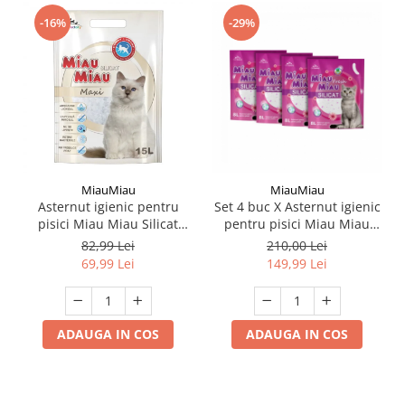
-16%
-29%
MiauMiau
MiauMiau
Asternut igienic pentru
Set 4 buc X Asternut igienic
pisici Miau Miau Silicat
pentru pisici Miau Miau
Maxi 15L
Silicat Fresh 8L
82,99 Lei
210,00 Lei
69,99 Lei
149,99 Lei
ADAUGA IN COS
ADAUGA IN COS