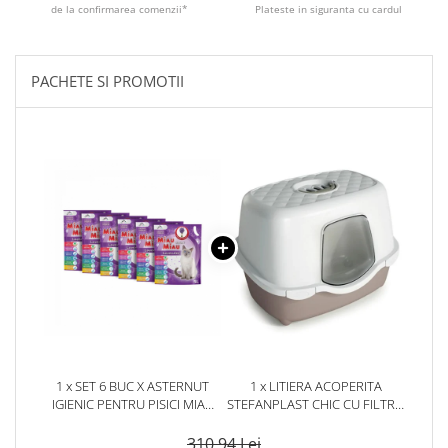
de la confirmarea comenzii*
Plateste in siguranta cu cardul
PACHETE SI PROMOTII
1 x SET 6 BUC X ASTERNUT
1 x LITIERA ACOPERITA
IGIENIC PENTRU PISICI MIAU
STEFANPLAST CHIC CU FILTRU
MIAU SILICAT CU LAVANDA 5L
DE CARBON ALB/CREM
310,94 Lei