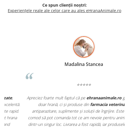
Ce spun clienții noștri:
Experiențele reale ale celor care au ales eHranaAnimale.ro
Madalina Stancea
⭐⭐⭐⭐⭐
Apreciez foarte mult faptul că pe
ehranaanimale.ro
găsesc nu
.
doar hrană, ci și produse din
farmacia veterinară
:
antiparazitare, suplimente și soluții de îngrijire. Este foarte
comod să pot comanda tot ce am nevoie pentru animalul meu
m
dintr-un singur loc. Livrarea a fost rapidă, iar produsele au fost