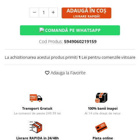
ADAUGĂ ÎN COȘ
LIVRARE RAPIDĂ!
COMANDĂ PE WHATSAPP
Cod Produs:
5949060219159
La achizitionarea acestui produs primiti
1
Lei pentru comenzile viitoare
Adauga la Favorite
Transport Gratuit
100% banii inapoi
La comenzi de peste 249.99 lei
Ai 14 zile drept de retur
Livrare RAPIDA in 24/48h
Plata online