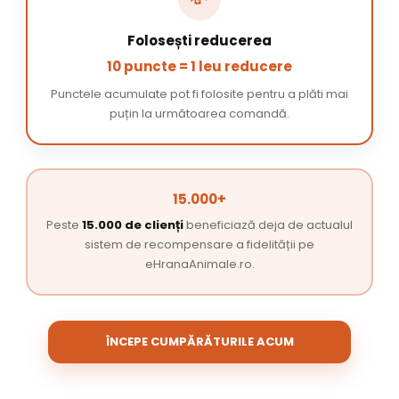
Folosești reducerea
10 puncte = 1 leu reducere
Punctele acumulate pot fi folosite pentru a plăti mai
puțin la următoarea comandă.
15.000+
Peste
15.000 de clienți
beneficiază deja de actualul
sistem de recompensare a fidelității pe
eHranaAnimale.ro.
ÎNCEPE CUMPĂRĂTURILE ACUM