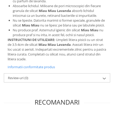
cu parfum de lavanda.
Absoarbe lichidul. Milioane de pori microscopici din fiecare
granula de silicat
Miau Miau Lavanda
absorb lichidul
intocmai ca un burete, retinand bacteriile si impuritatile.
Nu se lipeste. Datorita marimii si formei speciale, granulele de
silicat
Miau Miau
nu se lipesc pe blana sau pe labutele pisicii.
Nu produce praf. Asternutul igienic din silicat
Miau Miau
nu
produce praf si nu irita, in acest fel, ochii si nasul pisicii.
INSTRUCTIUNI DE UTILIZARE:
Umpleti litiera pisicii cu un strat
de 3.5-4cm de silicat
Miau Miau Lavanda
. Asezati litiera intr-un
loc uscat si aerisit. Indepartati excrementele zilnic pentru a pastra
litiera curata. Completati cu silicat nou, atunci cand stratul din
litiera scade.
Informatii conformitate produs
Review-uri
(0)
RECOMANDARI