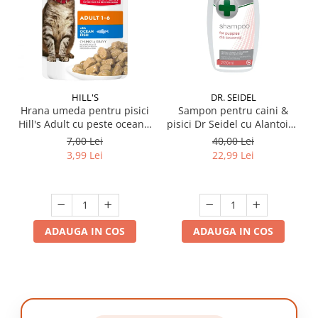
HILL'S
DR. SEIDEL
Hrana umeda pentru pisici
Sampon pentru caini &
Hill's Adult cu peste oceanic
pisici Dr Seidel cu Alantoina
85 gr
220 ml
7,00 Lei
40,00 Lei
3,99 Lei
22,99 Lei
ADAUGA IN COS
ADAUGA IN COS