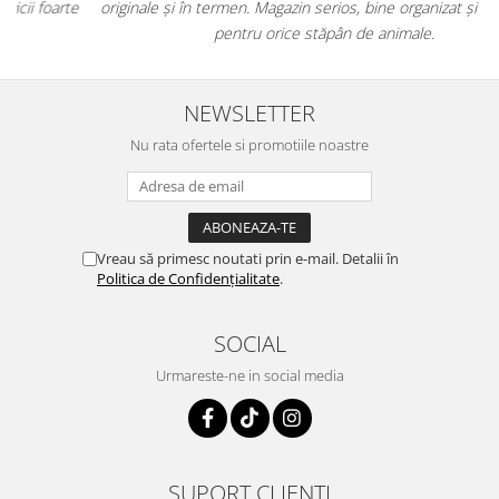
e
originale și în termen. Magazin serios, bine organizat și foarte util
t
pentru orice stăpân de animale.
NEWSLETTER
Nu rata ofertele si promotiile noastre
Vreau să primesc noutati prin e-mail. Detalii în
Politica de Confidențialitate
.
SOCIAL
Urmareste-ne in social media
SUPORT CLIENTI