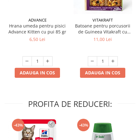
ADVANCE
VITAKRAFT
Hrana umeda pentru pisici
Batoane pentru porcusorii
Advance Kitten cu pui 85 gr
de Guineea Vitakraft cu
struguri & nuci 2 buc
6,50 Lei
11,00 Lei
ADAUGA IN COS
ADAUGA IN COS
PROFITA DE REDUCERI:
-43%
-43%