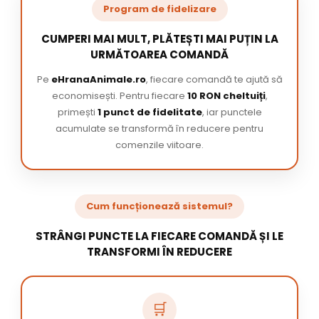
Program de fidelizare
CUMPERI MAI MULT, PLĂTEȘTI MAI PUȚIN LA
URMĂTOAREA COMANDĂ
Pe
eHranaAnimale.ro
, fiecare comandă te ajută să
economisești. Pentru fiecare
10 RON cheltuiți
,
primești
1 punct de fidelitate
, iar punctele
acumulate se transformă în reducere pentru
comenzile viitoare.
Cum funcționează sistemul?
STRÂNGI PUNCTE LA FIECARE COMANDĂ ȘI LE
TRANSFORMI ÎN REDUCERE
🛒