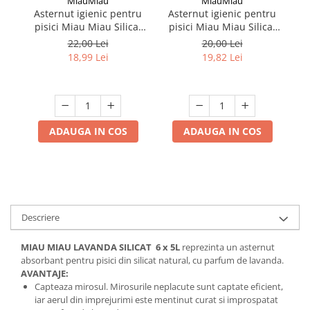
MiauMiau
MiauMiau
Asternut igienic pentru
Asternut igienic pentru
A
pisici Miau Miau Silicat
pisici Miau Miau Silicat
p
Lavanda 3,8L
3,8L
22,00 Lei
20,00 Lei
18,99 Lei
19,82 Lei
ADAUGA IN COS
ADAUGA IN COS
Descriere
MIAU MIAU LAVANDA SILICAT 6 x 5L
reprezinta un asternut
absorbant pentru pisici din silicat natural, cu parfum de lavanda.
AVANTAJE:
Capteaza mirosul. Mirosurile neplacute sunt captate eficient,
iar aerul din imprejurimi este mentinut curat si improspatat