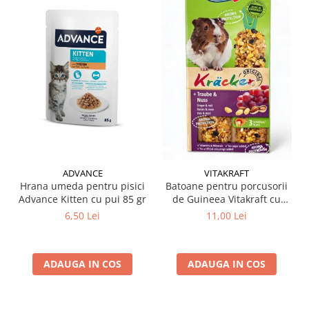
ADVANCE
VITAKRAFT
Hrana umeda pentru pisici
Batoane pentru porcusorii
Advance Kitten cu pui 85 gr
de Guineea Vitakraft cu
struguri & nuci 2 buc
6,50 Lei
11,00 Lei
ADAUGA IN COS
ADAUGA IN COS