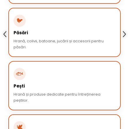
🐦
Păsări
Hrană, colivii, batoane, jucării și accesorii pentru
păsări.
🐟
Pești
Hrană și produse dedicate pentru întreținerea
peștilor.
🕊️