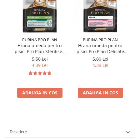
PURINA PRO PLAN
PURINA PRO PLAN
Hrana umeda pentru
Hrana umeda pentru
pisici Pro Plan Sterilised
pisici Pro Plan Delicate
p
Nutrisavour cu pui in sos
Nutrisavour cu curcan in
5,50 Lei
5,00 Lei
85 gr
sos 85 gr
4,39 Lei
4,39 Lei
ADAUGA IN COS
ADAUGA IN COS
Descriere