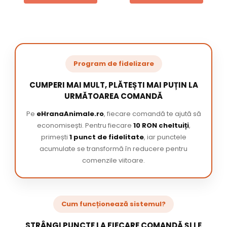
Program de fidelizare
CUMPERI MAI MULT, PLĂTEȘTI MAI PUȚIN LA
URMĂTOAREA COMANDĂ
Pe
eHranaAnimale.ro
, fiecare comandă te ajută să
economisești. Pentru fiecare
10 RON cheltuiți
,
primești
1 punct de fidelitate
, iar punctele
acumulate se transformă în reducere pentru
comenzile viitoare.
Cum funcționează sistemul?
STRÂNGI PUNCTE LA FIECARE COMANDĂ ȘI LE