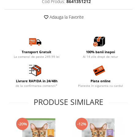
Cod Produs:
8641351212
Adauga la Favorite
Transport Gratuit
100% banii inapoi
La comenzi de peste 249.99 lei
Ai 14 zile drept de retur
Livrare RAPIDA in 24/48h
Plata online
de la confirmarea comenzii*
Plateste in siguranta cu cardul
PRODUSE SIMILARE
-20%
-12%