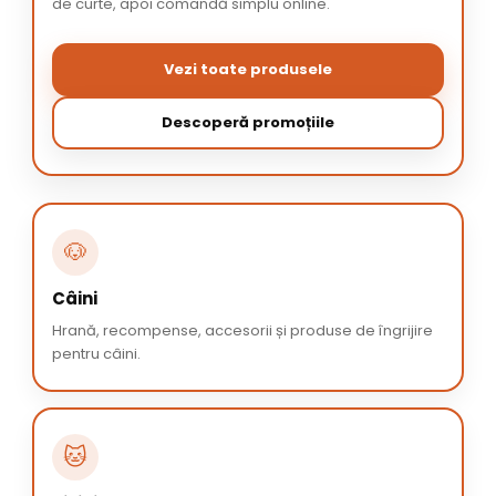
de curte, apoi comandă simplu online.
Vezi toate produsele
Descoperă promoțiile
🐶
Câini
Hrană, recompense, accesorii și produse de îngrijire
pentru câini.
🐱