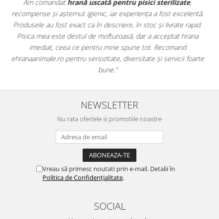
Apreciez foarte mult faptul că pe
ehranaanimale.ro
găsesc nu
ă.
doar hrană, ci și produse din
farmacia veterinară
:
.
antiparazitare, suplimente și soluții de îngrijire. Este foarte
comod să pot comanda tot ce am nevoie pentru animalul meu
dintr-un singur loc. Livrarea a fost rapidă, iar produsele au fost
te
originale și în termen. Magazin serios, bine organizat și foarte util
pentru orice stăpân de animale.
NEWSLETTER
Nu rata ofertele si promotiile noastre
Vreau să primesc noutati prin e-mail. Detalii în
Politica de Confidențialitate
.
SOCIAL