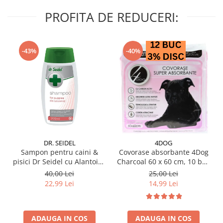
PROFITA DE REDUCERI:
-43%
-40%
DR. SEIDEL
4DOG
Sampon pentru caini &
Covorase absorbante 4Dog
pisici Dr Seidel cu Alantoina
Charcoal 60 x 60 cm, 10 buc
220 ml
/ pachet
40,00 Lei
25,00 Lei
22,99 Lei
14,99 Lei
ADAUGA IN COS
ADAUGA IN COS