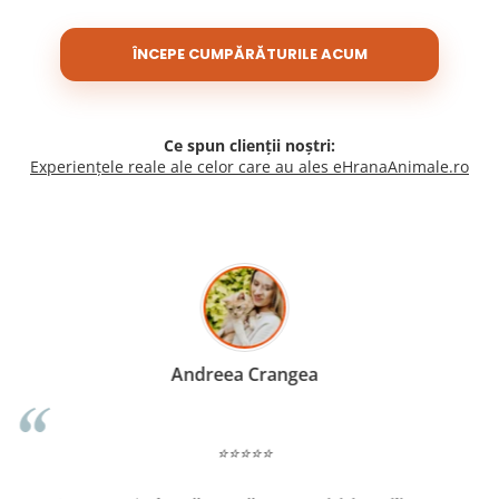
ÎNCEPE CUMPĂRĂTURILE ACUM
Ce spun clienții noștri:
Experiențele reale ale celor care au ales eHranaAnimale.ro
Madalina Stancea
⭐⭐⭐⭐⭐