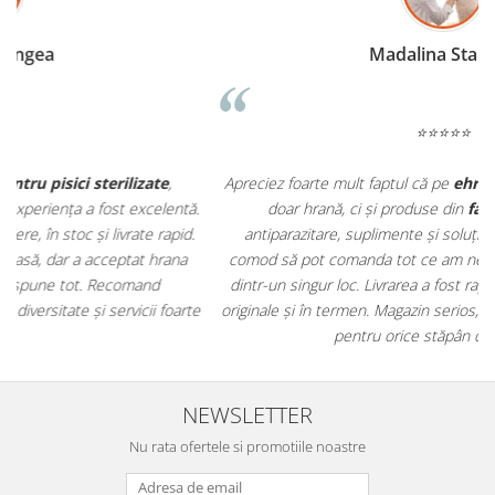
Madalina Stancea
⭐⭐⭐⭐⭐
Apreciez foarte mult faptul că pe
ehranaanimale.ro
găsesc nu
.
doar hrană, ci și produse din
farmacia veterinară
:
antiparazitare, suplimente și soluții de îngrijire. Este foarte
comod să pot comanda tot ce am nevoie pentru animalul meu
m
dintr-un singur loc. Livrarea a fost rapidă, iar produsele au fost
e
originale și în termen. Magazin serios, bine organizat și foarte util
t
pentru orice stăpân de animale.
NEWSLETTER
Nu rata ofertele si promotiile noastre