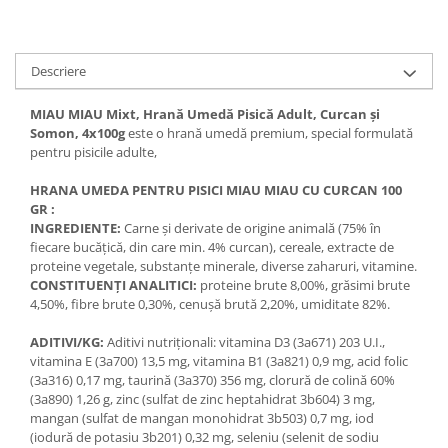
Descriere
MIAU MIAU Mixt, Hrană Umedă Pisică Adult, Curcan și
Somon, 4x100g
este o hrană umedă premium, special formulată
pentru pisicile adulte,
HRANA UMEDA PENTRU PISICI MIAU MIAU CU CURCAN 100
GR :
INGREDIENTE:
Carne și derivate de origine animală (75% în
fiecare bucățică, din care min. 4% curcan), cereale, extracte de
proteine vegetale, substanțe minerale, diverse zaharuri, vitamine.
CONSTITUENȚI ANALITICI:
proteine brute 8,00%, grăsimi brute
4,50%, fibre brute 0,30%, cenușă brută 2,20%, umiditate 82%.
ADITIVI/KG:
Aditivi nutriționali: vitamina D3 (3a671) 203 U.I.,
vitamina E (3a700) 13,5 mg, vitamina B1 (3a821) 0,9 mg, acid folic
(3a316) 0,17 mg, taurină (3a370) 356 mg, clorură de colină 60%
(3a890) 1,26 g, zinc (sulfat de zinc heptahidrat 3b604) 3 mg,
mangan (sulfat de mangan monohidrat 3b503) 0,7 mg, iod
(iodură de potasiu 3b201) 0,32 mg, seleniu (selenit de sodiu