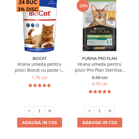
-20%
BIOCAT
PURINA PRO PLAN
Hrana umeda pentru
Hrana umeda pentru
pisici Biocat cu peste in
pisici Pro Plan Sterilised
p
sos 100 gr
Nutrisavour cu pui in sos
Nu
1,76 Lei
5,50 Lei
85 gr
4,39 Lei
ADAUGA IN COS
ADAUGA IN COS