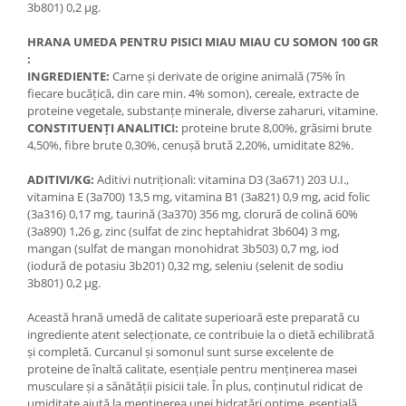
3b801) 0,2 μg.
HRANA UMEDA PENTRU PISICI MIAU MIAU CU SOMON 100 GR
:
INGREDIENTE:
Carne și derivate de origine animală (75% în
fiecare bucățică, din care min. 4% somon), cereale, extracte de
proteine vegetale, substanțe minerale, diverse zaharuri, vitamine.
CONSTITUENȚI ANALITICI:
proteine brute 8,00%, grăsimi brute
4,50%, fibre brute 0,30%, cenușă brută 2,20%, umiditate 82%.
ADITIVI/KG:
Aditivi nutriționali: vitamina D3 (3a671) 203 U.I.,
vitamina E (3a700) 13,5 mg, vitamina B1 (3a821) 0,9 mg, acid folic
(3a316) 0,17 mg, taurină (3a370) 356 mg, clorură de colină 60%
(3a890) 1,26 g, zinc (sulfat de zinc heptahidrat 3b604) 3 mg,
mangan (sulfat de mangan monohidrat 3b503) 0,7 mg, iod
(iodură de potasiu 3b201) 0,32 mg, seleniu (selenit de sodiu
3b801) 0,2 μg.
Această hrană umedă de calitate superioară este preparată cu
ingrediente atent selecționate, ce contribuie la o dietă echilibrată
și completă. Curcanul și somonul sunt surse excelente de
proteine de înaltă calitate, esențiale pentru menținerea masei
musculare și a sănătății pisicii tale. În plus, conținutul ridicat de
umiditate ajută la menținerea unei hidratări optime, esențială