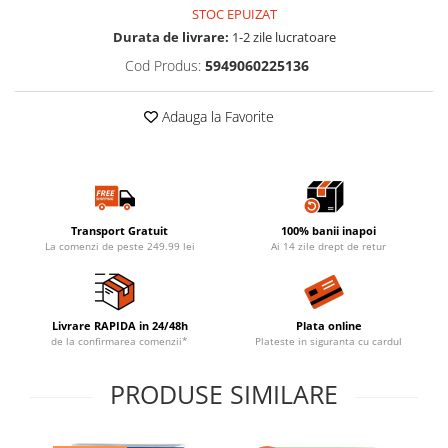
STOC EPUIZAT
Durata de livrare:
1-2 zile lucratoare
Cod Produs:
5949060225136
Adauga la Favorite
Transport Gratuit
100% banii inapoi
La comenzi de peste 249.99 lei
Ai 14 zile drept de retur
Livrare RAPIDA in 24/48h
Plata online
de la confirmarea comenzii*
Plateste in siguranta cu cardul
PRODUSE SIMILARE