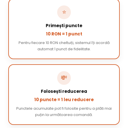
⭐
Primești puncte
10 RON = 1 punct
Pentru fiecare 10 RON cheltuiți, sistemul îți acordă
automat 1 punct de fidelitate.
💸
Folosești reducerea
10 puncte = 1 leu reducere
Punctele acumulate pot fi folosite pentru a plăti mai
puțin la următoarea comandă.