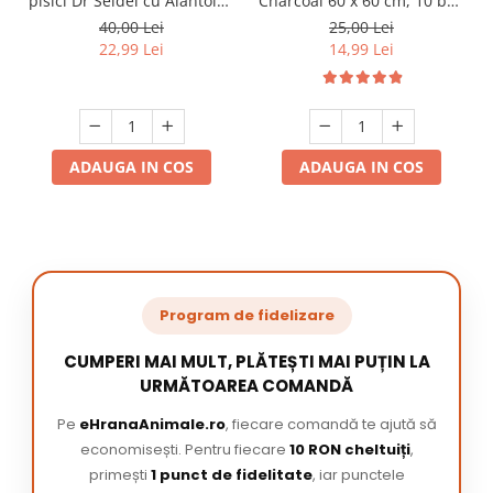
pisici Dr Seidel cu Alantoina
Charcoal 60 x 60 cm, 10 buc
220 ml
/ pachet
40,00 Lei
25,00 Lei
22,99 Lei
14,99 Lei
ADAUGA IN COS
ADAUGA IN COS
Program de fidelizare
CUMPERI MAI MULT, PLĂTEȘTI MAI PUȚIN LA
URMĂTOAREA COMANDĂ
Pe
eHranaAnimale.ro
, fiecare comandă te ajută să
economisești. Pentru fiecare
10 RON cheltuiți
,
primești
1 punct de fidelitate
, iar punctele