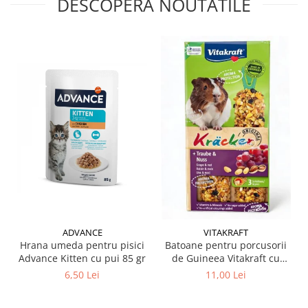
DESCOPERA NOUTATILE
ADVANCE
VITAKRAFT
Hrana umeda pentru pisici
Batoane pentru porcusorii
Advance Kitten cu pui 85 gr
de Guineea Vitakraft cu
struguri & nuci 2 buc
6,50 Lei
11,00 Lei