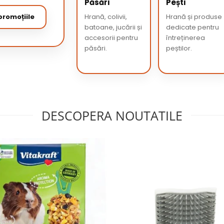
Păsări
Pești
romoțiile
Hrană, colivii,
Hrană și produse
batoane, jucării și
dedicate pentru
accesorii pentru
întreținerea
păsări.
peștilor.
DESCOPERA NOUTATILE