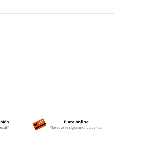
4/48h
Plata online
nzii*
Plateste in siguranta cu cardul