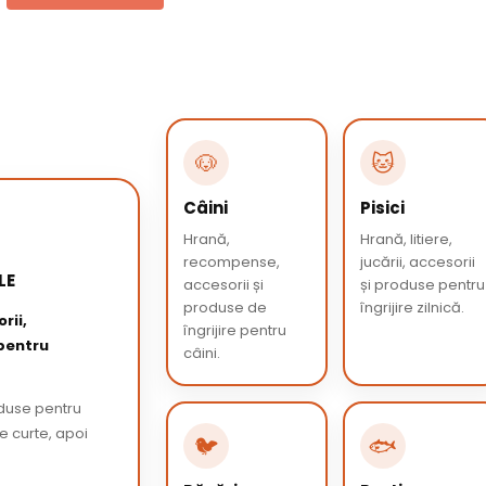
🐶
🐱
Câini
Pisici
Hrană,
Hrană, litiere,
recompense,
jucării, accesorii
LE
accesorii și
și produse pentru
produse de
îngrijire zilnică.
rii,
îngrijire pentru
 pentru
câini.
oduse pentru
de curte, apoi
🐦
🐟