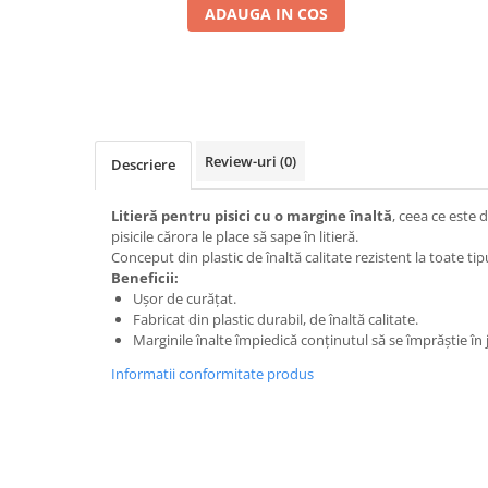
ADAUGA IN COS
Review-uri
(0)
Descriere
Litieră pentru pisici cu o margine înaltă
, ceea ce este
pisicile cărora le place să sape în litieră.
Conceput din plastic de înaltă calitate rezistent la toate tipu
Beneficii:
Ușor de curățat.
Fabricat din plastic durabil, de înaltă calitate.
Marginile înalte împiedică conținutul să se împrăștie în ju
Informatii conformitate produs