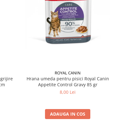
ROYAL CANIN
grijire
Hrana umeda pentru pisici Royal Canin
Hrana ume
 x 13 cm
Appetite Control Gravy 85 gr
Ag
8,00 Lei
ADAUGA IN COS