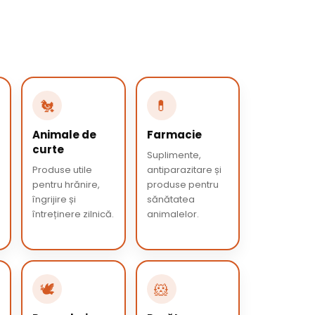
🐔
💊
Animale de
Farmacie
curte
Suplimente,
Produse utile
antiparazitare și
pentru hrănire,
produse pentru
îngrijire și
sănătatea
întreținere zilnică.
animalelor.
🕊️
🐹