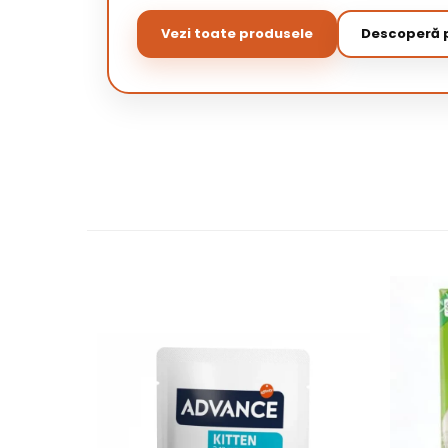
Vezi toate produsele
Descoperă p