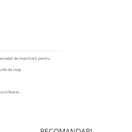
 deosebit de important pentru
rile de nisip.
rul litierei.
RECOMANDARI