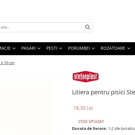
MACIE
PASARI
PESTI
PORUMBEI
ROZATOARE
0 x 10 cm
Litiera pentru pisici S
18,30 Lei
STOC EPUIZAT
Durata de livrare:
1-2 zile lucrato