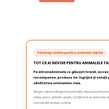
Petshop online pentru animale iubite
TOT CE AI NEVOIE PENTRU ANIMALELE TA
Pe eHranaAnimale.ro găsești hrană, acceso
recompense, produse de îngrijire și soluții
sănătatea animalelor tale.
Alege rapid categoria potrivită, descoperă pr
câini, pisici, păsări, pești, rozătoare și animale 
comandă simplu online.