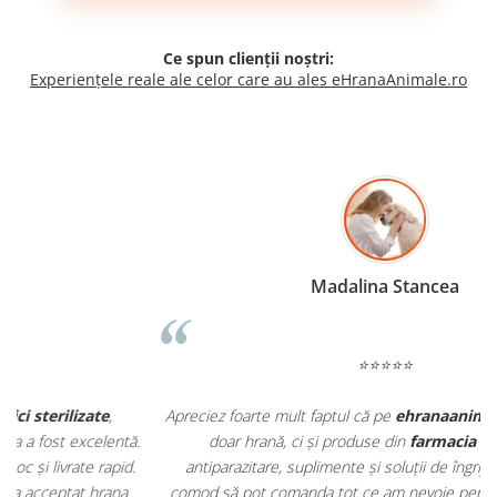
Ce spun clienții noștri:
Experiențele reale ale celor care au ales eHranaAnimale.ro
Madalina Stancea
⭐⭐⭐⭐⭐
Apreciez foarte mult faptul că pe
ehranaanimale.ro
găsesc nu
.
doar hrană, ci și produse din
farmacia veterinară
:
antiparazitare, suplimente și soluții de îngrijire. Este foarte
comod să pot comanda tot ce am nevoie pentru animalul meu
m