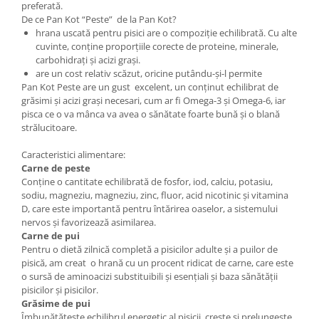
preferată.
De ce Pan Kot “Peste” de la Pan Kot?
hrana uscată pentru pisici are o compoziție echilibrată. Cu alte
cuvinte, conține proporțiile corecte de proteine, minerale,
carbohidrați și acizi grași.
are un cost relativ scăzut, oricine putându-și-l permite
Pan Kot Peste are un gust excelent, un conținut echilibrat de
grăsimi și acizi grași necesari, cum ar fi Omega-3 și Omega-6, iar
pisca ce o va mânca va avea o sănătate foarte bună și o blană
strălucitoare.
Caracteristici alimentare:
Carne de peste
Conține o cantitate echilibrată de fosfor, iod, calciu, potasiu,
sodiu, magneziu, magneziu, zinc, fluor, acid nicotinic și vitamina
D, care este importantă pentru întărirea oaselor, a sistemului
nervos și favorizează asimilarea.
Carne de pui
Pentru o dietă zilnică completă a pisicilor adulte și a puilor de
pisică, am creat o hrană cu un procent ridicat de carne, care este
o sursă de aminoacizi substituibili și esențiali și baza sănătății
pisicilor și pisicilor.
Grăsime de pui
Îmbunătățește echilibrul energetic al pisicii, crește și prelungește