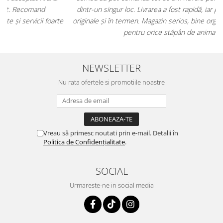
dintr-un singur loc. Livrarea a fost rapidă, iar produsele au fost
e
originale și în termen. Magazin serios, bine organizat și foarte util
t
pentru orice stăpân de animale.
NEWSLETTER
Nu rata ofertele si promotiile noastre
Vreau să primesc noutati prin e-mail. Detalii în
Politica de Confidențialitate
.
SOCIAL
Urmareste-ne in social media