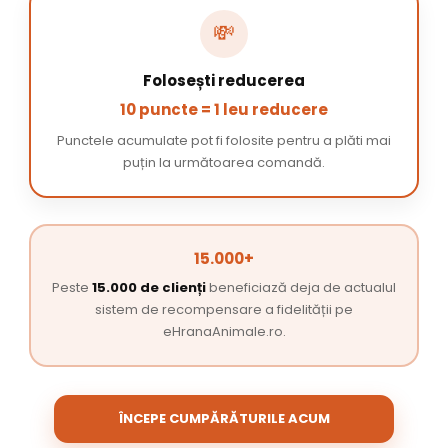
💸
Folosești reducerea
10 puncte = 1 leu reducere
Punctele acumulate pot fi folosite pentru a plăti mai
puțin la următoarea comandă.
15.000+
Peste
15.000 de clienți
beneficiază deja de actualul
sistem de recompensare a fidelității pe
eHranaAnimale.ro.
ÎNCEPE CUMPĂRĂTURILE ACUM