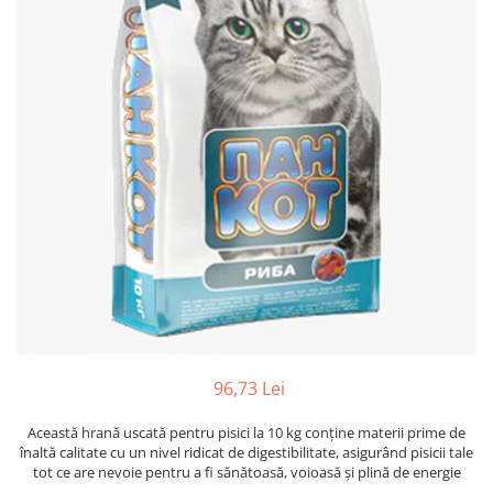
Hrana uscata
Hrana umeda
Hrana uscata caini
Hrana uscata
Hrana umeda pisici
Caine Junior
Caine Adult
Pisica Adult
Caine Senior
Pisica Junior
Oferta 2 saci
Pisica Senior
Igiena caini
Pisica Sterilizata
Ingrijire pisici
Cosmetica & produse de igiena
Covorase & Scutece
Asternut igienic
Solutii auriculare
Igiena pisici
Solutii curatare
Sampoane pisici
Solutii dentare
Oferte
Solutii oftalmice
Recompense pisici
96,73 Lei
Oferte
Recompense caini
Această hrană uscată pentru pisici la 10 kg conține materii prime de
înaltă calitate cu un nivel ridicat de digestibilitate, asigurând pisicii tale
tot ce are nevoie pentru a fi sănătoasă, voioasă și plină de energie