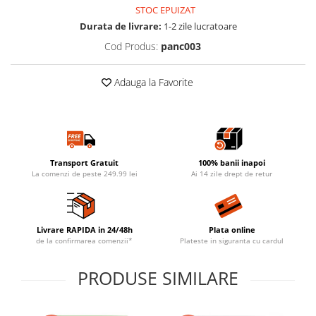
STOC EPUIZAT
Durata de livrare:
1-2 zile lucratoare
Cod Produs:
panc003
Adauga la Favorite
Transport Gratuit
100% banii inapoi
La comenzi de peste 249.99 lei
Ai 14 zile drept de retur
Livrare RAPIDA in 24/48h
Plata online
de la confirmarea comenzii*
Plateste in siguranta cu cardul
PRODUSE SIMILARE