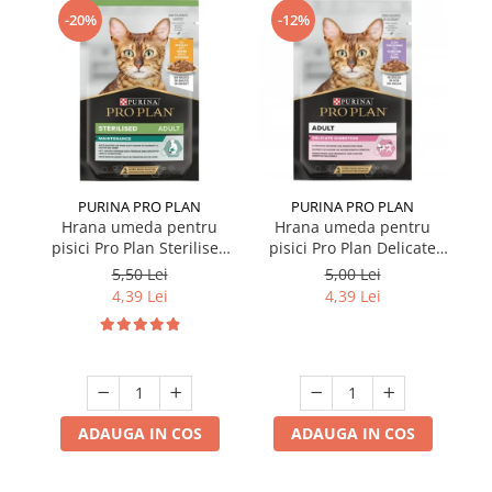
-20%
-12%
PURINA PRO PLAN
PURINA PRO PLAN
Hrana umeda pentru
Hrana umeda pentru
pisici Pro Plan Sterilised
pisici Pro Plan Delicate
p
Nutrisavour cu pui in sos
Nutrisavour cu curcan in
5,50 Lei
5,00 Lei
85 gr
sos 85 gr
4,39 Lei
4,39 Lei
ADAUGA IN COS
ADAUGA IN COS