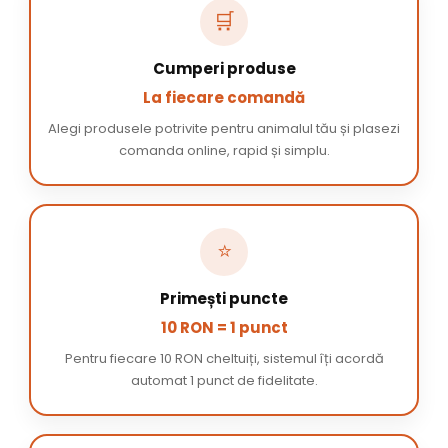
🛒
Cumperi produse
La fiecare comandă
Alegi produsele potrivite pentru animalul tău și plasezi
comanda online, rapid și simplu.
⭐
Primești puncte
10 RON = 1 punct
Pentru fiecare 10 RON cheltuiți, sistemul îți acordă
automat 1 punct de fidelitate.