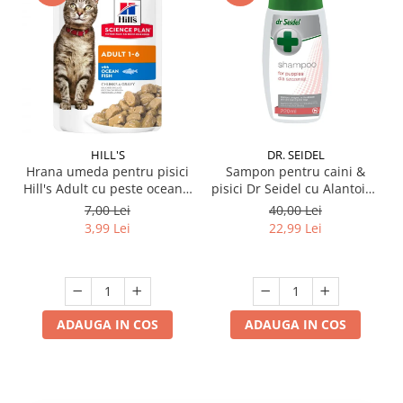
HILL'S
DR. SEIDEL
Hrana umeda pentru pisici
Sampon pentru caini &
Hill's Adult cu peste oceanic
pisici Dr Seidel cu Alantoina
85 gr
220 ml
7,00 Lei
40,00 Lei
3,99 Lei
22,99 Lei
ADAUGA IN COS
ADAUGA IN COS