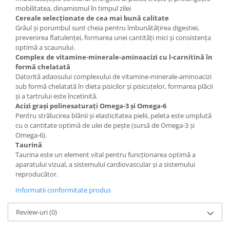
mobilitatea, dinamismul în timpul zilei
Cereale selecționate de cea mai bună calitate
Grâul și porumbul sunt cheia pentru îmbunătățirea digestiei,
prevenirea flatulenței, formarea unei cantități mici și consistența
optimă a scaunului.
Complex de vitamine-minerale-aminoacizi cu l-carnitină în
formă chelatată
Datorită adaosului complexului de vitamine-minerale-aminoacizi
sub formă chelatată în dieta pisicilor și pisicuțelor, formarea plăcii
și a tartrului este încetinită.
Acizi grași polinesaturați Omega-3 și Omega-6
Pentru strălucirea blănii și elasticitatea pielii, peleta este umplută
cu o cantitate optimă de ulei de pește (sursă de Omega-3 și
Omega-6).
Taurină
Taurina este un element vital pentru funcționarea optimă a
aparatului vizual, a sistemului cardiovascular și a sistemului
reproducător.
Informatii conformitate produs
Review-uri
(0)