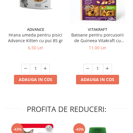
ADVANCE
VITAKRAFT
Hrana umeda pentru pisici
Batoane pentru porcusorii
Advance Kitten cu pui 85 gr
de Guineea Vitakraft cu
struguri & nuci 2 buc
6,50 Lei
11,00 Lei
ADAUGA IN COS
ADAUGA IN COS
PROFITA DE REDUCERI:
-43%
-43%