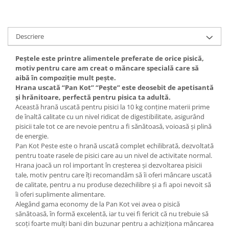
Descriere
Peștele este printre alimentele preferate de orice pisică,
motiv pentru care am creat o măncare specială care să
aibă în compoziție mult pește.
Hrana uscată “Pan Kot” “Pește” este deosebit de apetisantă
și hrănitoare, perfectă pentru pisica ta adultă.
Această hrană uscată pentru pisici la 10 kg conține materii prime
de înaltă calitate cu un nivel ridicat de digestibilitate, asigurând
pisicii tale tot ce are nevoie pentru a fi sănătoasă, voioasă și plină
de energie.
Pan Kot Peste este o hrană uscată complet echilibrată, dezvoltată
pentru toate rasele de pisici care au un nivel de activitate normal.
Hrana joacă un rol important în creșterea și dezvoltarea pisicii
tale, motiv pentru care îți recomandăm să îi oferi mâncare uscată
de calitate, pentru a nu produse dezechilibre și a fi apoi nevoit să
îi oferi suplimente alimentare.
Alegând gama economy de la Pan Kot vei avea o pisică
sănătoasă, în formă excelentă, iar tu vei fi fericit că nu trebuie să
scoți foarte mulți bani din buzunar pentru a achiziționa mâncarea