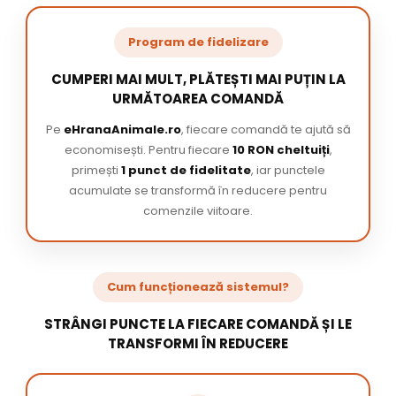
Program de fidelizare
CUMPERI MAI MULT, PLĂTEȘTI MAI PUȚIN LA
URMĂTOAREA COMANDĂ
Pe
eHranaAnimale.ro
, fiecare comandă te ajută să
economisești. Pentru fiecare
10 RON cheltuiți
,
primești
1 punct de fidelitate
, iar punctele
acumulate se transformă în reducere pentru
comenzile viitoare.
Cum funcționează sistemul?
STRÂNGI PUNCTE LA FIECARE COMANDĂ ȘI LE
TRANSFORMI ÎN REDUCERE