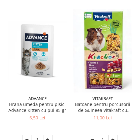
ADVANCE
VITAKRAFT
Hrana umeda pentru pisici
Batoane pentru porcusorii
Advance Kitten cu pui 85 gr
de Guineea Vitakraft cu
struguri & nuci 2 buc
6,50 Lei
11,00 Lei