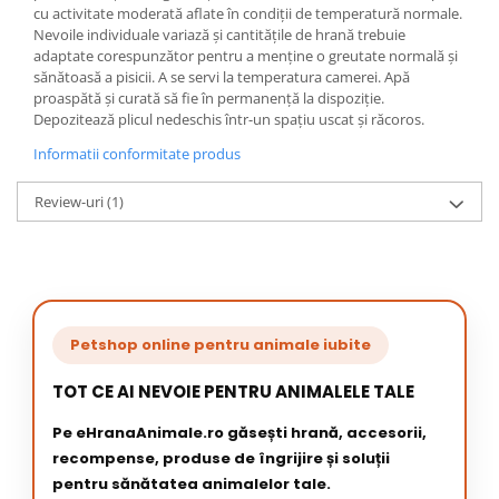
cu activitate moderată aflate în condiţii de temperatură normale.
Nevoile individuale variază şi cantităţile de hrană trebuie
adaptate corespunzător pentru a menţine o greutate normală şi
sănătoasă a pisicii. A se servi la temperatura camerei. Apă
proaspătă şi curată să fie în permanenţă la dispoziţie.
Depozitează plicul nedeschis într-un spaţiu uscat şi răcoros.
Informatii conformitate produs
Review-uri
(1)
Petshop online pentru animale iubite
TOT CE AI NEVOIE PENTRU ANIMALELE TALE
Pe eHranaAnimale.ro găsești hrană, accesorii,
recompense, produse de îngrijire și soluții
pentru sănătatea animalelor tale.