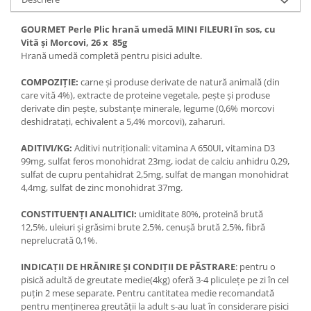
GOURMET Perle Plic hrană umedă MINI FILEURI în sos, cu
Vită şi Morcovi, 26 x 85g
Hrană umedă completă pentru pisici adulte.
COMPOZIŢIE:
carne şi produse derivate de natură animală (din
care vită 4%), extracte de proteine vegetale, peşte şi produse
derivate din peşte, substanţe minerale, legume (0,6% morcovi
deshidrataţi, echivalent a 5,4% morcovi), zaharuri.
ADITIVI/KG:
Aditivi nutriţionali: vitamina A 650UI, vitamina D3
99mg, sulfat feros monohidrat 23mg, iodat de calciu anhidru 0,29,
sulfat de cupru pentahidrat 2,5mg, sulfat de mangan monohidrat
4,4mg, sulfat de zinc monohidrat 37mg.
CONSTITUENŢI ANALITICI:
umiditate 80%, proteină brută
12,5%, uleiuri şi grăsimi brute 2,5%, cenuşă brută 2,5%, fibră
neprelucrată 0,1%.
INDICAŢII DE HRĂNIRE ŞI CONDIŢII DE PĂSTRARE
: pentru o
pisică adultă de greutate medie(4kg) oferă 3-4 pliculeţe pe zi în cel
puţin 2 mese separate. Pentru cantitatea medie recomandată
pentru menţinerea greutăţii la adult s-au luat în considerare pisici