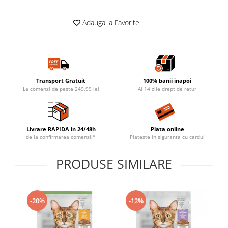
Adauga la Favorite
Transport Gratuit
100% banii inapoi
La comenzi de peste 249.99 lei
Ai 14 zile drept de retur
Livrare RAPIDA in 24/48h
Plata online
de la confirmarea comenzii*
Plateste in siguranta cu cardul
PRODUSE SIMILARE
-20%
-12%