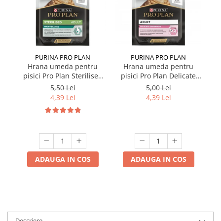
PURINA PRO PLAN
PURINA PRO PLAN
Hrana umeda pentru
Hrana umeda pentru
pisici Pro Plan Sterilised
pisici Pro Plan Delicate
p
Nutrisavour cu pui in sos
Nutrisavour cu curcan in
5,50 Lei
5,00 Lei
85 gr
sos 85 gr
4,39 Lei
4,39 Lei
ADAUGA IN COS
ADAUGA IN COS
Descriere