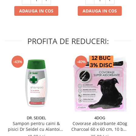
ADAUGA IN COS
ADAUGA IN COS
PROFITA DE REDUCERI:
-43%
-40%
DR. SEIDEL
4DOG
Sampon pentru caini &
Covorase absorbante 4Dog
pisici Dr Seidel cu Alantoina
Charcoal 60 x 60 cm, 10 buc
220 ml
/ pachet