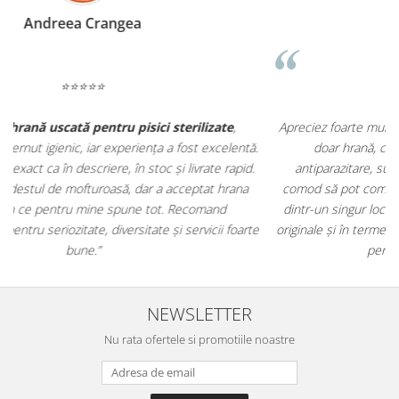
Madalina Stancea
⭐⭐⭐⭐⭐
Apreciez foarte mult faptul că pe
ehranaanimale.ro
găsesc nu
.
doar hrană, ci și produse din
farmacia veterinară
:
antiparazitare, suplimente și soluții de îngrijire. Este foarte
comod să pot comanda tot ce am nevoie pentru animalul meu
m
dintr-un singur loc. Livrarea a fost rapidă, iar produsele au fost
e
originale și în termen. Magazin serios, bine organizat și foarte util
t
pentru orice stăpân de animale.
NEWSLETTER
Nu rata ofertele si promotiile noastre