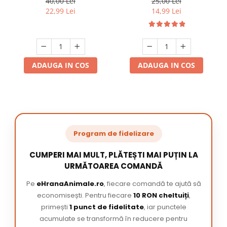
40,00 Lei
25,00 Lei
22,99 Lei
14,99 Lei
ADAUGA IN COS
ADAUGA IN COS
Program de fidelizare
CUMPERI MAI MULT, PLĂTEȘTI MAI PUȚIN LA
URMĂTOAREA COMANDĂ
Pe
eHranaAnimale.ro
, fiecare comandă te ajută să
economisești. Pentru fiecare
10 RON cheltuiți
,
primești
1 punct de fidelitate
, iar punctele
acumulate se transformă în reducere pentru