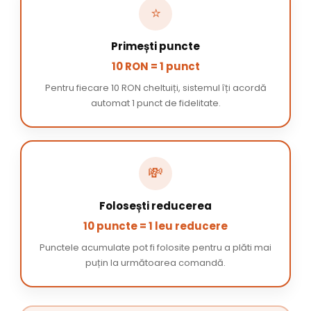
⭐
Primești puncte
10 RON = 1 punct
Pentru fiecare 10 RON cheltuiți, sistemul îți acordă
automat 1 punct de fidelitate.
💸
Folosești reducerea
10 puncte = 1 leu reducere
Punctele acumulate pot fi folosite pentru a plăti mai
puțin la următoarea comandă.