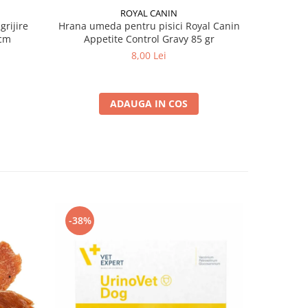
ROYAL CANIN
grijire
Hrana umeda pentru pisici Royal Canin
Hrana ume
 x 13 cm
Appetite Control Gravy 85 gr
Ag
8,00 Lei
ADAUGA IN COS
-38%