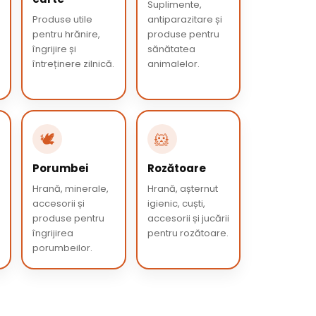
Suplimente,
Produse utile
antiparazitare și
pentru hrănire,
produse pentru
îngrijire și
sănătatea
întreținere zilnică.
animalelor.
🕊️
🐹
Porumbei
Rozătoare
Hrană, minerale,
Hrană, așternut
accesorii și
igienic, cuști,
produse pentru
accesorii și jucării
îngrijirea
pentru rozătoare.
porumbeilor.