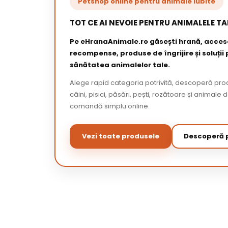
Petshop online pentru animale iubite
TOT CE AI NEVOIE PENTRU ANIMALELE TA
Pe eHranaAnimale.ro găsești hrană, acceso
recompense, produse de îngrijire și soluții
sănătatea animalelor tale.
Alege rapid categoria potrivită, descoperă pr
câini, pisici, păsări, pești, rozătoare și animale 
comandă simplu online.
Vezi toate produsele
Descoperă p