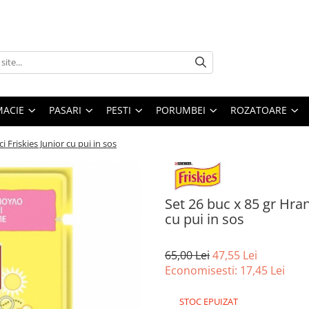
MACIE
PASARI
PESTI
PORUMBEI
ROZATOARE
 Friskies Junior cu pui in sos
Set 26 buc x 85 gr Hra
cu pui in sos
65,00 Lei
47,55 Lei
Economisesti:
17,45
Lei
STOC EPUIZAT