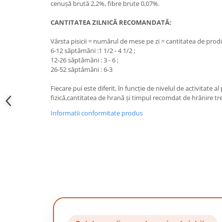
cenuşă brută 2,2%, fibre brute 0,07%.
CANTITATEA ZILNICĂ RECOMANDATĂ:
Vârsta pisicii = numărul de mese pe zi = cantitatea de prod
6-12 săptămâni :1 1/2 - 4 1/2 ;
12-26 săptămâni : 3 - 6 ;
26-52 săptămâni : 6-3
Fiecare pui este diferit, în funcţie de nivelul de activitate al
fizică,cantitatea de hrană şi timpul recomdat de hrănire tr
Informatii conformitate produs