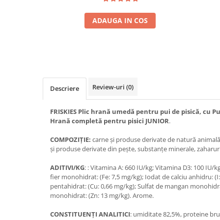
ADAUGA IN COS
Review-uri
(0)
Descriere
FRISKIES Plic hrană umedă pentru pui de pisică, cu Pui 
Hrană completă pentru pisici JUNIOR
.
COMPOZIŢIE:
carne şi produse derivate de natură animală 
şi produse derivate din peşte, substanţe minerale, zaharuri
ADITIVI/KG
: : Vitamina A: 660 IU/kg; Vitamina D3: 100 IU/k
fier monohidrat: (Fe: 7,5 mg/kg); Iodat de calciu anhidru: (I
pentahidrat: (Cu: 0,66 mg/kg); Sulfat de mangan monohidrat
monohidrat: (Zn: 13 mg/kg). Arome.
CONSTITUENŢI ANALITICI
: umiditate 82,5%, proteine bru