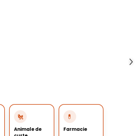
🐔
💊
Animale de
Farmacie
curte