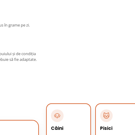
us în grame pe zi.
 puiului şi de condiţia
ebuie să fie adaptate.
🐶
🐱
Câini
Pisici