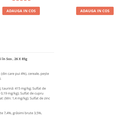
ADAUGA IN COS
ADAUGA IN COS
în Sos , 26 X 85g
(din care pui 4%), cereale, peşte
.
g; taurină: 415 mg/kg; Sulfat de
: 0,19 mg/kg); Sulfat de cupru
: (Mn: 1,4 mg/kg); Sulfat de zinc
te 7,4%, grăsimi brute 3,5%,