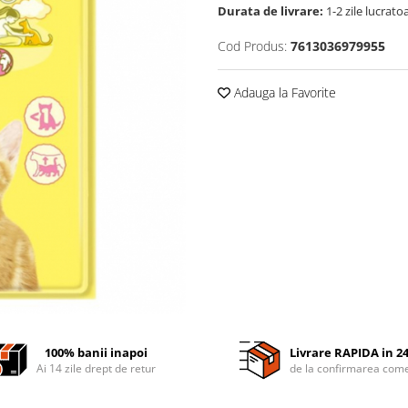
Durata de livrare:
1-2 zile lucrato
Cod Produs:
7613036979955
Adauga la Favorite
100% banii inapoi
Livrare RAPIDA in 2
Ai 14 zile drept de retur
de la confirmarea come