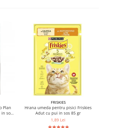
-12%
FRISKIES
PU
o Plan
Hrana umeda pentru pisici Friskies
Hrana umeda
 in sos
Adut cu pui in sos 85 gr
Sterilised 
1,89 Lei
5