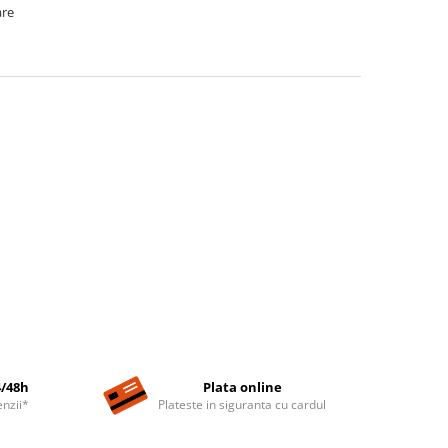
are
4/48h
Plata online
nzii*
Plateste in siguranta cu cardul