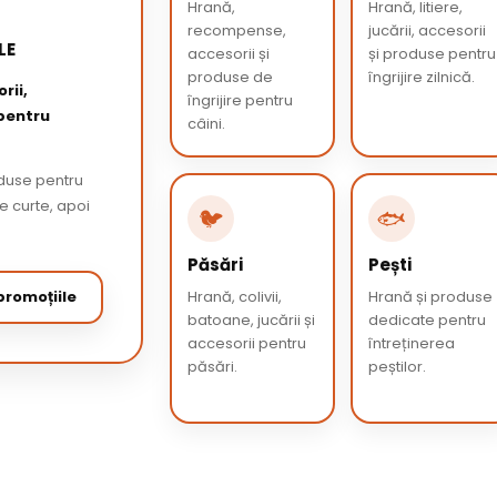
Hrană,
Hrană, litiere,
recompense,
jucării, accesorii
LE
accesorii și
și produse pentru
produse de
îngrijire zilnică.
rii,
îngrijire pentru
 pentru
câini.
oduse pentru
de curte, apoi
🐦
🐟
Păsări
Pești
romoțiile
Hrană, colivii,
Hrană și produse
batoane, jucării și
dedicate pentru
accesorii pentru
întreținerea
păsări.
peștilor.