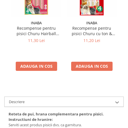
INABA
INABA
Recompense pentru
Recompense pentru
pisici Churu Hairball
pisici Churu cu ton &
Control cu pui 4 buc x 14
crab 4 buc x 14 gr
11,30 Lei
11,20 Lei
gr
ADAUGA IN COS
ADAUGA IN COS
Descriere
Reteta de pui, hrana complementara pentru pisici.
Instructiuni de hranire:
Serviti acest produs pisicii dvs. ca garnitura.