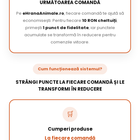
URMĂTOAREA COMANDĂ
Pe
eHranaAnimale.ro
, fiecare comandă te ajută să
economisești. Pentru fiecare
10 RON cheltuiți
,
primești
1 punct de fidelitate
, iar punctele
acumulate se transformă în reducere pentru
comenzile viitoare.
Cum funcționează sistemul?
STRÂNGI PUNCTE LA FIECARE COMANDĂ ȘI LE
TRANSFORMI ÎN REDUCERE
🛒
Cumperi produse
La fiecare comandă