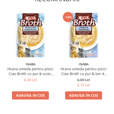
-14%
INABA
INABA
Hrana umeda pentru pisici
Hrana umeda pentru pisici
Ciao Broth cu pui & scoici
Ciao Broth cu pui & ton 40
40 gr
gr
6,00 Lei
6,00 Lei
5,15 Lei
ADAUGA IN COS
ADAUGA IN COS