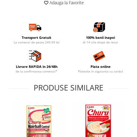
Adauga la Favorite
Transport Gratuit
100% banii inapoi
La comenzi de peste 249.99 lei
Ai 14 zile drept de retur
Livrare RAPIDA in 24/48h
Plata online
de la confirmarea comenzii*
Plateste in siguranta cu cardul
PRODUSE SIMILARE