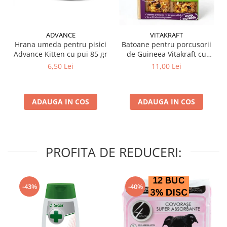
ADVANCE
VITAKRAFT
Hrana umeda pentru pisici
Batoane pentru porcusorii
Advance Kitten cu pui 85 gr
de Guineea Vitakraft cu
struguri & nuci 2 buc
6,50 Lei
11,00 Lei
ADAUGA IN COS
ADAUGA IN COS
PROFITA DE REDUCERI:
-43%
-40%