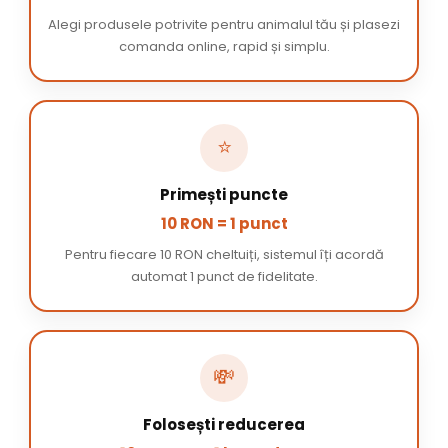
Alegi produsele potrivite pentru animalul tău și plasezi
comanda online, rapid și simplu.
⭐
Primești puncte
10 RON = 1 punct
Pentru fiecare 10 RON cheltuiți, sistemul îți acordă
automat 1 punct de fidelitate.
💸
Folosești reducerea