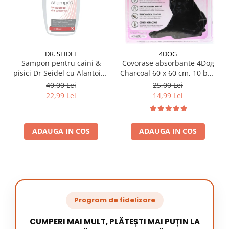
DR. SEIDEL
4DOG
Sampon pentru caini &
Covorase absorbante 4Dog
pisici Dr Seidel cu Alantoina
Charcoal 60 x 60 cm, 10 buc
220 ml
/ pachet
40,00 Lei
25,00 Lei
22,99 Lei
14,99 Lei
ADAUGA IN COS
ADAUGA IN COS
Program de fidelizare
CUMPERI MAI MULT, PLĂTEȘTI MAI PUȚIN LA