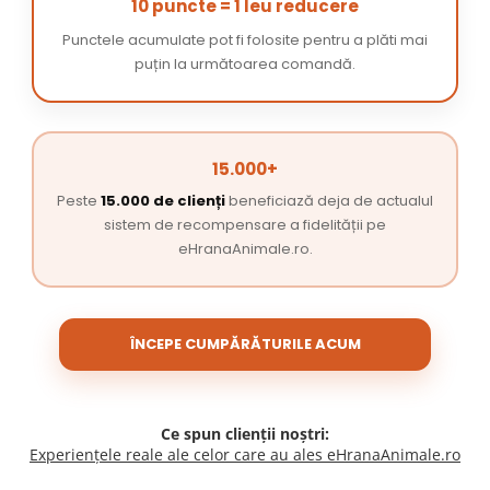
10 puncte = 1 leu reducere
Punctele acumulate pot fi folosite pentru a plăti mai
puțin la următoarea comandă.
15.000+
Peste
15.000 de clienți
beneficiază deja de actualul
sistem de recompensare a fidelității pe
eHranaAnimale.ro.
ÎNCEPE CUMPĂRĂTURILE ACUM
Ce spun clienții noștri:
Experiențele reale ale celor care au ales eHranaAnimale.ro