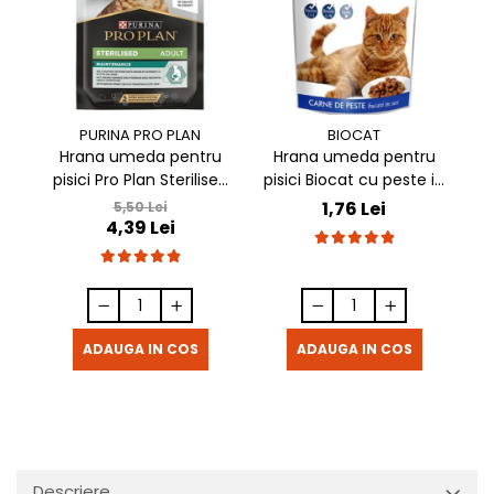
PURINA PRO PLAN
BIOCAT
Hrana umeda pentru
Hrana umeda pentru
pisici Pro Plan Sterilised
pisici Biocat cu peste in
pi
Nutrisavour cu pui in sos
sos 100 gr
1,76 Lei
5,50 Lei
4,39 Lei
85 gr
ADAUGA IN COS
ADAUGA IN COS
Descriere