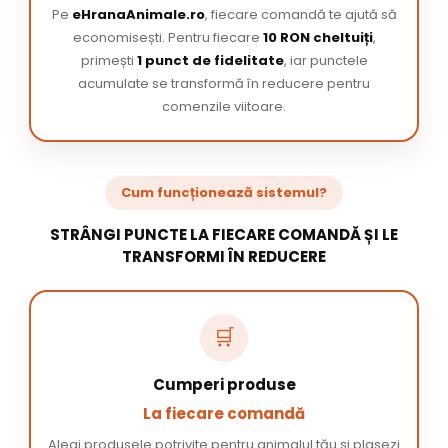
Pe
eHranaAnimale.ro
, fiecare comandă te ajută să
economisești. Pentru fiecare
10 RON cheltuiți
,
primești
1 punct de fidelitate
, iar punctele
acumulate se transformă în reducere pentru
comenzile viitoare.
Cum funcționează sistemul?
STRÂNGI PUNCTE LA FIECARE COMANDĂ ȘI LE
TRANSFORMI ÎN REDUCERE
🛒
Cumperi produse
La fiecare comandă
Alegi produsele potrivite pentru animalul tău și plasezi