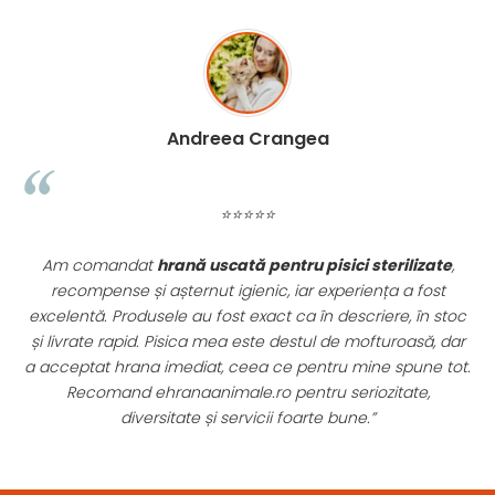
Madalina Stancea
⭐⭐⭐⭐⭐
zate
,
Apreciez foarte mult faptul că pe
ehranaanimale.ro
fost
găsesc nu doar hrană, ci și produse din
farmacia
n stoc
veterinară
: antiparazitare, suplimente și soluții de îngrijir
ă, dar
Este foarte comod să pot comanda tot ce am nevoie
ne tot.
pentru animalul meu dintr-un singur loc. Livrarea a fos
,
rapidă, iar produsele au fost originale și în termen. Maga
serios, bine organizat și foarte util pentru orice stăpân 
animale.