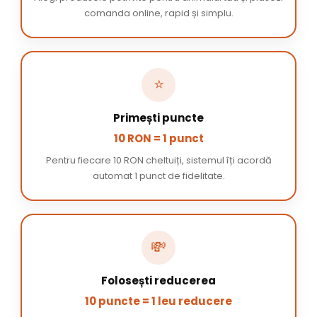
comanda online, rapid și simplu.
⭐
Primești puncte
10 RON = 1 punct
Pentru fiecare 10 RON cheltuiți, sistemul îți acordă
automat 1 punct de fidelitate.
💸
Folosești reducerea
10 puncte = 1 leu reducere