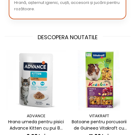
Hrană, așternut igienic, cuști, accesorii și jucării pentru
rozătoare.
DESCOPERA NOUTATILE
ADVANCE
VITAKRAFT
Hrana umeda pentru pisici
Batoane pentru porcusorii
Advance Kitten cu pui 85
de Guineea Vitakraft cu
gr
struguri & nuci 2 buc