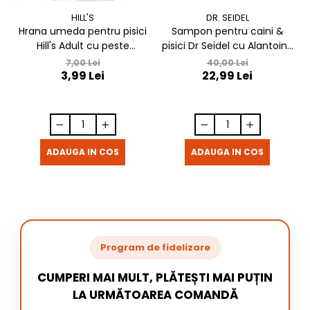
HILL'S
DR. SEIDEL
Hrana umeda pentru pisici
Sampon pentru caini &
Hill's Adult cu peste
pisici Dr Seidel cu Alantoina
oceanic 85 gr
220 ml
7,00 Lei
40,00 Lei
3,99 Lei
22,99 Lei
ADAUGA IN COS
ADAUGA IN COS
Program de fidelizare
CUMPERI MAI MULT, PLĂTEȘTI MAI PUȚIN
LA URMĂTOAREA COMANDĂ