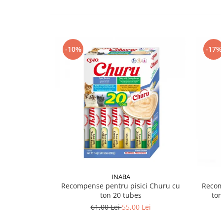
-10%
-17
INABA
Recompense pentru pisici Churu cu
Recom
ton 20 tubes
to
61,00 Lei
55,00 Lei