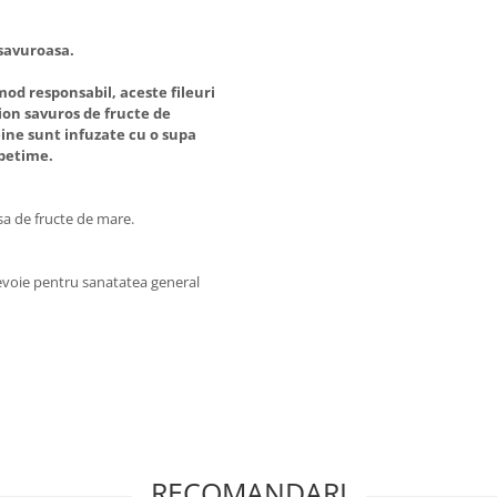
 savuroasa.
mod responsabil, aceste fileuri
lion savuros de fructe de
eine sunt infuzate cu o supa
spetime.
sa de fructe de mare.
nevoie pentru sanatatea general
RECOMANDARI