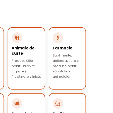
🐔
💊
Animale de
Farmacie
curte
Suplimente,
Produse utile
antiparazitare și
pentru hrănire,
produse pentru
îngrijire și
sănătatea
întreținere zilnică.
animalelor.
🕊️
🐹