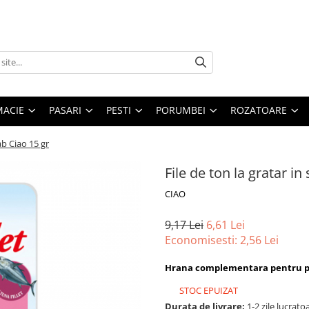
MACIE
PASARI
PESTI
PORUMBEI
ROZATOARE
ab Ciao 15 gr
File de ton la gratar i
CIAO
9,17 Lei
6,61 Lei
Economisesti:
2,56
Lei
Hrana complementara pentru pis
STOC EPUIZAT
Durata de livrare:
1-2 zile lucrato