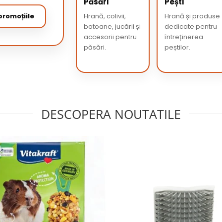
Păsări
Pești
romoțiile
Hrană, colivii,
Hrană și produse
batoane, jucării și
dedicate pentru
accesorii pentru
întreținerea
păsări.
peștilor.
DESCOPERA NOUTATILE