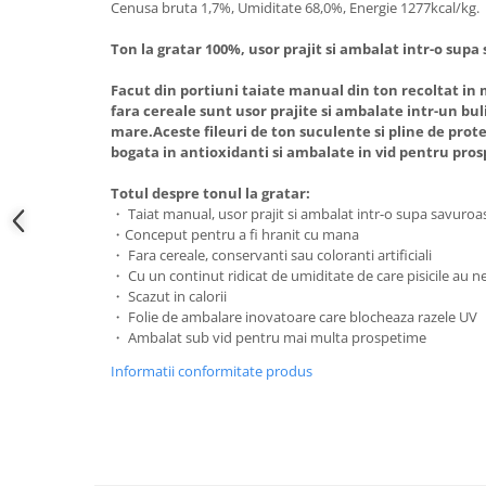
Cenusa bruta 1,7%, Umiditate 68,0%, Energie 1277kcal/kg.
Ton la gratar 100%, usor prajit si ambalat intr-o supa
Facut din portiuni taiate manual din ton recoltat in 
fara cereale sunt usor prajite si ambalate intr-un bu
mare.Aceste fileuri de ton suculente si pline de prot
bogata in antioxidanti si ambalate in vid pentru pro
Totul despre tonul la gratar:
・ Taiat manual, usor prajit si ambalat intr-o supa savuroa
・Conceput pentru a fi hranit cu mana
・ Fara cereale, conservanti sau coloranti artificiali
・ Cu un continut ridicat de umiditate de care pisicile au 
・ Scazut in calorii
・ Folie de ambalare inovatoare care blocheaza razele UV
・ Ambalat sub vid pentru mai multa prospetime
Informatii conformitate produs