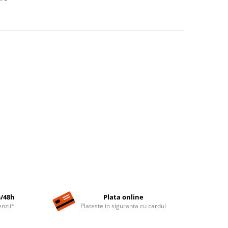
4/48h
Plata online
nzii*
Plateste in siguranta cu cardul