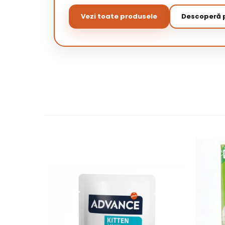
Vezi toate produsele
Descoperă p