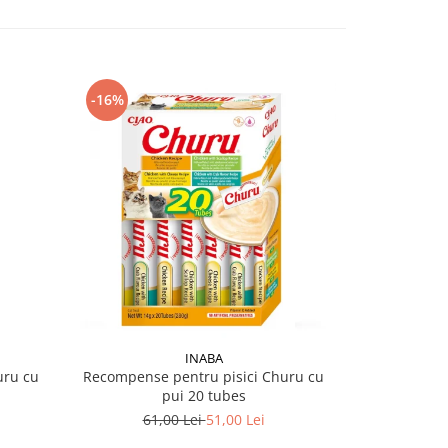
-16%
-10%
INABA
uru cu
Recompense pentru pisici Churu cu
Recompense
pui 20 tubes
pui
61,00 Lei
51,00 Lei
61