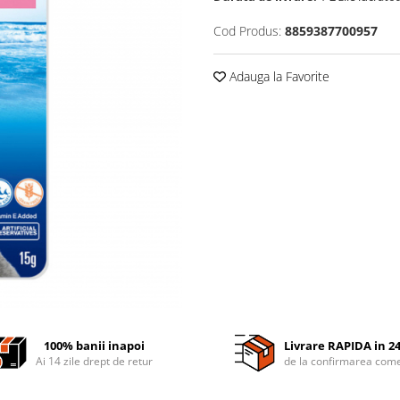
Cod Produs:
8859387700957
Adauga la Favorite
100% banii inapoi
Livrare RAPIDA in 2
Ai 14 zile drept de retur
de la confirmarea come