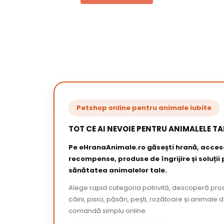
Petshop online pentru animale iubite
TOT CE AI NEVOIE PENTRU ANIMALELE TA
Pe eHranaAnimale.ro găsești hrană, acceso
recompense, produse de îngrijire și soluții
sănătatea animalelor tale.
Alege rapid categoria potrivită, descoperă pr
câini, pisici, păsări, pești, rozătoare și animale 
comandă simplu online.