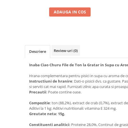
ADAUGA IN COS
Review-uri
(0)
Descriere
Inaba Ciao Churu File de Ton la Gratar in Supa cu Ar
Hrana complementara pentru pisici in supa cu aroma de c
Instructiuni de hranire
: Dati-o pisicii dvs. ca gustare. P
si serviti cat mai rapid. Furnizati zilnic apa curata si proasp
Precautii
: Poate contine oase.
Compozitie
: ton (88,2%), extract de crab (0,7%), extract de
Aditivi la 1 kg: Aditivi nutritionali: vitamina E 324 mg.
Greutate neta: 15g.
Constituenti analitici:
Proteine 28,0%, Continut de grasi