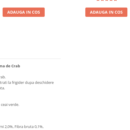
ADAUGA IN COS
ADAUGA IN COS
oma de Crab
rab.
astrati la frigider dupa deschidere
ata.
 ceai verde.
mi 2,0%, Fibra bruta 0,1%,