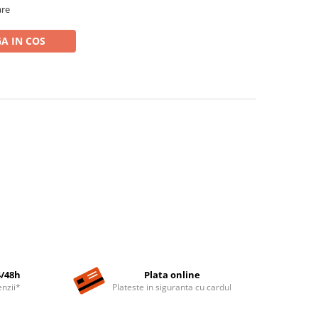
are
A IN COS
4/48h
Plata online
nzii*
Plateste in siguranta cu cardul