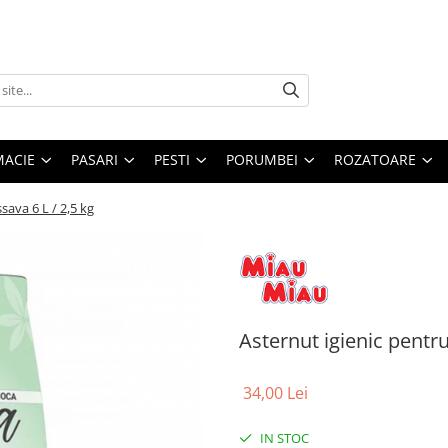
MACIE
PASARI
PESTI
PORUMBEI
ROZATOARE
sava 6 L / 2,5 kg
Asternut igienic pentru
34,00 Lei
IN STOC