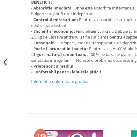
BENEFICII :
- Absorbtie imediata
: Urina este absorbita instantaneu , 
bulgari care pot fi usor indepartati
-
Controlul mirosurilor :
Pentru ca absorbtia este rapida ,
neutralizate instant
- Eficient si economic
: Fiind eficient , nici nu trebuie sc
2,5 Kg de Cassava ar trebui sa fie suficienta pentru 4 sapt
- Convenabil
: Compact, usor de transportat si de depozi
- Poate fi aruncat in toaleta
: Pentru ca este 100 % biod
- Sigur , natural si non-toxic
: 100 % pe baza de plante , f
sanatatea intregii familii. Nu este o problema daca este ingh
- Prietenos cu mediul
- Confortabil pentru labutele pisicii
Informatii conformitate produs
-14%