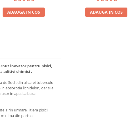
ADAUGA IN COS
ADAUGA IN COS
rnut inovator pentru pisici,
ra aditivi chimici .
de Sud , din al carei tubercului
n absorbtia lichidelor , dar si a
a usor in apa. La baza
 Prin urmare, litiera pisicii
re minima din partea