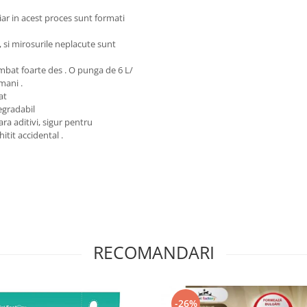
iar in acest proces sunt formati
 si mirosurile neplacute sunt
himbat foarte des . O punga de 6 L/
amani .
tat
egradabil
ara aditivi, sigur pentru
itit accidental .
RECOMANDARI
-26%