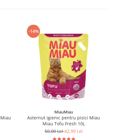
-14%
-9%
MiauMiau
i Miau
Asternut igienic pentru pisici Miau
Asternut ig
Miau Tofu Fresh 10L
Miau To
50,00 Lei
42,99 Lei
70