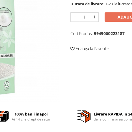
Durata de livrare:
1-2 zile lucrato
ADAUG
Cod Produs:
5949060223187
Adauga la Favorite
100% banii inapoi
Livrare RAPIDA in 2
Ai 14 zile drept de retur
de la confirmarea come