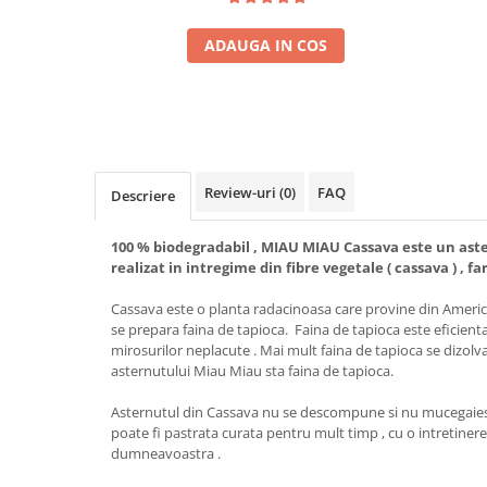
ADAUGA IN COS
Review-uri
(0)
FAQ
Descriere
100 % biodegradabil , MIAU MIAU Cassava este un aste
realizat in intregime din fibre vegetale ( cassava ) , fa
Cassava este o planta radacinoasa care provine din America 
se prepara faina de tapioca. Faina de tapioca este eficienta i
mirosurilor neplacute . Mai mult faina de tapioca se dizolv
asternutului Miau Miau sta faina de tapioca.
Asternutul din Cassava nu se descompune si nu mucegaieste.
poate fi pastrata curata pentru mult timp , cu o intretine
dumneavoastra .