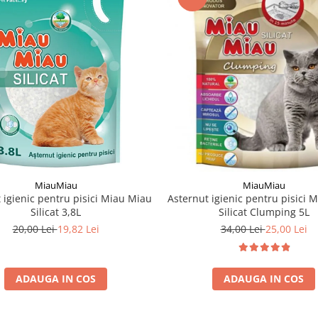
MiauMiau
MiauMiau
 igienic pentru pisici Miau Miau
Asternut igienic pentru pisici 
Silicat 3,8L
Silicat Clumping 5L
20,00 Lei
19,82 Lei
34,00 Lei
25,00 Lei
ADAUGA IN COS
ADAUGA IN COS