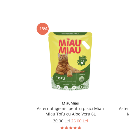
-13%
MiauMiau
Asternut igienic pentru pisici Miau
Aster
Miau Tofu cu Aloe Vera 6L
M
30,00 Lei
26,00 Lei