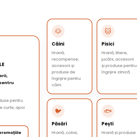
🐶
🐱
Câini
Pisici
Hrană,
Hrană, litiere,
recompense,
jucării, accesorii
LE
accesorii și
și produse pentru
produse de
îngrijire zilnică.
rii,
îngrijire pentru
 pentru
câini.
oduse pentru
de curte, apoi
🐦
🐟
Păsări
Pești
romoțiile
Hrană, colivii,
Hrană și produse