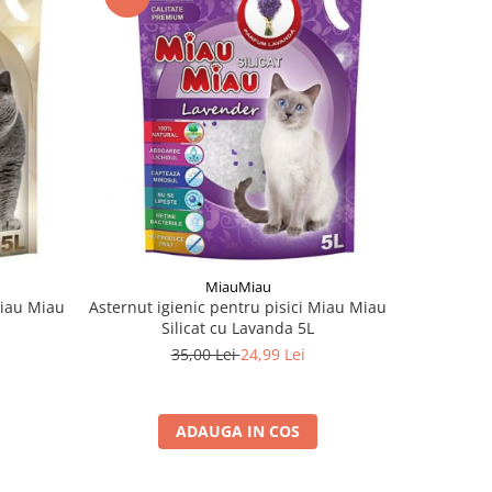
-17%
MiauMiau
Miau Miau
Asternut igienic pentru pisici Miau Miau
Asternut i
Silicat cu Lavanda 5L
35,00 Lei
24,99 Lei
ADAUGA IN COS