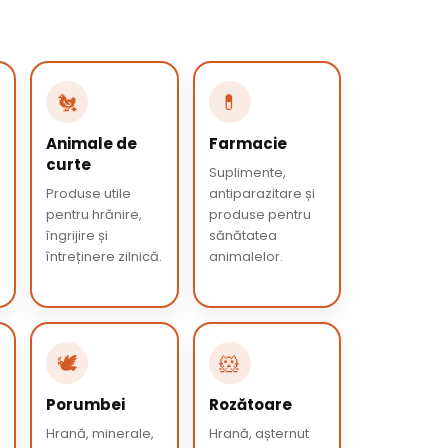
🐔
💊
Animale de
Farmacie
curte
Suplimente,
Produse utile
antiparazitare și
pentru hrănire,
produse pentru
îngrijire și
sănătatea
întreținere zilnică.
animalelor.
🕊️
🐹
Porumbei
Rozătoare
Hrană, minerale,
Hrană, așternut