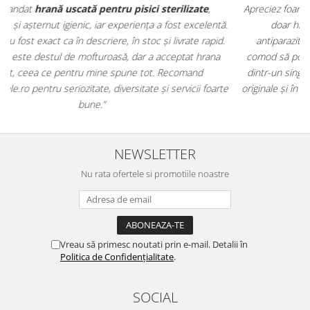
Apreciez foarte mult faptul că pe
ehranaanimale.ro
găsesc nu
.
doar hrană, ci și produse din
farmacia veterinară
:
antiparazitare, suplimente și soluții de îngrijire. Este foarte
comod să pot comanda tot ce am nevoie pentru animalul meu
m
dintr-un singur loc. Livrarea a fost rapidă, iar produsele au fost
e
originale și în termen. Magazin serios, bine organizat și foarte util
t
pentru orice stăpân de animale.
NEWSLETTER
Nu rata ofertele si promotiile noastre
Vreau să primesc noutati prin e-mail. Detalii în
Politica de Confidențialitate
.
SOCIAL