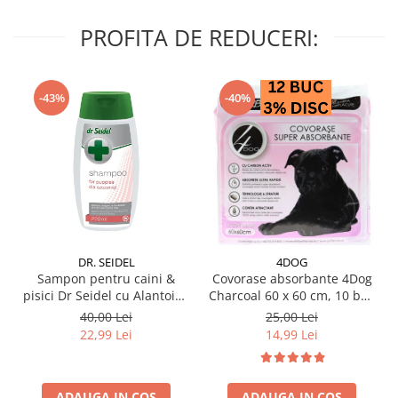
PROFITA DE REDUCERI:
-43%
-40%
DR. SEIDEL
4DOG
Sampon pentru caini &
Covorase absorbante 4Dog
pisici Dr Seidel cu Alantoina
Charcoal 60 x 60 cm, 10 buc
220 ml
/ pachet
40,00 Lei
25,00 Lei
22,99 Lei
14,99 Lei
ADAUGA IN COS
ADAUGA IN COS