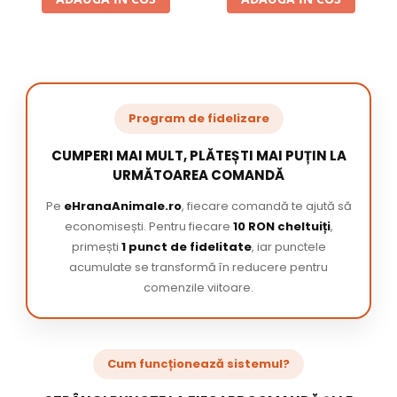
Program de fidelizare
CUMPERI MAI MULT, PLĂTEȘTI MAI PUȚIN LA
URMĂTOAREA COMANDĂ
Pe
eHranaAnimale.ro
, fiecare comandă te ajută să
economisești. Pentru fiecare
10 RON cheltuiți
,
primești
1 punct de fidelitate
, iar punctele
acumulate se transformă în reducere pentru
comenzile viitoare.
Cum funcționează sistemul?