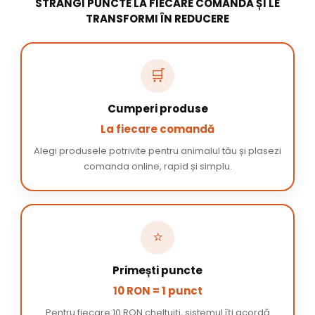
STRÂNGI PUNCTE LA FIECARE COMANDĂ ȘI LE
TRANSFORMI ÎN REDUCERE
🛒
Cumperi produse
La fiecare comandă
Alegi produsele potrivite pentru animalul tău și plasezi
comanda online, rapid și simplu.
⭐
Primești puncte
10 RON = 1 punct
Pentru fiecare 10 RON cheltuiți, sistemul îți acordă