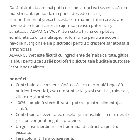
Dacă pisicuța ta are mai puțin de 1 an, atunci ea traversează cea
mai stresantă perioadă din punct de vedere fizic și
comportamental și exact acesta este momentul în care ea are
nevoie de o hrană care să o ajute să crească puternică și
sănătoasă. ADVANCE Wet Kitten este o hrană completă și
echilibrată cu o formulă specific formulată pentru a acoperi
nevoile nutriționale ale pisicuțelor pentru o creștere sănătoasă și
armonioasă.
ADVANCE Wet este făcută cu ingrediente de înaltă calitate, gătite
la abur pentru ca tu să-i poți oferi pisicuței tale bucățele gustoase
într-un sos delicios.
Beneficii:
Contribuie la o creștere sănătoasă – cu o formulă bogată în
nutrienți esențiali, așa cum sunt acizii grași esențiali, minerale,
vitamine și proteine.
100% completă și echilibrată – potrivit pentru alimentația
zilnică.
Contribuie la dezvoltarea oaselor și a mușchilor – cu minerale
și cu un conținut bogat în proteine.
Un gust extraordinar – extraordinar de atractivă pentru
pisicuțe.
Fără coloranți, fără conservanți.