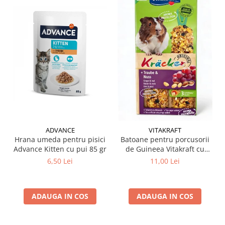
ADVANCE
VITAKRAFT
Hrana umeda pentru pisici
Batoane pentru porcusorii
Advance Kitten cu pui 85 gr
de Guineea Vitakraft cu
struguri & nuci 2 buc
6,50 Lei
11,00 Lei
ADAUGA IN COS
ADAUGA IN COS