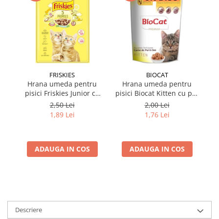
FRISKIES
BIOCAT
Hrana umeda pentru
Hrana umeda pentru
pisici Friskies Junior cu
pisici Biocat Kitten cu pui
pui in sos 85 gr
in sos 85 gr
2,50 Lei
2,00 Lei
1,89 Lei
1,76 Lei
ADAUGA IN COS
ADAUGA IN COS
Descriere