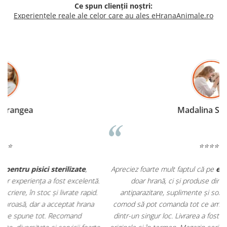
Ce spun clienții noștri:
Experiențele reale ale celor care au ales eHranaAnimale.ro
Madalina Stancea
⭐⭐⭐⭐⭐
Apreciez foarte mult faptul că pe
ehranaanimale.ro
găsesc nu
.
doar hrană, ci și produse din
farmacia veterinară
:
antiparazitare, suplimente și soluții de îngrijire. Este foarte
comod să pot comanda tot ce am nevoie pentru animalul meu
m
dintr-un singur loc. Livrarea a fost rapidă, iar produsele au fost