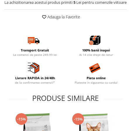
La achizitionarea acestui produs primiti
5
Lei pentru comenzile viitoare
Adauga la Favorite
Transport Gratuit
100% banii inapoi
La comenzi de peste 249.99 lei
Ai 14 zile drept de retur
Livrare RAPIDA in 24/48h
Plata online
de la confirmarea comenzii*
Plateste in siguranta cu cardul
PRODUSE SIMILARE
-15%
-15%