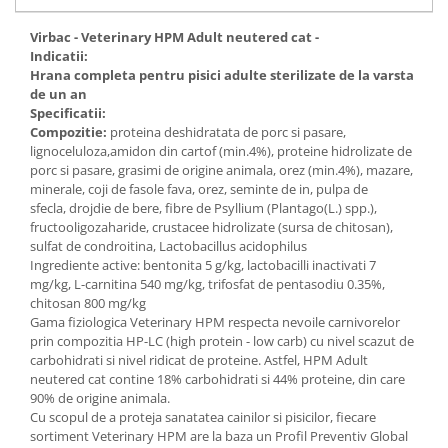
Virbac - Veterinary HPM Adult neutered cat -
Indicatii:
Hrana completa pentru pisici adulte sterilizate de la varsta
de un an
Specificatii:
Compozitie:
proteina deshidratata de porc si pasare,
lignoceluloza,amidon din cartof (min.4%), proteine hidrolizate de
porc si pasare, grasimi de origine animala, orez (min.4%), mazare,
minerale, coji de fasole fava, orez, seminte de in, pulpa de
sfecla, drojdie de bere, fibre de Psyllium (Plantago(L.) spp.),
fructooligozaharide, crustacee hidrolizate (sursa de chitosan),
sulfat de condroitina, Lactobacillus acidophilus
Ingrediente active: bentonita 5 g/kg, lactobacilli inactivati 7
mg/kg, L-carnitina 540 mg/kg, trifosfat de pentasodiu 0.35%,
chitosan 800 mg/kg
Gama fiziologica Veterinary HPM respecta nevoile carnivorelor
prin compozitia HP-LC (high protein - low carb) cu nivel scazut de
carbohidrati si nivel ridicat de proteine. Astfel, HPM Adult
neutered cat contine 18% carbohidrati si 44% proteine, din care
90% de origine animala.
Cu scopul de a proteja sanatatea cainilor si pisicilor, fiecare
sortiment Veterinary HPM are la baza un Profil Preventiv Global