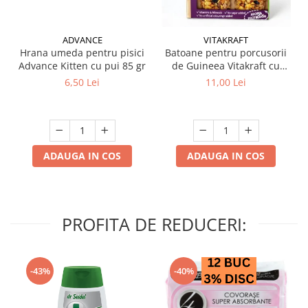
ADVANCE
VITAKRAFT
Hrana umeda pentru pisici
Batoane pentru porcusorii
Advance Kitten cu pui 85 gr
de Guineea Vitakraft cu
struguri & nuci 2 buc
6,50 Lei
11,00 Lei
ADAUGA IN COS
ADAUGA IN COS
PROFITA DE REDUCERI:
-43%
-40%