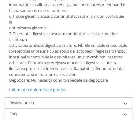
imbunatatesc calitatea secretiei glandelor sebacee, mentinand o
blana sanatoasa si stralucitoare.
6. Indice glicemic scazut: continutul scazut in amidon contribuie
la
optimizarea glicemiei.
7. Toleranta digestiva crescuta: continutul scazut de amidon
faciliteaza
activitatea amilazei digestive imature. Fibrele solubile si insolubile
(prebiotice) impreuna cu adaosul de lactobacili, regleaza tranzitul
intestinal si contribuie la dezvoltarea unui microbiom intestinal
echilibrat. Bentonita protejeaza mucoasa digestiva, ajuta in
limitarea proceselor infectioase si inflamatorii, oferind totodata
consistenta si miros normal fecalelor.
Depozitare: Nu necesita conditii speciale de depozitare
Informatii conformitate produs
Review-uri
(1)
FAQ