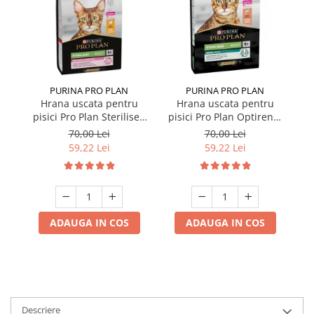
PURINA PRO PLAN
PURINA PRO PLAN
Hrana uscata pentru
Hrana uscata pentru
pisici Pro Plan Sterilised
pisici Pro Plan Optirenal
pi
cu pui 1,5 kg
Sterilised cu somon 1,5
St
70,00 Lei
70,00 Lei
kg
59,22 Lei
59,22 Lei
ADAUGA IN COS
ADAUGA IN COS
Descriere