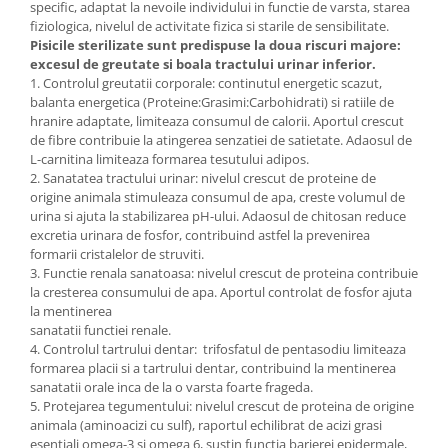
specific, adaptat la nevoile individului in functie de varsta, starea
fiziologica, nivelul de activitate fizica si starile de sensibilitate.
Pisicile sterilizate sunt predispuse la doua riscuri majore:
excesul de greutate si boala tractului urinar inferior.
1. Controlul greutatii corporale: continutul energetic scazut,
balanta energetica (Proteine:Grasimi:Carbohidrati) si ratiile de
hranire adaptate, limiteaza consumul de calorii. Aportul crescut
de fibre contribuie la atingerea senzatiei de satietate. Adaosul de
L-carnitina limiteaza formarea tesutului adipos.
2. Sanatatea tractului urinar: nivelul crescut de proteine de
origine animala stimuleaza consumul de apa, creste volumul de
urina si ajuta la stabilizarea pH-ului. Adaosul de chitosan reduce
excretia urinara de fosfor, contribuind astfel la prevenirea
formarii cristalelor de struviti.
3. Functie renala sanatoasa: nivelul crescut de proteina contribuie
la cresterea consumului de apa. Aportul controlat de fosfor ajuta
la mentinerea
sanatatii functiei renale.
4. Controlul tartrului dentar: trifosfatul de pentasodiu limiteaza
formarea placii si a tartrului dentar, contribuind la mentinerea
sanatatii orale inca de la o varsta foarte frageda.
5. Protejarea tegumentului: nivelul crescut de proteina de origine
animala (aminoacizi cu sulf), raportul echilibrat de acizi grasi
esentiali omega-3 si omega 6, sustin functia barierei epidermale,