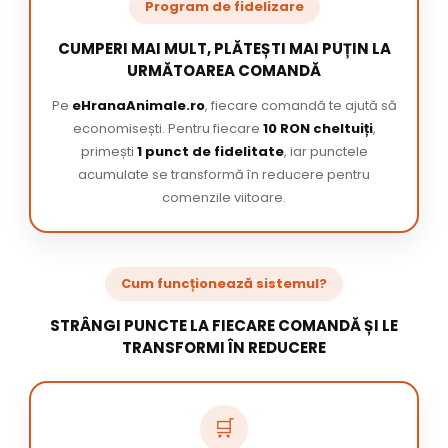
Program de fidelizare
CUMPERI MAI MULT, PLĂTEȘTI MAI PUȚIN LA
URMĂTOAREA COMANDĂ
Pe
eHranaAnimale.ro
, fiecare comandă te ajută să
economisești. Pentru fiecare
10 RON cheltuiți
,
primești
1 punct de fidelitate
, iar punctele
acumulate se transformă în reducere pentru
comenzile viitoare.
Cum funcționează sistemul?
STRÂNGI PUNCTE LA FIECARE COMANDĂ ȘI LE
TRANSFORMI ÎN REDUCERE
🛒