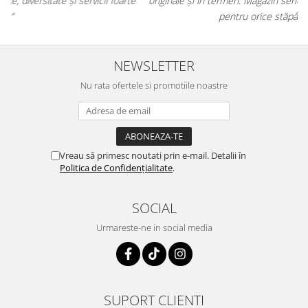
e
originale și în termen. Magazin serios, bine organizat și foarte util
t
pentru orice stăpân de animale.
NEWSLETTER
Nu rata ofertele si promotiile noastre
Vreau să primesc noutati prin e-mail. Detalii în
Politica de Confidențialitate
.
SOCIAL
Urmareste-ne in social media
SUPORT CLIENTI