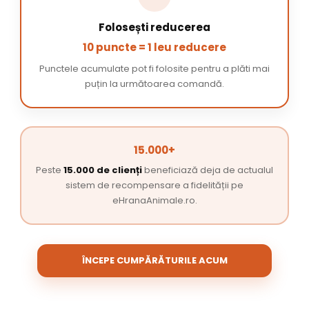
Folosești reducerea
10 puncte = 1 leu reducere
Punctele acumulate pot fi folosite pentru a plăti mai
puțin la următoarea comandă.
15.000+
Peste
15.000 de clienți
beneficiază deja de actualul
sistem de recompensare a fidelității pe
eHranaAnimale.ro.
ÎNCEPE CUMPĂRĂTURILE ACUM