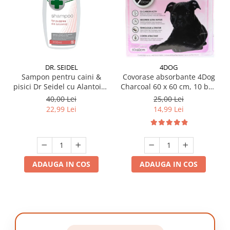
DR. SEIDEL
4DOG
Sampon pentru caini &
Covorase absorbante 4Dog
pisici Dr Seidel cu Alantoina
Charcoal 60 x 60 cm, 10 buc
220 ml
/ pachet
40,00 Lei
25,00 Lei
22,99 Lei
14,99 Lei
ADAUGA IN COS
ADAUGA IN COS