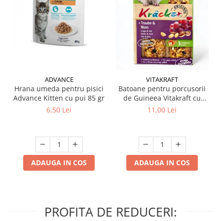
ADVANCE
VITAKRAFT
Hrana umeda pentru pisici
Batoane pentru porcusorii
Advance Kitten cu pui 85 gr
de Guineea Vitakraft cu
struguri & nuci 2 buc
6,50 Lei
11,00 Lei
ADAUGA IN COS
ADAUGA IN COS
PROFITA DE REDUCERI: