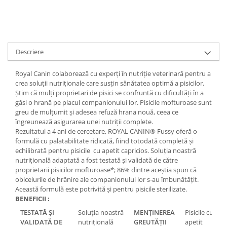
Descriere
Royal Canin colaborează cu experți în nutriție veterinară pentru a
crea soluții nutriționale care susțin sănătatea optimă a pisicilor.
Știm că mulți proprietari de pisici se confruntă cu dificultăți în a
găsi o hrană pe placul companionului lor. Pisicile mofturoase sunt
greu de mulțumit și adesea refuză hrana nouă, ceea ce
îngreunează asigurarea unei nutriții complete.
Rezultatul a 4 ani de cercetare, ROYAL CANIN® Fussy oferă o
formulă cu palatabilitate ridicată, fiind totodată completă și
echilibrată pentru pisicile cu apetit capricios. Soluția noastră
nutrițională adaptată a fost testată și validată de către
proprietarii pisicilor mofturoase*; 86% dintre aceștia spun că
obiceiurile de hrănire ale companionului lor s-au îmbunătățit.
Această formulă este potrivită și pentru pisicile sterilizate.
BENEFICII :
TESTATĂ ȘI
Soluția noastră
MENȚINEREA
Pisicile cu
VALIDATĂ DE
nutrițională
GREUTĂȚII
apetit