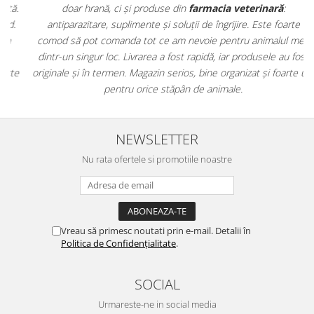
.
doar hrană, ci și produse din
farmacia veterinară
:
antiparazitare, suplimente și soluții de îngrijire. Este foarte
comod să pot comanda tot ce am nevoie pentru animalul meu
m
dintr-un singur loc. Livrarea a fost rapidă, iar produsele au fost
e
originale și în termen. Magazin serios, bine organizat și foarte util
t
pentru orice stăpân de animale.
NEWSLETTER
Nu rata ofertele si promotiile noastre
Vreau să primesc noutati prin e-mail. Detalii în
Politica de Confidențialitate
.
SOCIAL
Urmareste-ne in social media