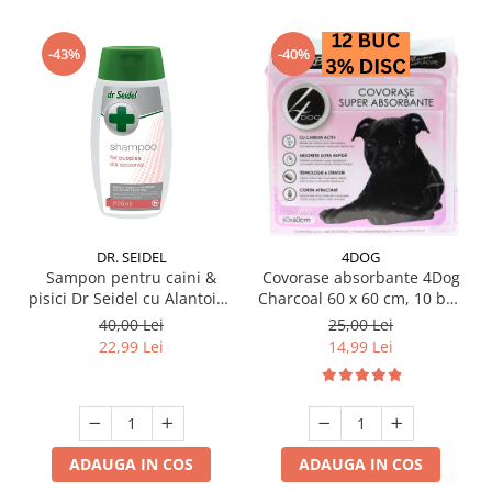
-43%
-40%
DR. SEIDEL
4DOG
Sampon pentru caini &
Covorase absorbante 4Dog
pisici Dr Seidel cu Alantoina
Charcoal 60 x 60 cm, 10 buc
220 ml
/ pachet
40,00 Lei
25,00 Lei
22,99 Lei
14,99 Lei
ADAUGA IN COS
ADAUGA IN COS