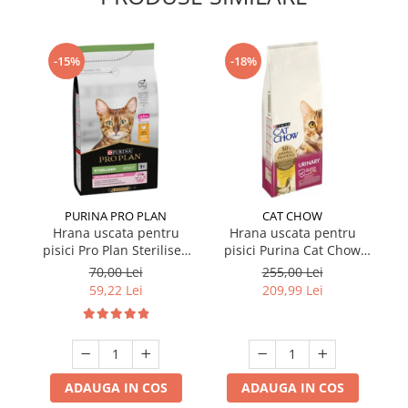
-15%
-18%
PURINA PRO PLAN
CAT CHOW
Hrana uscata pentru
Hrana uscata pentru
pisici Pro Plan Sterilised
pisici Purina Cat Chow
pi
cu pui 1,5 kg
Urinary cu pui 15 kg
S
70,00 Lei
255,00 Lei
59,22 Lei
209,99 Lei
ADAUGA IN COS
ADAUGA IN COS