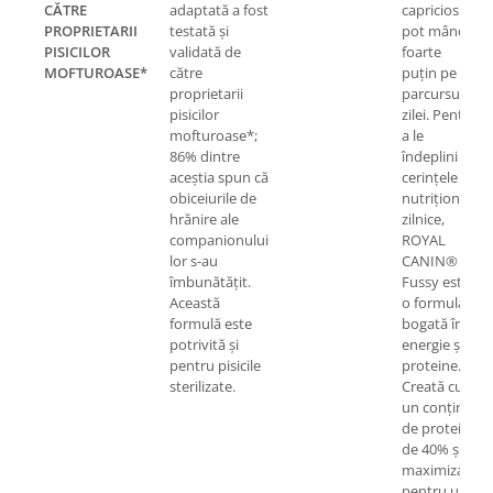
CĂTRE
adaptată a fost
capricios
PROPRIETARII
testată și
pot mânca
PISICILOR
validată de
foarte
MOFTUROASE*
către
puțin pe
proprietarii
parcursul
pisicilor
zilei. Pentru
mofturoase*;
a le
86% dintre
îndeplini
aceștia spun că
cerințele
obiceiurile de
nutriționale
hrănire ale
zilnice,
companionului
ROYAL
lor s-au
CANIN®
îmbunătățit.
Fussy este
Această
o formulă
formulă este
bogată în
potrivită și
energie și
pentru pisicile
proteine.
sterilizate.
Creată cu
un conținut
de proteine
de 40% și
maximizată
pentru un