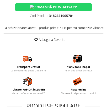
COMANDĂ PE WHATSAPP
Cod Produs:
3182551065701
La achizitionarea acestui produs primiti
1
Lei pentru comenzile viitoare
Adauga la Favorite
Transport Gratuit
100% banii inapoi
La comenzi de peste 249.99 lei
Ai 14 zile drept de retur
Livrare RAPIDA in 24/48h
Plata online
de la confirmarea comenzii*
Plateste in siguranta cu cardul
PRODUSE SIMILARE