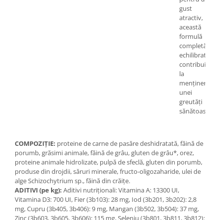
gust
atractiv,
această
formulă
completă și
echilibrată
contribuie
la
menținerea
unei
greutăți
sănătoase.
COMPOZIŢIE:
proteine de carne de pasăre deshidratată, făină de
porumb, grăsimi animale, făină de grâu, gluten de grâu*, orez,
proteine animale hidrolizate, pulpă de sfeclă, gluten din porumb,
produse din drojdii, săruri minerale, fructo-oligozaharide, ulei de
alge Schizochytrium sp., făină din crăiţe.
ADITIVI (pe kg):
Aditivi nutriţionali: Vitamina A: 13300 UI,
Vitamina D3: 700 UI, Fier (3b103): 28 mg, Iod (3b201, 3b202): 2,8
mg, Cupru (3b405, 3b406): 9 mg, Mangan (3b502, 3b504): 37 mg,
Zinc (3b603, 3b605, 3b606): 115 mg, Seleniu (3b801, 3b811, 3b812):