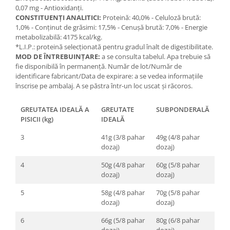
0,07 mg - Antioxidanţi.
CONSTITUENŢI ANALITICI:
Proteină: 40,0% - Celuloză brută:
1,0% - Conţinut de grăsimi: 17,5% - Cenuşă brută: 7,0% - Energie
metabolizabilă: 4175 kcal/kg.
*L.I.P.: proteină selecţionată pentru gradul înalt de digestibilitate.
MOD DE ÎNTREBUINŢARE:
a se consulta tabelul. Apa trebuie să
fie disponibilă în permanenţă. Număr de lot/Număr de
identificare fabricant/Data de expirare: a se vedea informaţiile
înscrise pe ambalaj. A se păstra într-un loc uscat şi răcoros.
GREUTATEA IDEALĂ A
GREUTATE
SUBPONDERALĂ
PISICII (kg)
IDEALĂ
3
41g (3/8 pahar
49g (4/8 pahar
dozaj)
dozaj)
4
50g (4/8 pahar
60g (5/8 pahar
dozaj)
dozaj)
5
58g (4/8 pahar
70g (5/8 pahar
dozaj)
dozaj)
6
66g (5/8 pahar
80g (6/8 pahar
dozaj)
dozaj)