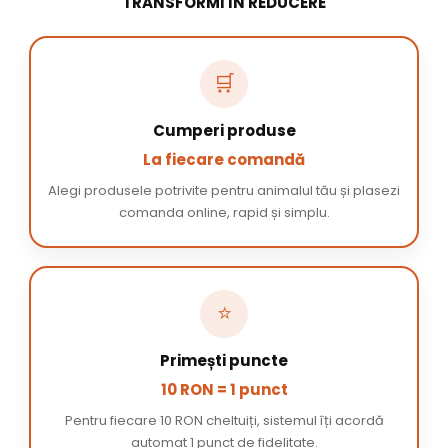
TRANSFORMI ÎN REDUCERE
🛒
Cumperi produse
La fiecare comandă
Alegi produsele potrivite pentru animalul tău și plasezi
comanda online, rapid și simplu.
⭐
Primești puncte
10 RON = 1 punct
Pentru fiecare 10 RON cheltuiți, sistemul îți acordă
automat 1 punct de fidelitate.