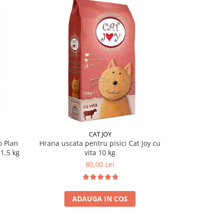
-2%
CAT JOY
PU
o Plan
Hrana uscata pentru pisici Cat Joy cu
Hrana uscat
1,5 kg
vita 10 kg
Adult Del
80,00 Lei
295,
ADAUGA IN COS
A