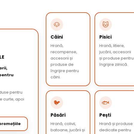
🐶
🐱
Câini
Pisici
Hrană,
Hrană, litiere,
recompense,
jucării, accesorii
LE
accesorii și
și produse pentru
produse de
îngrijire zilnică.
rii,
îngrijire pentru
 pentru
câini.
oduse pentru
de curte, apoi
🐦
🐟
Păsări
Pești
romoțiile
Hrană, colivii,
Hrană și produse
batoane, jucării și
dedicate pentru