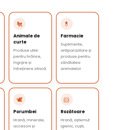
🐔
💊
Animale de
Farmacie
curte
Suplimente,
Produse utile
antiparazitare și
pentru hrănire,
produse pentru
îngrijire și
sănătatea
întreținere zilnică.
animalelor.
🕊️
🐹
Porumbei
Rozătoare
Hrană, minerale,
Hrană, așternut
accesorii și
igienic, cuști,