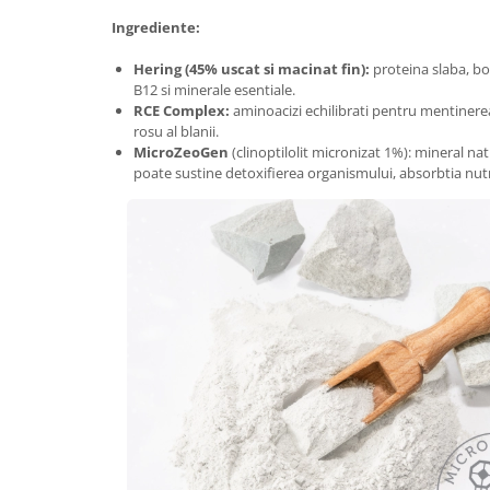
Ingrediente:
Hering (45% uscat si macinat fin):
proteina slaba, bo
B12 si minerale esentiale.
RCE Complex:
aminoacizi echilibrati pentru mentinerea
rosu al blanii.
MicroZeoGen
(clinoptilolit micronizat 1%): mineral nat
poate sustine detoxifierea organismului, absorbtia nutri