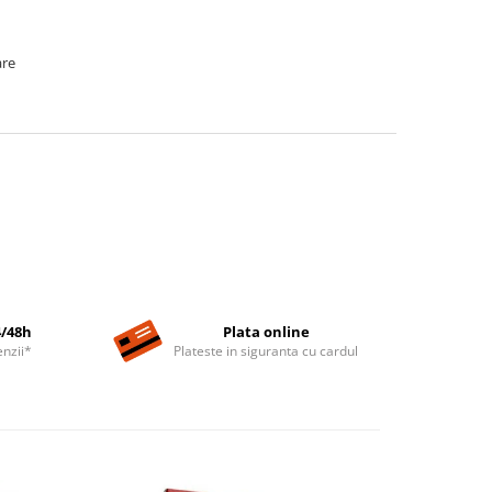
are
4/48h
Plata online
nzii*
Plateste in siguranta cu cardul