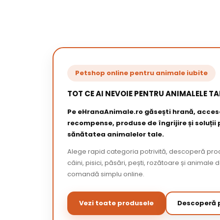
Petshop online pentru animale iubite
TOT CE AI NEVOIE PENTRU ANIMALELE TA
Pe eHranaAnimale.ro găsești hrană, acceso
recompense, produse de îngrijire și soluții
sănătatea animalelor tale.
Alege rapid categoria potrivită, descoperă pr
câini, pisici, păsări, pești, rozătoare și animale 
comandă simplu online.
Vezi toate produsele
Descoperă p