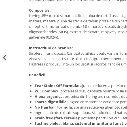
Compozitie:
Hering 45% (uscat si macinat fin), pulpa de cartof uscata, 
mazare, mazare, pulpa de sfecla de zahar, proteina din cart
clinoptilolit micronizat dinamic (1%), morcovi uscati, droj
oligosaccharides (MOS), extract de cicoare, mojave yucca, c
galbenele (0,02%).
Instructiuni de hranire:
Se ofera hrana uscata. Cantitatea zilnica poate varia in fun
viata si nivelul de activitate al pisicii. Asigura permanent a
Pastreaza produsul intr-un loc uscat si racoros, ferit de umi
Beneficii:
Tear Stains Off Formula:
ajuta la reducerea petelor mar
RCE Complex:
protejeaza si evidentiaza nuanta rosie a 
Hipoalergenica:
proteina din hering are risc redus de a
Foarte digestibila:
ingrediente atent selectionate pent
No Hairball Formula:
sprijina reducerea ghemotoacel
Ingrediente de calitate superioara si antioxidanti natura
Grain free (fara cereale):
potrivita pentru pisici cu sen
Sustine pielea, blana, sistemul imunitar si funct