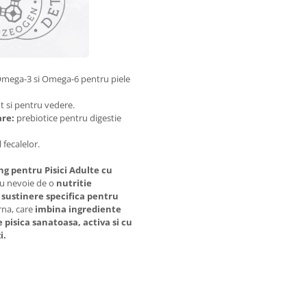
Omega-3 si Omega-6 pentru piele
t si pentru vedere.
are:
prebiotice pentru digestie
 fecalelor.
ng pentru Pisici Adulte cu
au nevoie de o
nutritie
 sustinere specifica pentru
rna, care
imbina ingrediente
pisica sanatoasa, activa si cu
i.