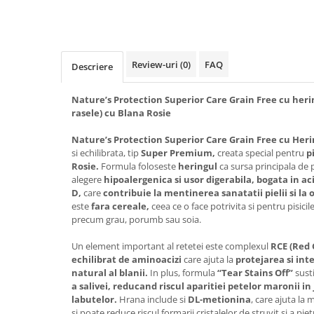
Review-uri
(0)
FAQ
Descriere
Nature’s Protection Superior Care Grain Free cu herin
rasele) cu Blana Rosie
Nature’s Protection Superior Care Grain Free cu Her
si echilibrata, tip
Super Premium,
creata special pentru
pi
Rosie.
Formula foloseste
heringul
ca sursa principala de 
alegere
hipoalergenica si usor digerabila, bogata in ac
D,
care
contribuie la mentinerea sanatatii pielii si la 
este
fara cereale,
ceea ce o face potrivita si pentru pisicile
precum grau, porumb sau soia.
Un element important al retetei este complexul
RCE (Red
echilibrat de aminoacizi
care ajuta la
protejarea si int
natural al blanii.
In plus, formula
“Tear Stains Off”
sust
a salivei, reducand riscul aparitiei petelor maronii in j
labutelor.
Hrana include si
DL-metionina
, care ajuta la
si poate reduce riscul formarii cristalelor de struvit si a piet