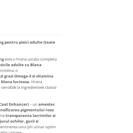
g pentru pisici adulte (toate
ing
este o hrana uscata completa
sicile adulte cu Blana
proteina, o
izi grasi Omega-3 si vitamina
o blana lucioasa.
Hrana
 sensibile la ingredientele clasice
 Coat Enhancer)
– un
amestec
ensificarea pigmentului rosu
ine
transparenta lacrimilor si
urul ochilor, gurii si
 mentinerea unui pH urinar optim
relor urinare.