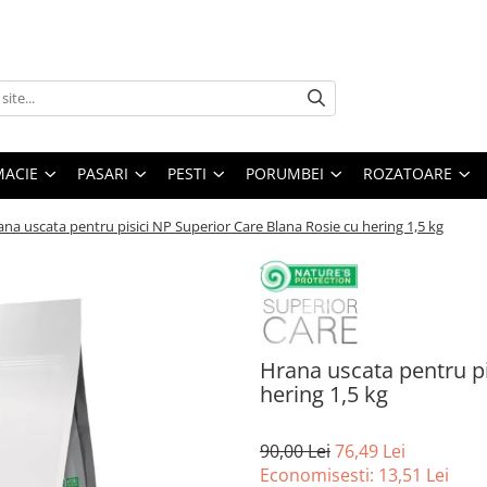
MACIE
PASARI
PESTI
PORUMBEI
ROZATOARE
na uscata pentru pisici NP Superior Care Blana Rosie cu hering 1,5 kg
Hrana uscata pentru pi
hering 1,5 kg
90,00 Lei
76,49 Lei
Economisesti:
13,51
Lei