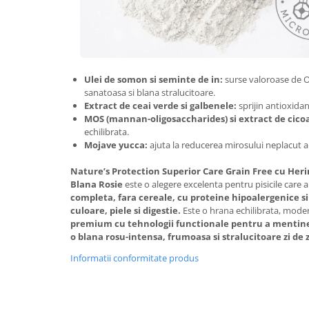
Ulei de somon si seminte de in:
surse valoroase de 
sanatoasa si blana stralucitoare.
Extract de ceai verde si galbenele:
sprijin antioxidan
MOS (mannan-oligosaccharides) si extract de cico
echilibrata.
Mojave yucca:
ajuta la reducerea mirosului neplacut al
Nature’s Protection Superior Care Grain Free cu Heri
Blana Rosie
este o alegere excelenta pentru pisicile care 
completa, fara cereale, cu proteine hipoalergenice si
culoare, piele si digestie.
Este o hrana echilibrata, mode
premium cu tehnologii functionale pentru a mentine 
o blana rosu-intensa, frumoasa si stralucitoare zi de z
Informatii conformitate produs