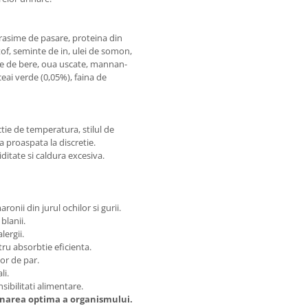
grasime de pasare, proteina din
of, seminte de in, ulei de somon,
die de bere, oua uscate, mannan-
eai verde (0,05%), faina de
ctie de temperatura, stilul de
pa proaspata la discretie.
ditate si caldura excesiva.
onii din jurul ochilor si gurii.
blanii.
lergii.
ru absorbtie eficienta.
or de par.
li.
sibilitati alimentare.
ionarea optima a organismului.