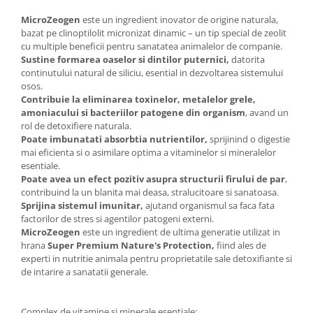
MicroZeogen
este un ingredient inovator de origine naturala,
bazat pe clinoptilolit micronizat dinamic – un tip special de zeolit
cu multiple beneficii pentru sanatatea animalelor de companie.
Sustine formarea oaselor si dintilor puternici,
datorita
continutului natural de siliciu, esential in dezvoltarea sistemului
osos.
Contribuie la eliminarea toxinelor, metalelor grele,
amoniacului si bacteriilor patogene din organism
, avand un
rol de detoxifiere naturala.
Poate imbunatati absorbtia nutrientilor,
sprijinind o digestie
mai eficienta si o asimilare optima a vitaminelor si mineralelor
esentiale.
Poate avea un efect pozitiv asupra structurii firului de par
,
contribuind la un blanita mai deasa, stralucitoare si sanatoasa.
Sprijina sistemul imunitar,
ajutand organismul sa faca fata
factorilor de stres si agentilor patogeni externi.
MicroZeogen
este un ingredient de ultima generatie utilizat in
hrana
Super Premium Nature's Protection,
fiind ales de
experti in nutritie animala pentru proprietatile sale detoxifiante si
de intarire a sanatatii generale.
Complex de vitamine si minerale esentiale: