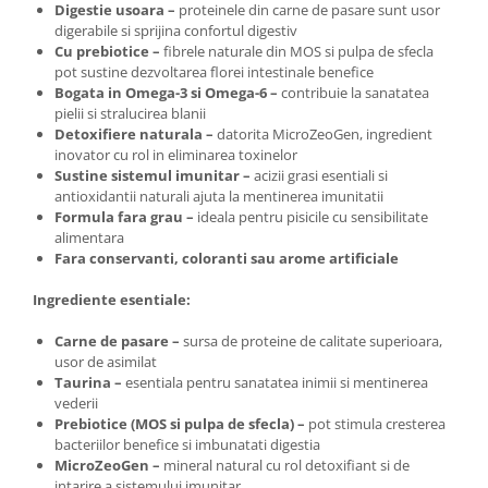
Digestie usoara –
proteinele din carne de pasare sunt usor
digerabile si sprijina confortul digestiv
Cu prebiotice –
fibrele naturale din MOS si pulpa de sfecla
pot sustine dezvoltarea florei intestinale benefice
Bogata in Omega-3 si Omega-6 –
contribuie la sanatatea
pielii si stralucirea blanii
Detoxifiere naturala –
datorita MicroZeoGen, ingredient
inovator cu rol in eliminarea toxinelor
Sustine sistemul imunitar –
acizii grasi esentiali si
antioxidantii naturali ajuta la mentinerea imunitatii
Formula fara grau –
ideala pentru pisicile cu sensibilitate
alimentara
Fara conservanti, coloranti sau arome artificiale
Ingrediente esentiale:
Carne de pasare –
sursa de proteine de calitate superioara,
usor de asimilat
Taurina –
esentiala pentru sanatatea inimii si mentinerea
vederii
Prebiotice (MOS si pulpa de sfecla) –
pot stimula cresterea
bacteriilor benefice si imbunatati digestia
MicroZeoGen –
mineral natural cu rol detoxifiant si de
intarire a sistemului imunitar