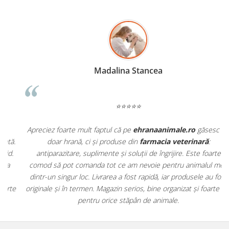
Madalina Stancea
⭐⭐⭐⭐⭐
Apreciez foarte mult faptul că pe
ehranaanimale.ro
găsesc nu
.
doar hrană, ci și produse din
farmacia veterinară
:
antiparazitare, suplimente și soluții de îngrijire. Este foarte
comod să pot comanda tot ce am nevoie pentru animalul meu
m
dintr-un singur loc. Livrarea a fost rapidă, iar produsele au fost
e
originale și în termen. Magazin serios, bine organizat și foarte util
t
pentru orice stăpân de animale.