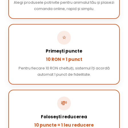
Alegi produsele potrivite pentru animalul tău și plasezi
comanda online, rapid și simplu.
⭐
Primești puncte
10 RON = 1 punct
Pentru fiecare 10 RON cheltuiți, sistemul îți acordă
automat 1 punct de fidelitate.
💸
Folosești reducerea
10 puncte = 1 leu reducere