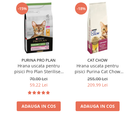
-15%
-18%
PURINA PRO PLAN
CAT CHOW
Hrana uscata pentru
Hrana uscata pentru
pisici Pro Plan Sterilised
pisici Purina Cat Chow
pi
cu pui 1,5 kg
Urinary cu pui 15 kg
S
70,00 Lei
255,00 Lei
59,22 Lei
209,99 Lei
ADAUGA IN COS
ADAUGA IN COS