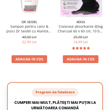
DR. SEIDEL
4DOG
Sampon pentru caini &
Covorase absorbante 4Dog
pisici Dr Seidel cu Alantoina
Charcoal 60 x 60 cm, 10 buc
220 ml
/ pachet
40,00 Lei
25,00 Lei
22,99 Lei
14,99 Lei
ADAUGA IN COS
ADAUGA IN COS
Program de fidelizare
CUMPERI MAI MULT, PLĂTEȘTI MAI PUȚIN LA
URMĂTOAREA COMANDĂ