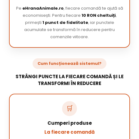
Pe
eHranaAnimale.ro
, fiecare comandă te ajută să
economisești. Pentru fiecare
10 RON cheltuiți
,
primești
1 punct de fidelitate
, iar punctele
acumulate se transformă în reducere pentru
comenzile viitoare.
Cum funcționează sistemul?
STRÂNGI PUNCTE LA FIECARE COMANDĂ ȘI LE
TRANSFORMI ÎN REDUCERE
🛒
Cumperi produse
La fiecare comandă