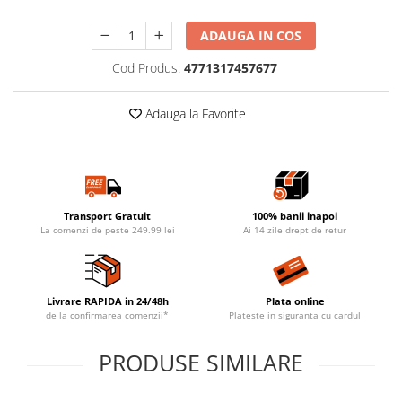
ADAUGA IN COS
Cod Produs:
4771317457677
Adauga la Favorite
Transport Gratuit
100% banii inapoi
La comenzi de peste 249.99 lei
Ai 14 zile drept de retur
Livrare RAPIDA in 24/48h
Plata online
de la confirmarea comenzii*
Plateste in siguranta cu cardul
PRODUSE SIMILARE