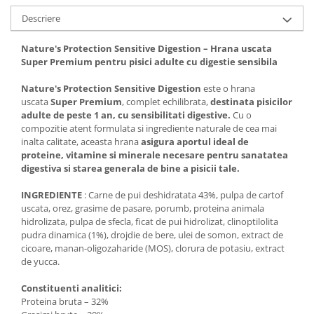
Descriere
Nature's Protection Sensitive Digestion – Hrana uscata
Super Premium pentru pisici adulte cu digestie sensibila
Nature's Protection Sensitive Digestion
este o hrana
uscata
Super Premium
, complet echilibrata,
destinata pisicilor
adulte de peste 1 an, cu sensibilitati digestive.
Cu o
compozitie atent formulata si ingrediente naturale de cea mai
inalta calitate, aceasta hrana
asigura aportul ideal de
proteine, vitamine si minerale necesare pentru sanatatea
digestiva si starea generala de bine a pisicii tale.
INGREDIENTE
: Carne de pui deshidratata 43%, pulpa de cartof
uscata, orez, grasime de pasare, porumb, proteina animala
hidrolizata, pulpa de sfecla, ficat de pui hidrolizat, clinoptilolita
pudra dinamica (1%), drojdie de bere, ulei de somon, extract de
cicoare, manan-oligozaharide (MOS), clorura de potasiu, extract
de yucca.
Constituenti analitici:
Proteina bruta – 32%