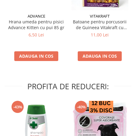
ADVANCE
VITAKRAFT
Hrana umeda pentru pisici
Batoane pentru porcusorii
Advance Kitten cu pui 85 gr
de Guineea Vitakraft cu
struguri & nuci 2 buc
6,50 Lei
11,00 Lei
ADAUGA IN COS
ADAUGA IN COS
PROFITA DE REDUCERI:
-43%
-40%