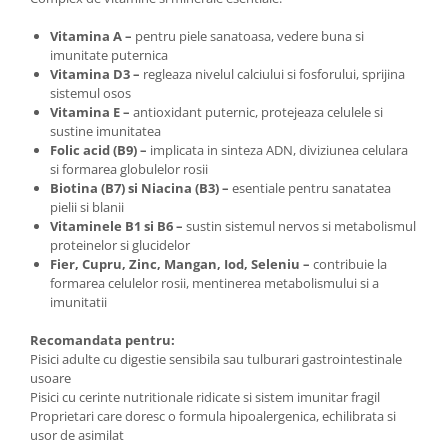
Vitamina A –
pentru piele sanatoasa, vedere buna si
imunitate puternica
Vitamina D3 –
regleaza nivelul calciului si fosforului, sprijina
sistemul osos
Vitamina E –
antioxidant puternic, protejeaza celulele si
sustine imunitatea
Folic acid (B9) –
implicata in sinteza ADN, diviziunea celulara
si formarea globulelor rosii
Biotina (B7) si Niacina (B3) –
esentiale pentru sanatatea
pielii si blanii
Vitaminele B1 si B6 –
sustin sistemul nervos si metabolismul
proteinelor si glucidelor
Fier, Cupru, Zinc, Mangan, Iod, Seleniu –
contribuie la
formarea celulelor rosii, mentinerea metabolismului si a
imunitatii
Recomandata pentru:
Pisici adulte cu digestie sensibila sau tulburari gastrointestinale
usoare
Pisici cu cerinte nutritionale ridicate si sistem imunitar fragil
Proprietari care doresc o formula hipoalergenica, echilibrata si
usor de asimilat