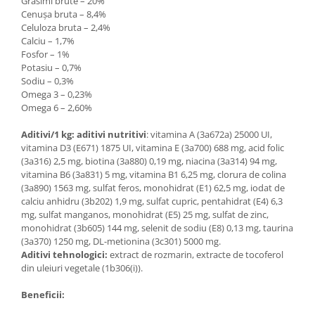
Grasimi brute – 20%
Cenuşa bruta – 8,4%
Celuloza bruta – 2,4%
Calciu – 1,7%
Fosfor – 1%
Potasiu – 0,7%
Sodiu – 0,3%
Omega 3 – 0,23%
Omega 6 – 2,60%
Aditivi/1 kg: aditivi nutritivi
: vitamina A (3a672a) 25000 UI,
vitamina D3 (E671) 1875 UI, vitamina E (3a700) 688 mg, acid folic
(3a316) 2,5 mg, biotina (3a880) 0,19 mg, niacina (3a314) 94 mg,
vitamina B6 (3a831) 5 mg, vitamina B1 6,25 mg, clorura de colina
(3a890) 1563 mg, sulfat feros, monohidrat (E1) 62,5 mg, iodat de
calciu anhidru (3b202) 1,9 mg, sulfat cupric, pentahidrat (E4) 6,3
mg, sulfat manganos, monohidrat (E5) 25 mg, sulfat de zinc,
monohidrat (3b605) 144 mg, selenit de sodiu (E8) 0,13 mg, taurina
(3a370) 1250 mg, DL-metionina (3c301) 5000 mg.
Aditivi tehnologici:
extract de rozmarin, extracte de tocoferol
din uleiuri vegetale (1b306(i)).
Beneficii: