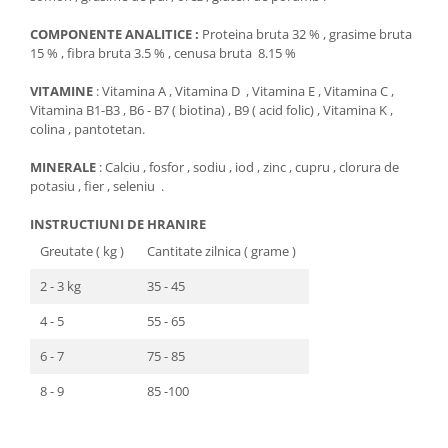
COMPONENTE ANALITICE :
Proteina bruta 32 % , grasime bruta
15 % , fibra bruta 3.5 % , cenusa bruta 8.15 %
VITAMINE
: Vitamina A , Vitamina D , Vitamina E , Vitamina C ,
Vitamina B1-B3 , B6 - B7 ( biotina) , B9 ( acid folic) , Vitamina K ,
colina , pantotetan.
MINERALE
: Calciu , fosfor , sodiu , iod , zinc , cupru , clorura de
potasiu , fier , seleniu .
INSTRUCTIUNI DE HRANIRE
Greutate ( kg )
Cantitate zilnica ( grame )
2 - 3 kg
35 - 45
4 - 5
55 - 65
6 - 7
75 - 85
8 - 9
85 -100