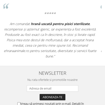
⭐⭐⭐⭐⭐
Apreciez foarte mult faptul că pe
ehranaanimale.ro
găsesc nu
.
doar hrană, ci și produse din
farmacia veterinară
:
.
antiparazitare, suplimente și soluții de îngrijire. Este foarte
comod să pot comanda tot ce am nevoie pentru animalul meu
dintr-un singur loc. Livrarea a fost rapidă, iar produsele au fost
te
originale și în termen. Magazin serios, bine organizat și foarte util
pentru orice stăpân de animale.
NEWSLETTER
Nu rata ofertele si promotiile noastre
Vreau să primesc noutati prin e-mail. Detalii în