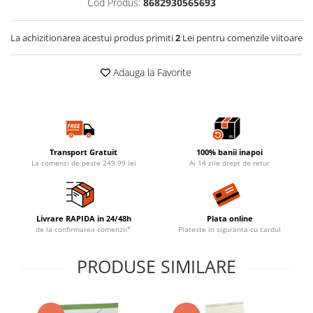
Cod Produs:
8682930565693
La achizitionarea acestui produs primiti
2
Lei pentru comenzile viitoare
Adauga la Favorite
Transport Gratuit
100% banii inapoi
La comenzi de peste 249.99 lei
Ai 14 zile drept de retur
Livrare RAPIDA in 24/48h
Plata online
de la confirmarea comenzii*
Plateste in siguranta cu cardul
PRODUSE SIMILARE