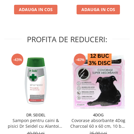
ADAUGA IN COS
ADAUGA IN COS
PROFITA DE REDUCERI:
-43%
-40%
DR. SEIDEL
4DOG
Sampon pentru caini &
Covorase absorbante 4Dog
pisici Dr Seidel cu Alantoina
Charcoal 60 x 60 cm, 10 buc
220 ml
/ pachet
40,00 Lei
25,00 Lei