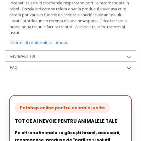
Incepeti sa serviti crochetele respectand portiile recomandate in
tabel . Dozele indicate se refera doar la produsul uscat asa cum
este si pot varia in functie de cerintele specifice ale animalului .
Lasati intotdeauna o rezerva de apa proaspata . Orice trecere la
hrana noua trebuie facuta treptat . A se pastra la loc racoros si
uscat.
Informatii conformitate produs
Review-uri
(0)
FAQ
Petshop online pentru animale iubite
TOT CE AI NEVOIE PENTRU ANIMALELE TALE
Pe eHranaAnimale.ro găsești hrană, accesorii,
recompense, produse de îngrijire și soluții