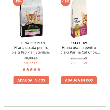
-15%
-18%
PURINA PRO PLAN
CAT CHOW
Hrana uscata pentru
Hrana uscata pentru
pisici Pro Plan Sterilised
pisici Purina Cat Chow
pi
cu pui 1,5 kg
Urinary cu pui 15 kg
S
70,00 Lei
255,00 Lei
59,22 Lei
209,99 Lei
ADAUGA IN COS
ADAUGA IN COS