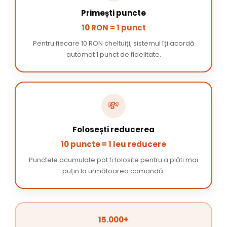
Primești puncte
10 RON = 1 punct
Pentru fiecare 10 RON cheltuiți, sistemul îți acordă
automat 1 punct de fidelitate.
💸
Folosești reducerea
10 puncte = 1 leu reducere
Punctele acumulate pot fi folosite pentru a plăti mai
puțin la următoarea comandă.
15.000+