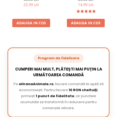
22,99 Lei
14,99 Lei
ADAUGA IN COS
ADAUGA IN COS
Program de fidelizare
CUMPERI MAI MULT, PLĂTEȘTI MAI PUȚIN LA
URMĂTOAREA COMANDĂ
Pe
eHranaAnimale.ro
, fiecare comandă te ajută să
economisești. Pentru fiecare
10 RON cheltuiți
,
primești
1 punct de fidelitate
, iar punctele
acumulate se transformă în reducere pentru
comenzile viitoare.