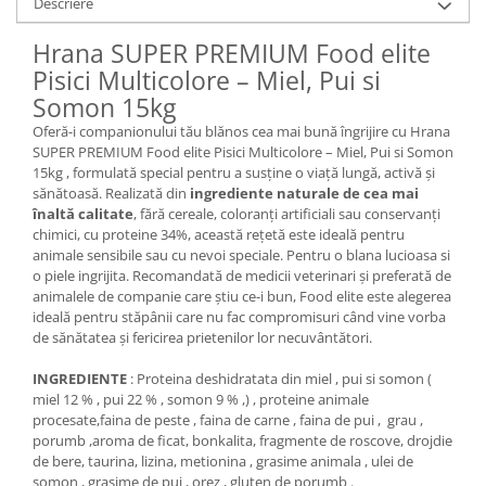
Descriere
Hrana SUPER PREMIUM Food elite
Pisici Multicolore – Miel, Pui si
Somon 15kg
Oferă-i companionului tău blănos cea mai bună îngrijire cu Hrana
SUPER PREMIUM Food elite Pisici Multicolore – Miel, Pui si Somon
15kg , formulată special pentru a susține o viață lungă, activă și
sănătoasă. Realizată din
ingrediente naturale de cea mai
înaltă calitate
, fără cereale, coloranți artificiali sau conservanți
chimici, cu proteine 34%, această rețetă este ideală pentru
animale sensibile sau cu nevoi speciale. Pentru o blana lucioasa si
o piele ingrijita. Recomandată de medicii veterinari și preferată de
animalele de companie care știu ce-i bun, Food elite este alegerea
ideală pentru stăpânii care nu fac compromisuri când vine vorba
de sănătatea și fericirea prietenilor lor necuvântători.
INGREDIENTE
: Proteina deshidratata din miel , pui si somon (
miel 12 % , pui 22 % , somon 9 % ,) , proteine animale
procesate,faina de peste , faina de carne , faina de pui , grau ,
porumb ,aroma de ficat, bonkalita, fragmente de roscove, drojdie
de bere, taurina, lizina, metionina , grasime animala , ulei de
somon , grasime de pui , orez , gluten de porumb .