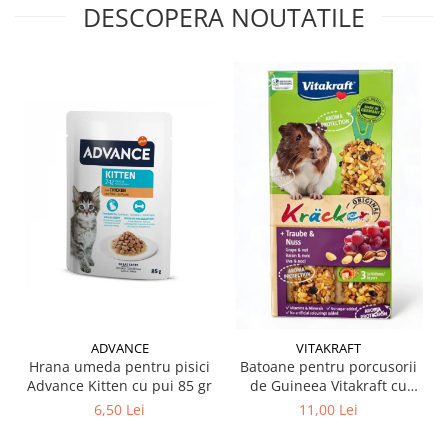
DESCOPERA NOUTATILE
ADVANCE
VITAKRAFT
Hrana umeda pentru pisici
Batoane pentru porcusorii
Advance Kitten cu pui 85 gr
de Guineea Vitakraft cu
struguri & nuci 2 buc
6,50 Lei
11,00 Lei