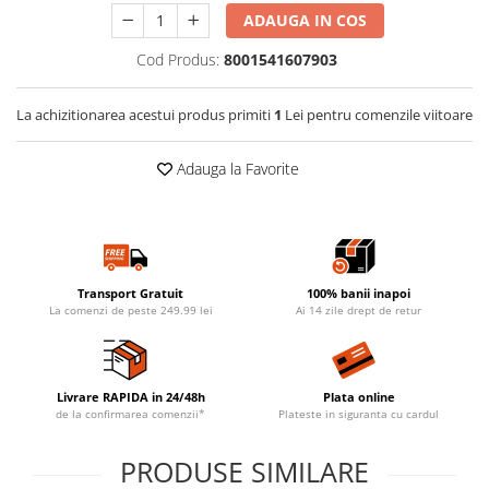
ADAUGA IN COS
Cod Produs:
8001541607903
La achizitionarea acestui produs primiti
1
Lei pentru comenzile viitoare
Adauga la Favorite
Transport Gratuit
100% banii inapoi
La comenzi de peste 249.99 lei
Ai 14 zile drept de retur
Livrare RAPIDA in 24/48h
Plata online
de la confirmarea comenzii*
Plateste in siguranta cu cardul
PRODUSE SIMILARE