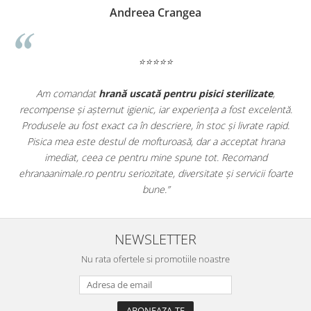
Madalina Stancea
⭐⭐⭐⭐⭐
Apreciez foarte mult faptul că pe
ehranaanimale.ro
găsesc nu
ntă.
doar hrană, ci și produse din
farmacia veterinară
:
pid.
antiparazitare, suplimente și soluții de îngrijire. Este foarte
na
comod să pot comanda tot ce am nevoie pentru animalul meu
dintr-un singur loc. Livrarea a fost rapidă, iar produsele au fost
arte
originale și în termen. Magazin serios, bine organizat și foarte util
pentru orice stăpân de animale.
NEWSLETTER
Nu rata ofertele si promotiile noastre