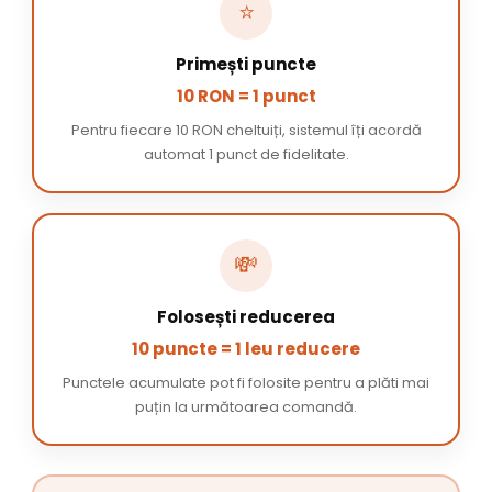
⭐
Primești puncte
10 RON = 1 punct
Pentru fiecare 10 RON cheltuiți, sistemul îți acordă
automat 1 punct de fidelitate.
💸
Folosești reducerea
10 puncte = 1 leu reducere
Punctele acumulate pot fi folosite pentru a plăti mai
puțin la următoarea comandă.