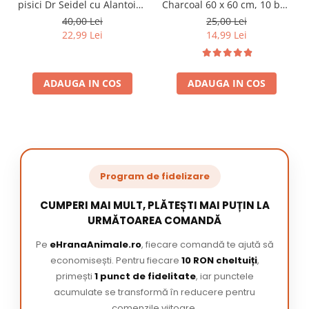
pisici Dr Seidel cu Alantoina
Charcoal 60 x 60 cm, 10 buc
220 ml
/ pachet
40,00 Lei
25,00 Lei
22,99 Lei
14,99 Lei
ADAUGA IN COS
ADAUGA IN COS
Program de fidelizare
CUMPERI MAI MULT, PLĂTEȘTI MAI PUȚIN LA
URMĂTOAREA COMANDĂ
Pe
eHranaAnimale.ro
, fiecare comandă te ajută să
economisești. Pentru fiecare
10 RON cheltuiți
,
primești
1 punct de fidelitate
, iar punctele
acumulate se transformă în reducere pentru
comenzile viitoare.