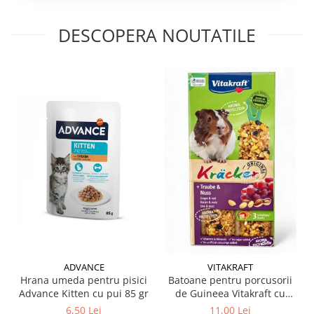
DESCOPERA NOUTATILE
ADVANCE
VITAKRAFT
Hrana umeda pentru pisici
Batoane pentru porcusorii
Advance Kitten cu pui 85 gr
de Guineea Vitakraft cu
struguri & nuci 2 buc
6,50 Lei
11,00 Lei