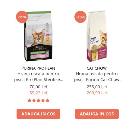
-15%
-18%
PURINA PRO PLAN
CAT CHOW
Hrana uscata pentru
Hrana uscata pentru
pisici Pro Plan Sterilised
pisici Purina Cat Chow
pi
cu pui 1,5 kg
Urinary cu pui 15 kg
S
70,00 Lei
255,00 Lei
59,22 Lei
209,99 Lei
ADAUGA IN COS
ADAUGA IN COS