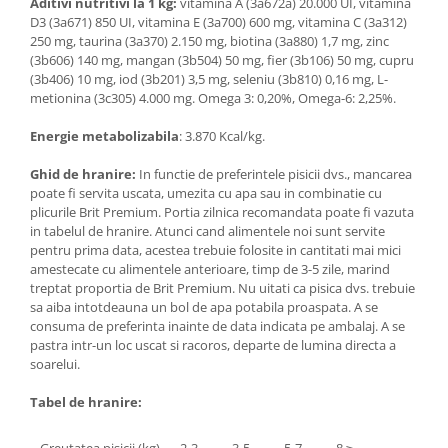
Aditivi nutritivi la 1 kg:
vitamina A (3a672a) 20.000 UI, vitamina
D3 (3a671) 850 UI, vitamina E (3a700) 600 mg, vitamina C (3a312)
250 mg, taurina (3a370) 2.150 mg, biotina (3a880) 1,7 mg, zinc
(3b606) 140 mg, mangan (3b504) 50 mg, fier (3b106) 50 mg, cupru
(3b406) 10 mg, iod (3b201) 3,5 mg, seleniu (3b810) 0,16 mg, L-
metionina (3c305) 4.000 mg. Omega 3: 0,20%, Omega-6: 2,25%.
Energie metabolizabila
: 3.870 Kcal/kg.
Ghid de hranire:
In functie de preferintele pisicii dvs., mancarea
poate fi servita uscata, umezita cu apa sau in combinatie cu
plicurile Brit Premium. Portia zilnica recomandata poate fi vazuta
in tabelul de hranire. Atunci cand alimentele noi sunt servite
pentru prima data, acestea trebuie folosite in cantitati mai mici
amestecate cu alimentele anterioare, timp de 3-5 zile, marind
treptat proportia de Brit Premium. Nu uitati ca pisica dvs. trebuie
sa aiba intotdeauna un bol de apa potabila proaspata. A se
consuma de preferinta inainte de data indicata pe ambalaj. A se
pastra intr-un loc uscat si racoros, departe de lumina directa a
soarelui.
Tabel de hranire:
Greutatea pisicii (kg)
2-3
3-5
5-7
8 ≥