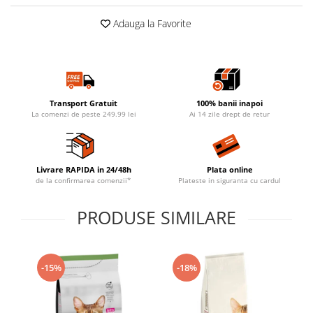
Adauga la Favorite
Transport Gratuit
100% banii inapoi
La comenzi de peste 249.99 lei
Ai 14 zile drept de retur
Livrare RAPIDA in 24/48h
Plata online
de la confirmarea comenzii*
Plateste in siguranta cu cardul
PRODUSE SIMILARE
-15%
-18%