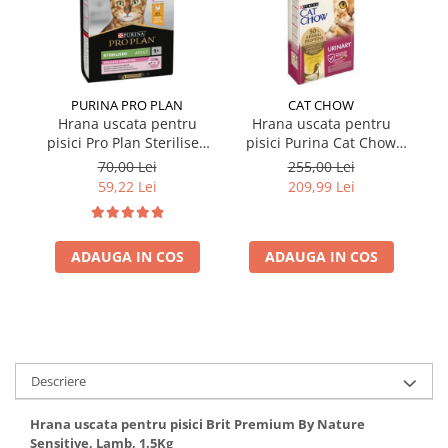
PURINA PRO PLAN
CAT CHOW
Hrana uscata pentru
Hrana uscata pentru
pisici Pro Plan Sterilised
pisici Purina Cat Chow
pi
cu pui 1,5 kg
Urinary cu pui 15 kg
S
70,00 Lei
255,00 Lei
59,22 Lei
209,99 Lei
ADAUGA IN COS
ADAUGA IN COS
Descriere
Hrana uscata pentru pisici Brit Premium By Nature
Sensitive, Lamb, 1.5Kg