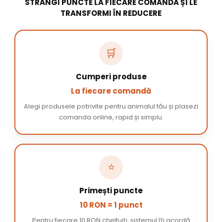
STRÂNGI PUNCTE LA FIECARE COMANDĂ ȘI LE
TRANSFORMI ÎN REDUCERE
🛒
Cumperi produse
La fiecare comandă
Alegi produsele potrivite pentru animalul tău și plasezi
comanda online, rapid și simplu.
⭐
Primești puncte
10 RON = 1 punct
Pentru fiecare 10 RON cheltuiți, sistemul îți acordă