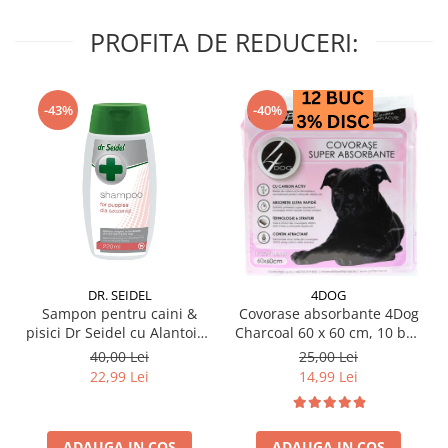
PROFITA DE REDUCERI:
-43%
-40%
DR. SEIDEL
4DOG
Sampon pentru caini &
Covorase absorbante 4Dog
pisici Dr Seidel cu Alantoina
Charcoal 60 x 60 cm, 10 buc
220 ml
/ pachet
40,00 Lei
25,00 Lei
22,99 Lei
14,99 Lei
ADAUGA IN COS
ADAUGA IN COS