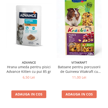
ADVANCE
VITAKRAFT
Hrana umeda pentru pisici
Batoane pentru porcusorii
Advance Kitten cu pui 85 gr
de Guineea Vitakraft cu
struguri & nuci 2 buc
6,50 Lei
11,00 Lei
ADAUGA IN COS
ADAUGA IN COS