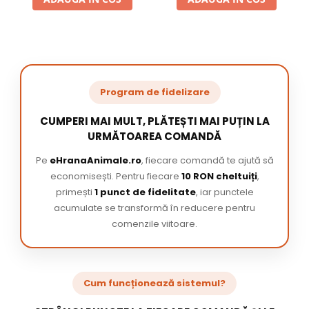
Program de fidelizare
CUMPERI MAI MULT, PLĂTEȘTI MAI PUȚIN LA
URMĂTOAREA COMANDĂ
Pe
eHranaAnimale.ro
, fiecare comandă te ajută să
economisești. Pentru fiecare
10 RON cheltuiți
,
primești
1 punct de fidelitate
, iar punctele
acumulate se transformă în reducere pentru
comenzile viitoare.
Cum funcționează sistemul?