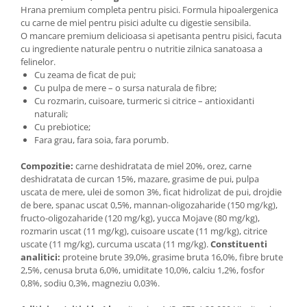
Hrana premium completa pentru pisici. Formula hipoalergenica
cu carne de miel pentru pisici adulte cu digestie sensibila.
O mancare premium delicioasa si apetisanta pentru pisici, facuta
cu ingrediente naturale pentru o nutritie zilnica sanatoasa a
felinelor.
Cu zeama de ficat de pui;
Cu pulpa de mere – o sursa naturala de fibre;
Cu rozmarin, cuisoare, turmeric si citrice – antioxidanti
naturali;
Cu prebiotice;
Fara grau, fara soia, fara porumb.
Compozitie:
carne deshidratata de miel 20%, orez, carne
deshidratata de curcan 15%, mazare, grasime de pui, pulpa
uscata de mere, ulei de somon 3%, ficat hidrolizat de pui, drojdie
de bere, spanac uscat 0,5%, mannan-oligozaharide (150 mg/kg),
fructo-oligozaharide (120 mg/kg), yucca Mojave (80 mg/kg),
rozmarin uscat (11 mg/kg), cuisoare uscate (11 mg/kg), citrice
uscate (11 mg/kg), curcuma uscata (11 mg/kg).
Constituenti
analitici:
proteine brute 39,0%, grasime bruta 16,0%, fibre brute
2,5%, cenusa bruta 6,0%, umiditate 10,0%, calciu 1,2%, fosfor
0,8%, sodiu 0,3%, magneziu 0,03%.