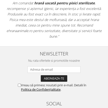
Apreciez foarte mult faptul că pe
ehranaanimale.ro
găsesc nu
ntă.
doar hrană, ci și produse din
farmacia veterinară
:
id.
antiparazitare, suplimente și soluții de îngrijire. Este foarte
na
comod să pot comanda tot ce am nevoie pentru animalul meu
dintr-un singur loc. Livrarea a fost rapidă, iar produsele au fost
arte
originale și în termen. Magazin serios, bine organizat și foarte util
pentru orice stăpân de animale.
NEWSLETTER
Nu rata ofertele si promotiile noastre
Vreau să primesc noutati prin e-mail. Detalii în
Politica de Confidențialitate
.
SOCIAL