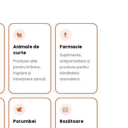
🐔
💊
Animale de
Farmacie
curte
Suplimente,
Produse utile
antiparazitare și
pentru hrănire,
produse pentru
îngrijire și
sănătatea
întreținere zilnică.
animalelor.
🕊️
🐹
Porumbei
Rozătoare