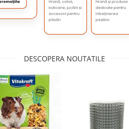
romoțiile
Hrană, colivii,
Hrană și produse
batoane, jucării și
dedicate pentru
accesorii pentru
întreținerea
păsări.
peștilor.
DESCOPERA NOUTATILE