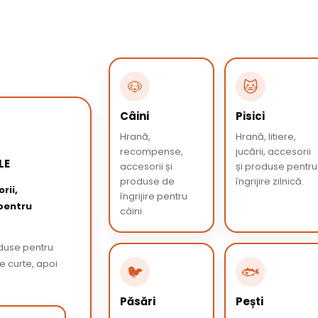
🐶
🐱
Câini
Pisici
Hrană,
Hrană, litiere,
recompense,
jucării, accesorii
LE
accesorii și
și produse pentru
produse de
îngrijire zilnică.
rii,
îngrijire pentru
 pentru
câini.
oduse pentru
de curte, apoi
🐦
🐟
Păsări
Pești