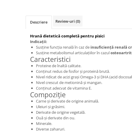
Review-uri
(0)
Descriere
Hrană dietetică completă pentru pisici
Indicații:
Susține funcția renală în caz de
insuficiență renală 
Susține metabolismul articulațiilor în cazul
osteoartrit
Caracteristici
Proteine de înaltă calitate.
Conținut redus de fosfor și proteină brută.
Nivel ridicat de acizi grași Omega-3 și DHA (acid docos
Nivel crescut de metionină și mangan.
Conținut adecvat de vitamina E.
Compoziție
Carne și derivate de origine animală.
Uleiuri și grăsimi.
Derivate de origine vegetală.
Ouă și derivate din ou.
Minerale.
Diverse zaharuri.