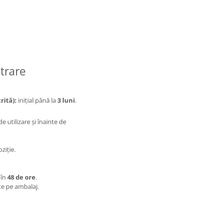
trare
rită):
inițial până la
3 luni
.
 utilizare și înainte de
ziție.
 în
48 de ore
.
ate pe ambalaj.