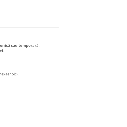
cronică sau temporară
.
ei
.
ahexaenoic).