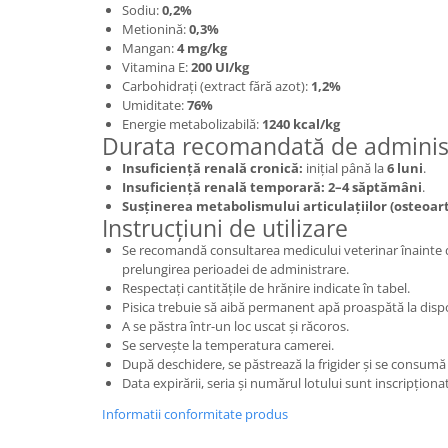
Sodiu:
0,2%
Metionină:
0,3%
Mangan:
4 mg/kg
Vitamina E:
200 UI/kg
Carbohidrați (extract fără azot):
1,2%
Umiditate:
76%
Energie metabolizabilă:
1240 kcal/kg
Durata recomandată de adminis
Insuficiență renală cronică:
inițial până la
6 luni
.
Insuficiență renală temporară:
2–4 săptămâni
.
Susținerea metabolismului articulațiilor (osteoart
Instrucțiuni de utilizare
Se recomandă consultarea medicului veterinar înainte de
prelungirea perioadei de administrare.
Respectați cantitățile de hrănire indicate în tabel.
Pisica trebuie să aibă permanent apă proaspătă la dispo
A se păstra într-un loc uscat și răcoros.
Se servește la temperatura camerei.
După deschidere, se păstrează la frigider și se consumă
Data expirării, seria și numărul lotului sunt inscripțion
Informatii conformitate produs