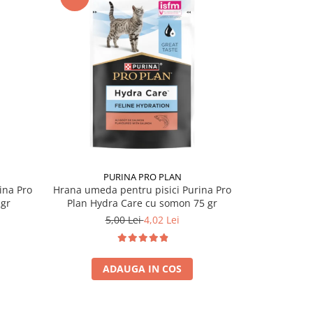
-14%
PURINA PRO PLAN
ina Pro
Hrana umeda pentru pisici Purina Pro
Hrana dieteti
 gr
Plan Hydra Care cu somon 75 gr
Ve
5,00 Lei
4,02 Lei
10
ADAUGA IN COS
A