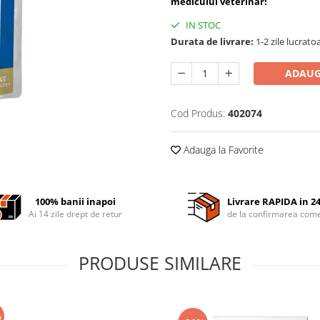
medicului veterinar!
IN STOC
Durata de livrare:
1-2 zile lucrato
ADAUG
Cod Produs:
402074
Adauga la Favorite
100% banii inapoi
Livrare RAPIDA in 2
Ai 14 zile drept de retur
de la confirmarea come
PRODUSE SIMILARE
%