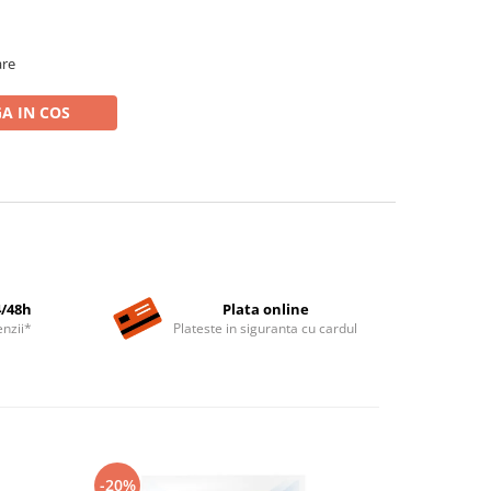
are
A IN COS
4/48h
Plata online
nzii*
Plateste in siguranta cu cardul
-20%