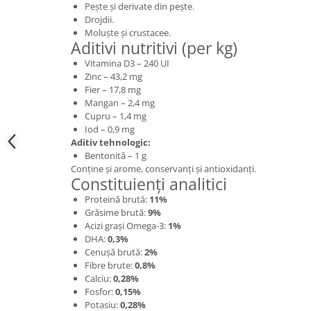
Pește și derivate din pește.
Drojdii.
Moluște și crustacee.
Aditivi nutritivi (per kg)
Vitamina D3 – 240 UI
Zinc – 43,2 mg
Fier – 17,8 mg
Mangan – 2,4 mg
Cupru – 1,4 mg
Iod – 0,9 mg
Aditiv tehnologic:
Bentonită – 1 g
Conține și arome, conservanți și antioxidanți.
Constituienți analitici
Proteină brută:
11%
Grăsime brută:
9%
Acizi grași Omega-3:
1%
DHA:
0,3%
Cenușă brută:
2%
Fibre brute:
0,8%
Calciu:
0,28%
Fosfor:
0,15%
Potasiu:
0,28%