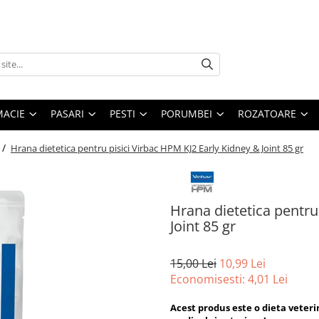
MACIE
PASARI
PESTI
PORUMBEI
ROZATOARE
 /
Hrana dietetica pentru pisici Virbac HPM KJ2 Early Kidney & Joint 85 gr
Hrana dietetica pentru
Joint 85 gr
15,00 Lei
10,99 Lei
Economisesti:
4,01
Lei
Acest produs este o dieta veter