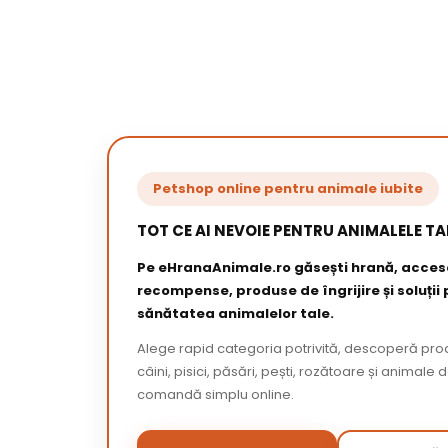
Petshop online pentru animale iubite
TOT CE AI NEVOIE PENTRU ANIMALELE TA
Pe eHranaAnimale.ro găsești hrană, acceso
recompense, produse de îngrijire și soluții
sănătatea animalelor tale.
Alege rapid categoria potrivită, descoperă pr
câini, pisici, păsări, pești, rozătoare și animale 
comandă simplu online.