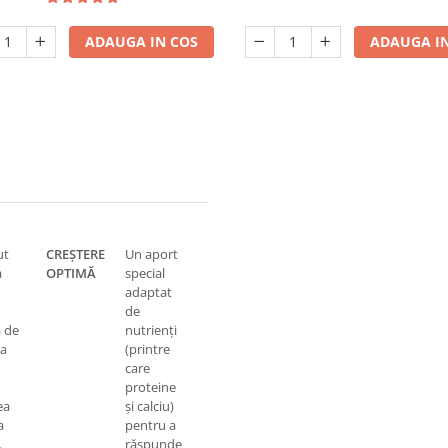
ADAUGA IN COS
ADAUGA IN
ut
CREȘTERE
Un aport
a
OPTIMĂ
special
adaptat
de
ă de
nutrienți
 a
(printre
care
proteine
ea
și calciu)
a
pentru a
.
răspunde