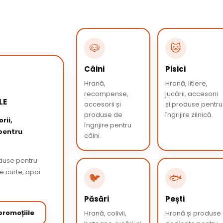
🐶
🐱
Câini
Pisici
Hrană,
Hrană, litiere,
recompense,
jucării, accesorii
LE
accesorii și
și produse pentru
produse de
îngrijire zilnică.
rii,
îngrijire pentru
 pentru
câini.
oduse pentru
de curte, apoi
🐦
🐟
Păsări
Pești
romoțiile
Hrană, colivii,
Hrană și produse