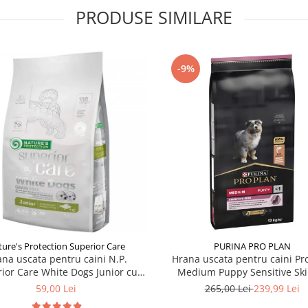
PRODUSE SIMILARE
-9%
ure's Protection Superior Care
PURINA PRO PLAN
na uscata pentru caini N.P.
Hrana uscata pentru caini Pr
ior Care White Dogs Junior cu
Medium Puppy Sensitive Ski
peste 1,5 kg
somon 12 kg
59,00 Lei
265,00 Lei
239,99 Lei