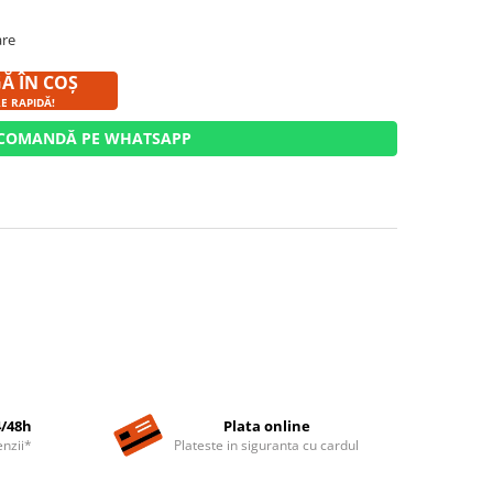
are
 ÎN COȘ
E RAPIDĂ!
COMANDĂ PE WHATSAPP
4/48h
Plata online
nzii*
Plateste in siguranta cu cardul