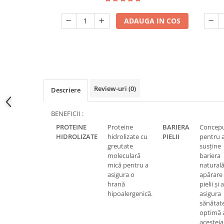
ADAUGA IN COS
Review-uri
(0)
Descriere
BENEFICII :
PROTEINE
Proteine
BARIERA
Concep
HIDROLIZATE
hidrolizate cu
PIELII
pentru 
greutate
susţine
moleculară
bariera
mică pentru a
natural
asigura o
apărare
hrană
pielii şi a
hipoalergenică.
asigura
sănătat
optimă 
acesteia