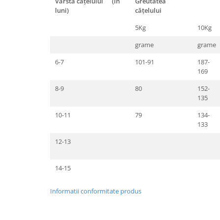
Vârsta cățelului (în
Greutatea
luni)
cățelului
5Kg
10Kg
grame
grame
6-7
101-91
187-
169
8-9
80
152-
135
10-11
79
134-
133
12-13
14-15
Informatii conformitate produs