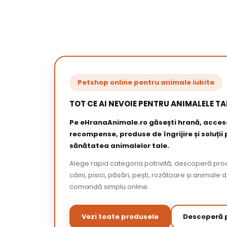
Petshop online pentru animale iubite
TOT CE AI NEVOIE PENTRU ANIMALELE TA
Pe eHranaAnimale.ro găsești hrană, acceso
recompense, produse de îngrijire și soluții
sănătatea animalelor tale.
Alege rapid categoria potrivită, descoperă pr
câini, pisici, păsări, pești, rozătoare și animale 
comandă simplu online.
Vezi toate produsele
Descoperă p