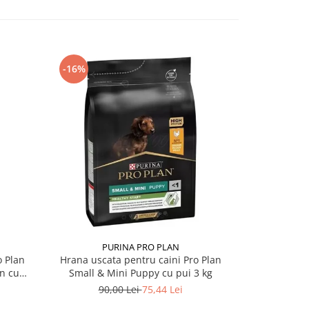
-16%
PURINA PRO PLAN
o Plan
Hrana uscata pentru caini Pro Plan
Hrana usca
n cu
Small & Mini Puppy cu pui 3 kg
Mothe
90,00 Lei
75,44 Lei