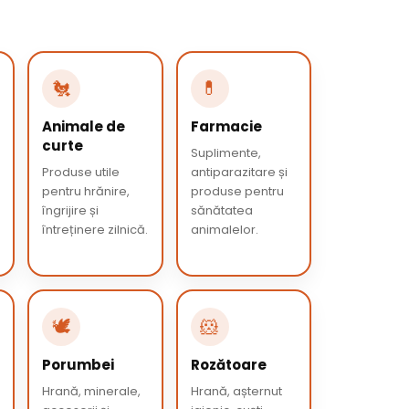
🐔
💊
Animale de
Farmacie
curte
Suplimente,
Produse utile
antiparazitare și
pentru hrănire,
produse pentru
îngrijire și
sănătatea
întreținere zilnică.
animalelor.
🕊️
🐹
Porumbei
Rozătoare
Hrană, minerale,
Hrană, așternut