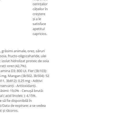
cerințelor
cățeilor în
creștere
și a le
satisface
apetitul
capricios.
, grăsimi animale, orez, săruri
 soia, fructo-oligozaharide, ulei
 izolat hidrolizat proteic de soia
raţi: orez (42,7%).
itamina D3: 800 UI, Fier (3b103):
15 mg, Mangan (3b502, 3b504): 52
11, 3b812): 0,25 mg - Aditivi
nservanţi - Antioxidanţi.
ăsimi: 19,0% - Cenuşă brută:
 ( acid linoleic ): 4,15%.
să fie disponibilă în
/Data de expirare: a se vedea
t şi răcoros.