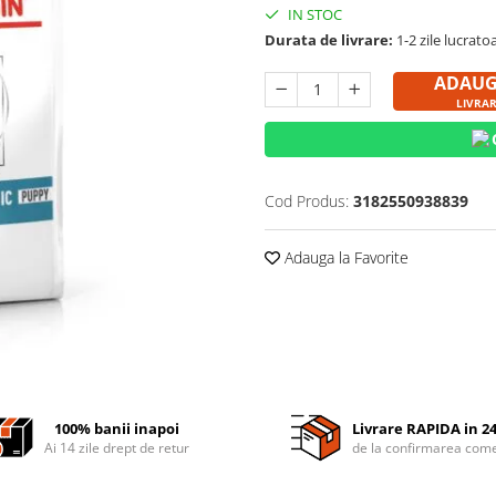
IN STOC
Durata de livrare:
1-2 zile lucrato
ADAUGĂ
LIVRAR
Cod Produs:
3182550938839
Adauga la Favorite
100% banii inapoi
Livrare RAPIDA in 2
Ai 14 zile drept de retur
de la confirmarea come