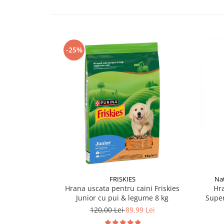
-25%
FRISKIES
Nat
Hrana uscata pentru caini Friskies
Hra
Junior cu pui & legume 8 kg
Super
120,00 Lei
89,99 Lei