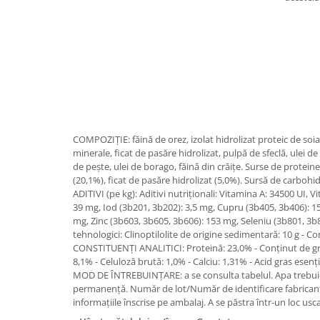
COMPOZIŢIE: făină de orez, izolat hidrolizat proteic de soia
minerale, ficat de pasăre hidrolizat, pulpă de sfeclă, ulei de
de peşte, ulei de borago, făină din crăiţe. Surse de proteine:
(20,1%), ficat de pasăre hidrolizat (5,0%). Sursă de carbohid
ADITIVI (pe kg): Aditivi nutriţionali: Vitamina A: 34500 UI, V
39 mg, Iod (3b201, 3b202): 3,5 mg, Cupru (3b405, 3b406): 
mg, Zinc (3b603, 3b605, 3b606): 153 mg, Seleniu (3b801, 3b8
tehnologici: Clinoptilolite de origine sedimentară: 10 g - Co
CONSTITUENŢI ANALITICI: Proteină: 23,0% - Conţinut de gr
8,1% - Celuloză brută: 1,0% - Calciu: 1,31% - Acid gras esenţial
MOD DE ÎNTREBUINŢARE: a se consulta tabelul. Apa trebuie 
permanenţă. Număr de lot/Număr de identificare fabricant
informaţiile înscrise pe ambalaj. A se păstra într-un loc usca