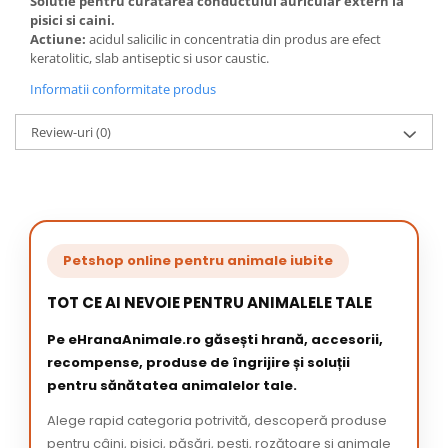
Solutie pentru curatarea conductului auricular extern la
pisici si caini.
Actiune:
acidul salicilic in concentratia din produs are efect
keratolitic, slab antiseptic si usor caustic.
Informatii conformitate produs
Review-uri
(0)
Petshop online pentru animale iubite
TOT CE AI NEVOIE PENTRU ANIMALELE TALE
Pe eHranaAnimale.ro găsești hrană, accesorii,
recompense, produse de îngrijire și soluții
pentru sănătatea animalelor tale.
Alege rapid categoria potrivită, descoperă produse
pentru câini, pisici, păsări, pești, rozătoare și animale