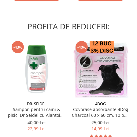
PROFITA DE REDUCERI:
-43%
-40%
DR. SEIDEL
4DOG
Sampon pentru caini &
Covorase absorbante 4Dog
pisici Dr Seidel cu Alantoina
Charcoal 60 x 60 cm, 10 buc
220 ml
/ pachet
40,00 Lei
25,00 Lei
22,99 Lei
14,99 Lei