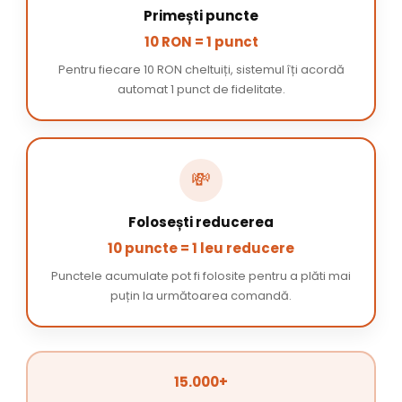
Primești puncte
10 RON = 1 punct
Pentru fiecare 10 RON cheltuiți, sistemul îți acordă
automat 1 punct de fidelitate.
💸
Folosești reducerea
10 puncte = 1 leu reducere
Punctele acumulate pot fi folosite pentru a plăti mai
puțin la următoarea comandă.
15.000+