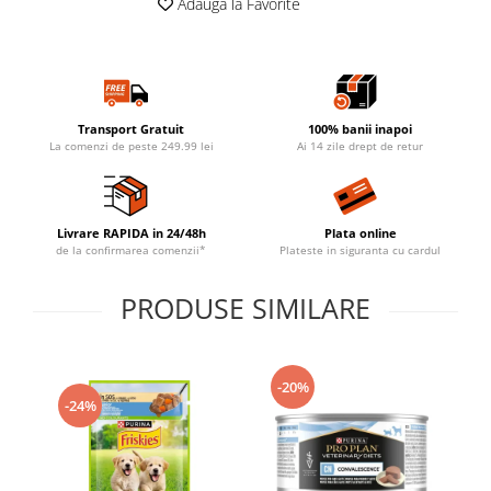
Adauga la Favorite
Transport Gratuit
100% banii inapoi
La comenzi de peste 249.99 lei
Ai 14 zile drept de retur
Livrare RAPIDA in 24/48h
Plata online
de la confirmarea comenzii*
Plateste in siguranta cu cardul
PRODUSE SIMILARE
-20%
-24%