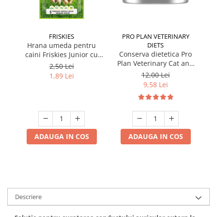
FRISKIES
PRO PLAN VETERINARY
Hrana umeda pentru
DIETS
Conserva dietetica Pro
caini Friskies Junior cu
cai
Plan Veterinary Cat and
pui & mazare 85 gr
2,50 Lei
Dog Convalescence 195
12,00 Lei
1,89 Lei
gr
9,58 Lei
ADAUGA IN COS
ADAUGA IN COS
Descriere