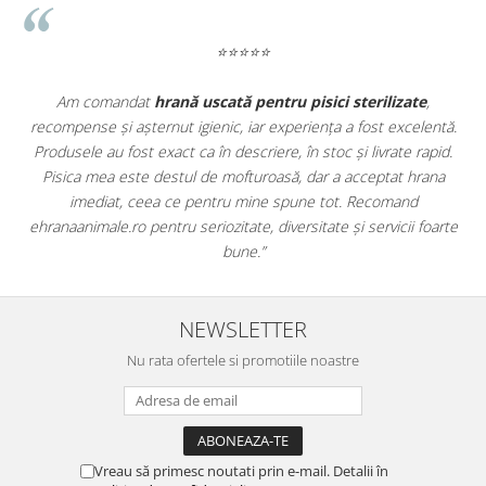
⭐⭐⭐⭐⭐
e
,
Apreciez foarte mult faptul că pe
ehranaanimale.ro
găsesc n
lentă.
doar hrană, ci și produse din
farmacia veterinară
:
rapid.
antiparazitare, suplimente și soluții de îngrijire. Este foarte
rana
comod să pot comanda tot ce am nevoie pentru animalul me
dintr-un singur loc. Livrarea a fost rapidă, iar produsele au fos
foarte
originale și în termen. Magazin serios, bine organizat și foarte ut
pentru orice stăpân de animale.
NEWSLETTER
Nu rata ofertele si promotiile noastre
Vreau să primesc noutati prin e-mail. Detalii în