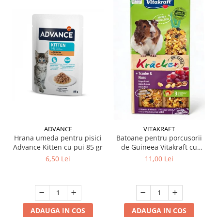
ADVANCE
VITAKRAFT
Hrana umeda pentru pisici
Batoane pentru porcusorii
Advance Kitten cu pui 85 gr
de Guineea Vitakraft cu
struguri & nuci 2 buc
6,50 Lei
11,00 Lei
ADAUGA IN COS
ADAUGA IN COS