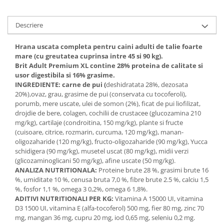
Descriere
Hrana uscata completa pentru caini adulti de talie foarte
mare (cu greutatea cuprinsa intre 45 si 90 kg).
Brit Adult Premium XL contine 28% proteina de calitate si
usor digestibila si 16% grasime.
INGREDIENTE:
carne de pui (
deshidratata 28%, dezosata
20%),ovaz, grau, grasime de pui (conservata cu tocoferoli),
porumb, mere uscate, ulei de somon (2%), ficat de pui liofilizat,
drojdie de bere, colagen, cochilii de crustacee (glucozamina 210
mg/kg), cartilaje (condroitina, 150 mg/kg), plante si fructe
(cuisoare, citrice, rozmarin, curcuma, 120 mg/kg), manan-
oligozaharide (120 mg/kg), fructo-oligozaharide (90 mg/kg), Yucca
schidigera (90 mg/kg), musetel uscat (80 mg/kg), midii verzi
(glicozaminoglicani 50 mg/kg), afine uscate (50 mg/kg).
ANALIZA NUTRITIONALA:
Proteine brute 28 %, grasimi brute 16
%, umiditate 10 %, cenusa bruta 7,0 %, fibre brute 2.5 %, calciu 1,5
%, fosfor 1,1 %, omega 3 0,2%, omega 6 1,8%.
ADITIVI NUTRITIONALI PER KG:
Vitamina A 15000 UI, vitamina
D3 1500 UI, vitamina E (alfa-tocoferol) 500 mg, fier 80 mg, zinc 70
mg, mangan 36 mg, cupru 20 mg, iod 0,65 mg, seleniu 0,2 mg.