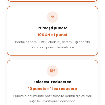
⭐
Primești puncte
10 RON = 1 punct
Pentru fiecare 10 RON cheltuiți, sistemul îți acordă
automat 1 punct de fidelitate.
💸
Folosești reducerea
10 puncte = 1 leu reducere
Punctele acumulate pot fi folosite pentru a plăti mai
puțin la următoarea comandă.