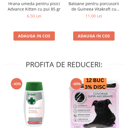
Hrana umeda pentru pisici
Batoane pentru porcusorii
Advance Kitten cu pui 85 gr
de Guineea Vitakraft cu
struguri & nuci 2 buc
6,50 Lei
11,00 Lei
ADAUGA IN COS
ADAUGA IN COS
PROFITA DE REDUCERI:
-43%
-40%