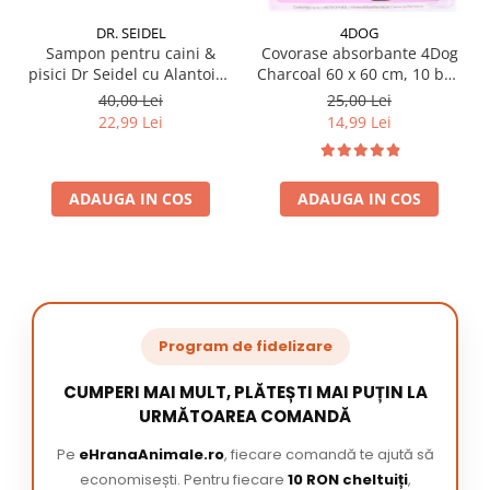
DR. SEIDEL
4DOG
Sampon pentru caini &
Covorase absorbante 4Dog
pisici Dr Seidel cu Alantoina
Charcoal 60 x 60 cm, 10 buc
220 ml
/ pachet
40,00 Lei
25,00 Lei
22,99 Lei
14,99 Lei
ADAUGA IN COS
ADAUGA IN COS
Program de fidelizare
CUMPERI MAI MULT, PLĂTEȘTI MAI PUȚIN LA
URMĂTOAREA COMANDĂ
Pe
eHranaAnimale.ro
, fiecare comandă te ajută să
economisești. Pentru fiecare
10 RON cheltuiți
,