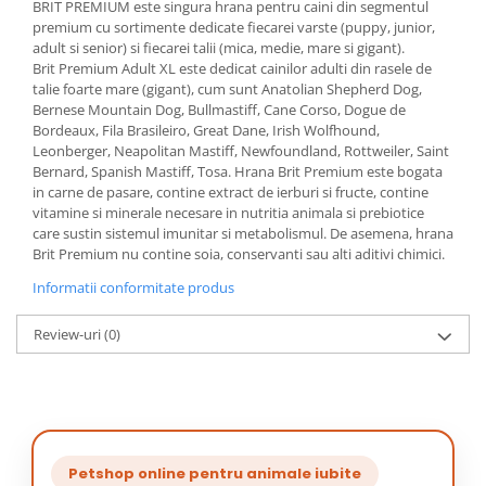
BRIT PREMIUM este singura hrana pentru caini din segmentul
premium cu sortimente dedicate fiecarei varste (puppy, junior,
adult si senior) si fiecarei talii (mica, medie, mare si gigant).
Brit Premium Adult XL este dedicat cainilor adulti din rasele de
talie foarte mare (gigant), cum sunt Anatolian Shepherd Dog,
Bernese Mountain Dog, Bullmastiff, Cane Corso, Dogue de
Bordeaux, Fila Brasileiro, Great Dane, Irish Wolfhound,
Leonberger, Neapolitan Mastiff, Newfoundland, Rottweiler, Saint
Bernard, Spanish Mastiff, Tosa. Hrana Brit Premium este bogata
in carne de pasare, contine extract de ierburi si fructe, contine
vitamine si minerale necesare in nutritia animala si prebiotice
care sustin sistemul imunitar si metabolismul. De asemena, hrana
Brit Premium nu contine soia, conservanti sau alti aditivi chimici.
Informatii conformitate produs
Review-uri
(0)
Petshop online pentru animale iubite