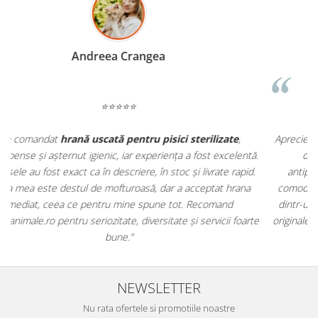
Madalina Stancea
⭐⭐⭐⭐⭐
Apreciez foarte mult faptul că pe
ehranaanimale.ro
găsesc nu
.
doar hrană, ci și produse din
farmacia veterinară
:
antiparazitare, suplimente și soluții de îngrijire. Este foarte
comod să pot comanda tot ce am nevoie pentru animalul meu
m
dintr-un singur loc. Livrarea a fost rapidă, iar produsele au fost
e
originale și în termen. Magazin serios, bine organizat și foarte util
t
pentru orice stăpân de animale.
NEWSLETTER
Nu rata ofertele si promotiile noastre