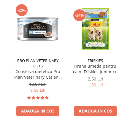
-20%
-24%
PRO PLAN VETERINARY
FRISKIES
DIETS
Hrana umeda pentru
Conserva dietetica Pro
caini Friskies Junior cu
cai
Plan Veterinary Cat and
pui & mazare 85 gr
2,50 Lei
Dog Convalescence 195
12,00 Lei
1,89 Lei
gr
9,58 Lei
ADAUGA IN COS
ADAUGA IN COS