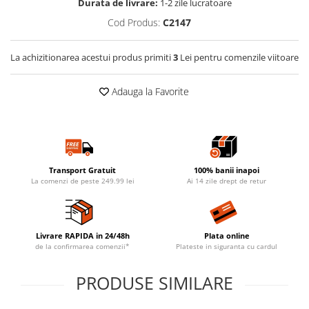
Durata de livrare:
1-2 zile lucratoare
Cod Produs:
C2147
La achizitionarea acestui produs primiti
3
Lei pentru comenzile viitoare
Adauga la Favorite
Transport Gratuit
100% banii inapoi
La comenzi de peste 249.99 lei
Ai 14 zile drept de retur
Livrare RAPIDA in 24/48h
Plata online
de la confirmarea comenzii*
Plateste in siguranta cu cardul
PRODUSE SIMILARE