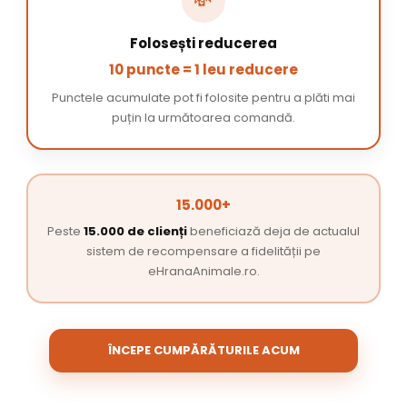
💸
Folosești reducerea
10 puncte = 1 leu reducere
Punctele acumulate pot fi folosite pentru a plăti mai
puțin la următoarea comandă.
15.000+
Peste
15.000 de clienți
beneficiază deja de actualul
sistem de recompensare a fidelității pe
eHranaAnimale.ro.
ÎNCEPE CUMPĂRĂTURILE ACUM