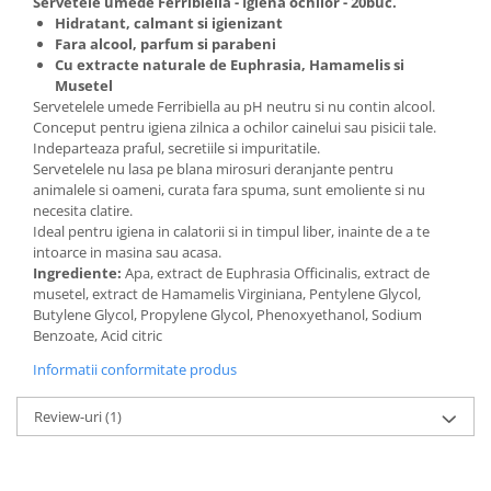
Servetele umede Ferribiella - Igiena ochilor - 20buc.
Hidratant, calmant si igienizant
Fara alcool, parfum si parabeni
Cu extracte naturale de Euphrasia, Hamamelis si
Musetel
Servetelele umede Ferribiella au pH neutru si nu contin alcool.
Conceput pentru igiena zilnica a ochilor cainelui sau pisicii tale.
Indeparteaza praful, secretiile si impuritatile.
Servetelele nu lasa pe blana mirosuri deranjante pentru
animalele si oameni, curata fara spuma, sunt emoliente si nu
necesita clatire.
Ideal pentru igiena in calatorii si in timpul liber, inainte de a te
intoarce in masina sau acasa.
Ingrediente:
Apa, extract de Euphrasia Officinalis, extract de
musetel, extract de Hamamelis Virginiana, Pentylene Glycol,
Butylene Glycol, Propylene Glycol, Phenoxyethanol, Sodium
Benzoate, Acid citric
Informatii conformitate produs
Review-uri
(1)