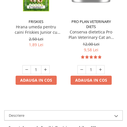
FRISKIES
PRO PLAN VETERINARY
Hrana umeda pentru
DIETS
Conserva dietetica Pro
caini Friskies Junior cu
cai
Plan Veterinary Cat and
pui & mazare 85 gr
2,50 Lei
Dog Convalescence 195
12,00 Lei
1,89 Lei
gr
9,58 Lei
ADAUGA IN COS
ADAUGA IN COS
Descriere