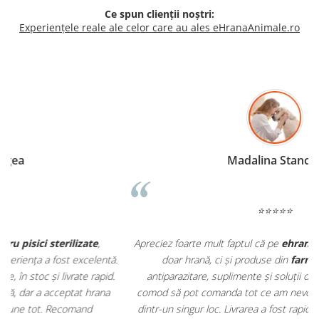
Ce spun clienții noștri:
Experiențele reale ale celor care au ales eHranaAnimale.ro
Madalina Stancea
⭐⭐⭐⭐⭐
Apreciez foarte mult faptul că pe
ehranaanimale.ro
găsesc nu
.
doar hrană, ci și produse din
farmacia veterinară
:
antiparazitare, suplimente și soluții de îngrijire. Este foarte
comod să pot comanda tot ce am nevoie pentru animalul meu
m
dintr-un singur loc. Livrarea a fost rapidă, iar produsele au fost