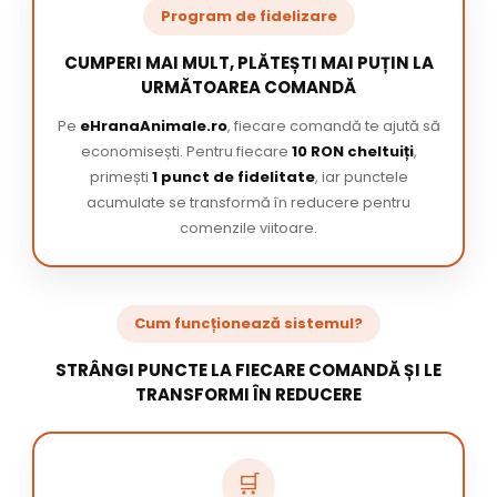
Program de fidelizare
CUMPERI MAI MULT, PLĂTEȘTI MAI PUȚIN LA
URMĂTOAREA COMANDĂ
Pe
eHranaAnimale.ro
, fiecare comandă te ajută să
economisești. Pentru fiecare
10 RON cheltuiți
,
primești
1 punct de fidelitate
, iar punctele
acumulate se transformă în reducere pentru
comenzile viitoare.
Cum funcționează sistemul?
STRÂNGI PUNCTE LA FIECARE COMANDĂ ȘI LE
TRANSFORMI ÎN REDUCERE
🛒