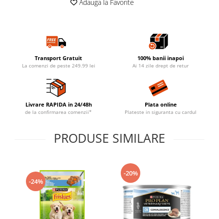
Adauga la Favorite
Transport Gratuit
100% banii inapoi
La comenzi de peste 249.99 lei
Ai 14 zile drept de retur
Livrare RAPIDA in 24/48h
Plata online
de la confirmarea comenzii*
Plateste in siguranta cu cardul
PRODUSE SIMILARE
-20%
-24%