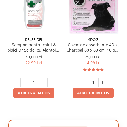
DR. SEIDEL
4DOG
Sampon pentru caini &
Covorase absorbante 4Dog
pisici Dr Seidel cu Alantoina
Charcoal 60 x 60 cm, 10 buc
220 ml
/ pachet
40,00 Lei
25,00 Lei
22,99 Lei
14,99 Lei
ADAUGA IN COS
ADAUGA IN COS