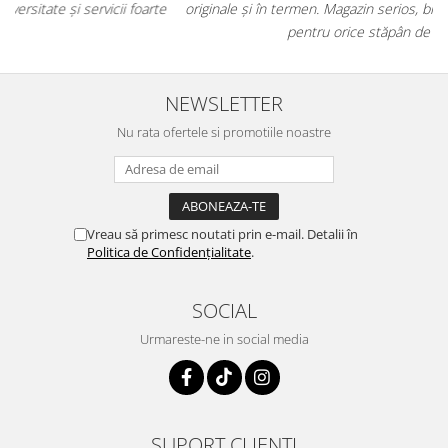
e
originale și în termen. Magazin serios, bine organizat și foarte util
t
pentru orice stăpân de animale.
NEWSLETTER
Nu rata ofertele si promotiile noastre
Vreau să primesc noutati prin e-mail. Detalii în
Politica de Confidențialitate
.
SOCIAL
Urmareste-ne in social media
SUPORT CLIENTI