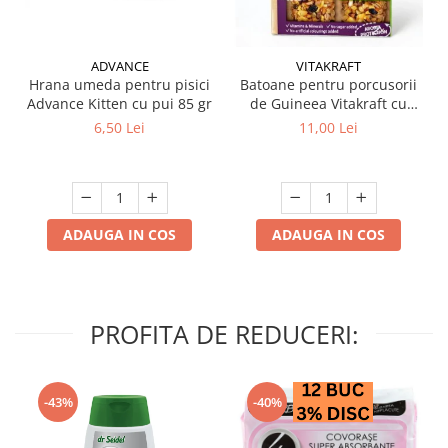
ADVANCE
VITAKRAFT
Hrana umeda pentru pisici
Batoane pentru porcusorii
Advance Kitten cu pui 85 gr
de Guineea Vitakraft cu
struguri & nuci 2 buc
6,50 Lei
11,00 Lei
ADAUGA IN COS
ADAUGA IN COS
PROFITA DE REDUCERI:
-43%
-40%