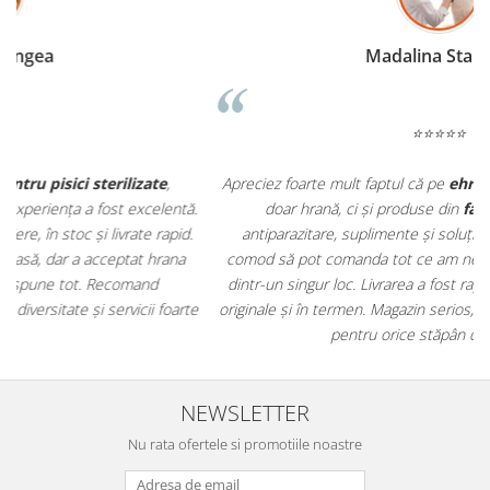
Madalina Stancea
⭐⭐⭐⭐⭐
Apreciez foarte mult faptul că pe
ehranaanimale.ro
găsesc nu
.
doar hrană, ci și produse din
farmacia veterinară
:
antiparazitare, suplimente și soluții de îngrijire. Este foarte
comod să pot comanda tot ce am nevoie pentru animalul meu
m
dintr-un singur loc. Livrarea a fost rapidă, iar produsele au fost
e
originale și în termen. Magazin serios, bine organizat și foarte util
t
pentru orice stăpân de animale.
NEWSLETTER
Nu rata ofertele si promotiile noastre