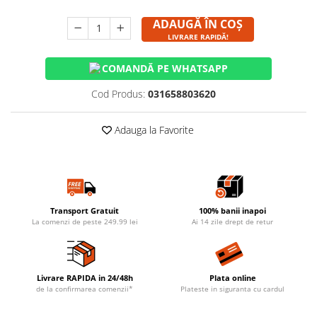
ADAUGĂ ÎN COȘ
LIVRARE RAPIDĂ!
COMANDĂ PE WHATSAPP
Cod Produs:
031658803620
Adauga la Favorite
Transport Gratuit
100% banii inapoi
La comenzi de peste 249.99 lei
Ai 14 zile drept de retur
Livrare RAPIDA in 24/48h
Plata online
de la confirmarea comenzii*
Plateste in siguranta cu cardul