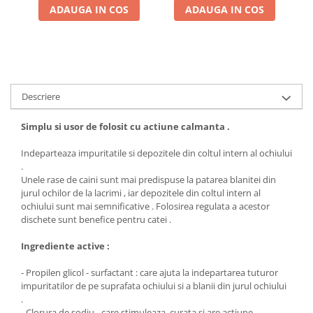
ADAUGA IN COS
ADAUGA IN COS
Descriere
Simplu si usor de folosit cu actiune calmanta .
Indeparteaza impuritatile si depozitele din coltul intern al ochiului
.
Unele rase de caini sunt mai predispuse la patarea blanitei din
jurul ochilor de la lacrimi , iar depozitele din coltul intern al
ochiului sunt mai semnificative . Folosirea regulata a acestor
dischete sunt benefice pentru catei .
Ingrediente active :
- Propilen glicol - surfactant : care ajuta la indepartarea tuturor
impuritatilor de pe suprafata ochiului si a blanii din jurul ochiului
.
- Clorura de sodiu - care stimuleaza, curata si are actiune