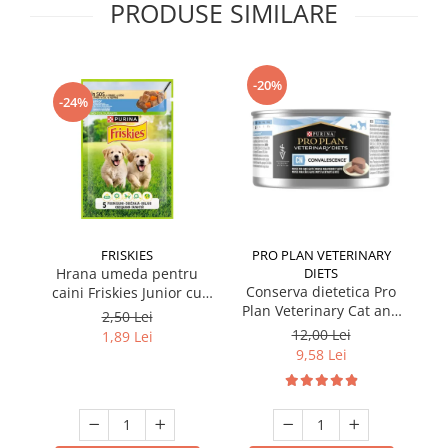
PRODUSE SIMILARE
-20%
-24%
FRISKIES
PRO PLAN VETERINARY
Hrana umeda pentru
DIETS
Conserva dietetica Pro
caini Friskies Junior cu
cai
Plan Veterinary Cat and
pui & mazare 85 gr
2,50 Lei
Dog Convalescence 195
12,00 Lei
1,89 Lei
gr
9,58 Lei