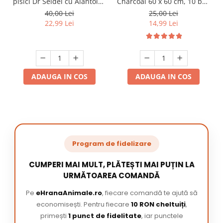
pisici Dr Seidel cu Alantoina
Charcoal 60 x 60 cm, 10 buc
220 ml
/ pachet
40,00 Lei
25,00 Lei
22,99 Lei
14,99 Lei
ADAUGA IN COS
ADAUGA IN COS
Program de fidelizare
CUMPERI MAI MULT, PLĂTEȘTI MAI PUȚIN LA
URMĂTOAREA COMANDĂ
Pe
eHranaAnimale.ro
, fiecare comandă te ajută să
economisești. Pentru fiecare
10 RON cheltuiți
,
primești
1 punct de fidelitate
, iar punctele