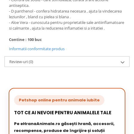
antiseptica.
- D panthenol - confera hidratarea necesara , ajuta la vindecarea
leziunilor , bland cu pielea si blana .
- Aloe Vera - cunoscuta pentru proprietatile sale antiinflamatoare
si calmante , ajuta la reducerea inflamatiei si a iritatiei .
Contine : 100 buc
Informatii conformitate produs
Review-uri
(0)
Petshop online pentru animale iubite
TOT CE AI NEVOIE PENTRU ANIMALELE TALE
Pe eHranaAnimale.ro găsești hrană, accesorii,
recompense, produse de îngrijire și soluții