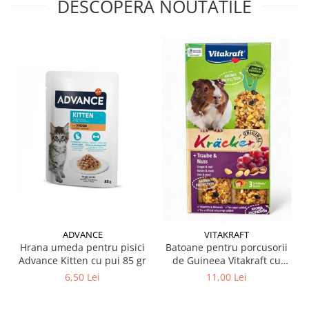
DESCOPERA NOUTATILE
ADVANCE
VITAKRAFT
Hrana umeda pentru pisici
Batoane pentru porcusorii
Advance Kitten cu pui 85 gr
de Guineea Vitakraft cu
struguri & nuci 2 buc
6,50 Lei
11,00 Lei