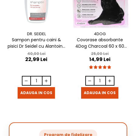
DR. SEIDEL
4DOG
Sampon pentru caini &
Covorase absorbante
pisici Dr Seidel cu Alantoina
4Dog Charcoal 60 x 60
220 ml
cm, 10 buc / pachet
40,00 Lei
25,00 Lei
22,99 Lei
14,99 Lei
ADAUGA IN COS
ADAUGA IN COS
Program de fidelizare