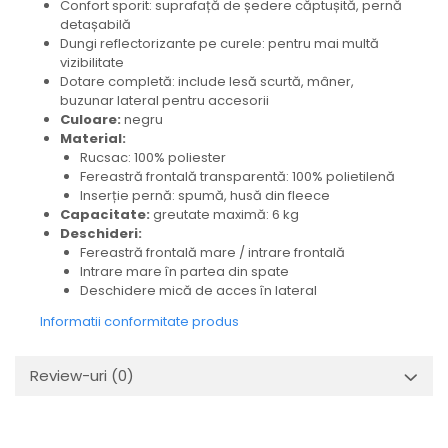
Confort sporit: suprafață de ședere căptușită, pernă
detașabilă
Dungi reflectorizante pe curele: pentru mai multă
vizibilitate
Dotare completă: include lesă scurtă, mâner,
buzunar lateral pentru accesorii
Culoare:
negru
Material:
Rucsac: 100% poliester
Fereastră frontală transparentă: 100% polietilenă
Inserție pernă: spumă, husă din fleece
Capacitate:
greutate maximă: 6 kg
Deschideri:
Fereastră frontală mare / intrare frontală
Intrare mare în partea din spate
Deschidere mică de acces în lateral
Informatii conformitate produs
Review-uri
(0)