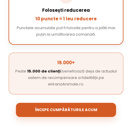
Folosești reducerea
10 puncte = 1 leu reducere
Punctele acumulate pot fi folosite pentru a plăti mai
puțin la următoarea comandă.
15.000+
Peste
15.000 de clienți
beneficiază deja de actualul
sistem de recompensare a fidelității pe
eHranaAnimale.ro.
ÎNCEPE CUMPĂRĂTURILE ACUM