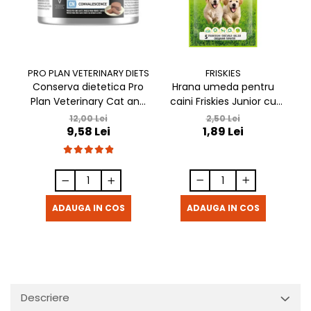
FRISKIES
PRO PLAN VETERINARY DIETS
Hrana umeda pentru
Conserva dietetica Pro
caini Friskies Junior cu
Plan Veterinary Cat and
c
pui & mazare 85 gr
Dog Convalescence 195
2,50 Lei
12,00 Lei
1,89 Lei
9,58 Lei
gr
ADAUGA IN COS
ADAUGA IN COS
Descriere