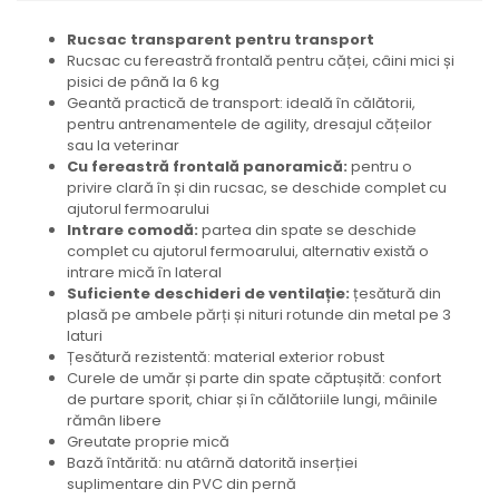
Rucsac transparent pentru transport
Rucsac cu fereastră frontală pentru căței, câini mici și
pisici de până la 6 kg
Geantă practică de transport: ideală în călătorii,
pentru antrenamentele de agility, dresajul cățeilor
sau la veterinar
Cu fereastră frontală panoramică:
pentru o
privire clară în și din rucsac, se deschide complet cu
ajutorul fermoarului
Intrare comodă:
partea din spate se deschide
complet cu ajutorul fermoarului, alternativ există o
intrare mică în lateral
Suficiente deschideri de ventilație:
țesătură din
plasă pe ambele părți și nituri rotunde din metal pe 3
laturi
Țesătură rezistentă: material exterior robust
Curele de umăr și parte din spate căptușită: confort
de purtare sporit, chiar și în călătoriile lungi, mâinile
rămân libere
Greutate proprie mică
Bază întărită: nu atârnă datorită inserției
suplimentare din PVC din pernă