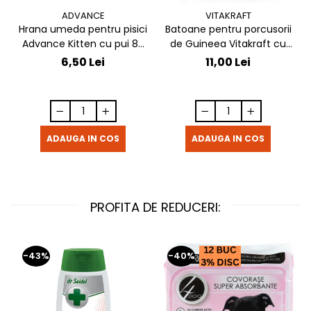
ADVANCE
VITAKRAFT
Hrana umeda pentru pisici
Batoane pentru porcusorii
Advance Kitten cu pui 85
de Guineea Vitakraft cu
gr
struguri & nuci 2 buc
6,50 Lei
11,00 Lei
ADAUGA IN COS
ADAUGA IN COS
PROFITA DE REDUCERI:
-43%
-40%