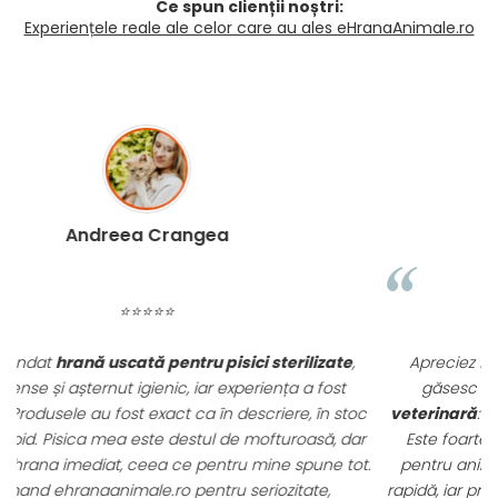
Ce spun clienții noștri:
Experiențele reale ale celor care au ales eHranaAnimale.ro
Madalina Stancea
⭐⭐⭐⭐⭐
Apreciez foarte mult faptul că pe
ehranaanimale.ro
găsesc nu doar hrană, ci și produse din
farmacia
c
veterinară
: antiparazitare, suplimente și soluții de îngrijire.
r
Este foarte comod să pot comanda tot ce am nevoie
t.
pentru animalul meu dintr-un singur loc. Livrarea a fost
rapidă, iar produsele au fost originale și în termen. Magazin