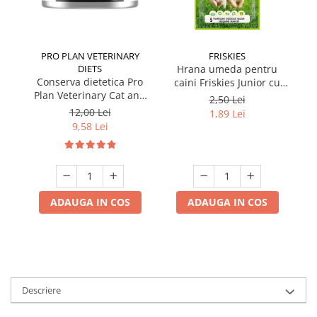
PRO PLAN VETERINARY
FRISKIES
DIETS
Hrana umeda pentru
Conserva dietetica Pro
caini Friskies Junior cu
cai
Plan Veterinary Cat and
pui & mazare 85 gr
2,50 Lei
Dog Convalescence 195
12,00 Lei
1,89 Lei
gr
9,58 Lei
ADAUGA IN COS
ADAUGA IN COS
Descriere