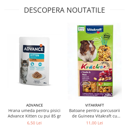
DESCOPERA NOUTATILE
ADVANCE
VITAKRAFT
Hrana umeda pentru pisici
Batoane pentru porcusorii
Advance Kitten cu pui 85 gr
de Guineea Vitakraft cu
struguri & nuci 2 buc
6,50 Lei
11,00 Lei