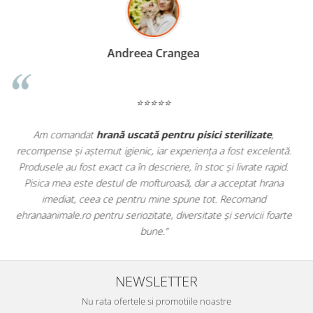
Madalina Stancea
⭐⭐⭐⭐⭐
Apreciez foarte mult faptul că pe
ehranaanimale.ro
găsesc nu
ă.
doar hrană, ci și produse din
farmacia veterinară
:
.
antiparazitare, suplimente și soluții de îngrijire. Este foarte
comod să pot comanda tot ce am nevoie pentru animalul meu
dintr-un singur loc. Livrarea a fost rapidă, iar produsele au fost
te
originale și în termen. Magazin serios, bine organizat și foarte util
pentru orice stăpân de animale.
NEWSLETTER
Nu rata ofertele si promotiile noastre