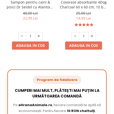
Sampon pentru caini &
Covorase absorbante 4Dog
pisici Dr Seidel cu Alantoina
Charcoal 60 x 60 cm, 10 buc
220 ml
/ pachet
40,00 Lei
25,00 Lei
22,99 Lei
14,99 Lei
ADAUGA IN COS
ADAUGA IN COS
Program de fidelizare
CUMPERI MAI MULT, PLĂTEȘTI MAI PUȚIN LA
URMĂTOAREA COMANDĂ
Pe
eHranaAnimale.ro
, fiecare comandă te ajută să
economisești. Pentru fiecare
10 RON cheltuiți
,