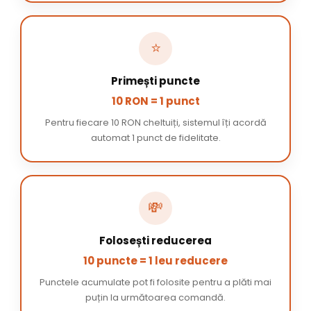
⭐
Primești puncte
10 RON = 1 punct
Pentru fiecare 10 RON cheltuiți, sistemul îți acordă
automat 1 punct de fidelitate.
💸
Folosești reducerea
10 puncte = 1 leu reducere
Punctele acumulate pot fi folosite pentru a plăti mai
puțin la următoarea comandă.