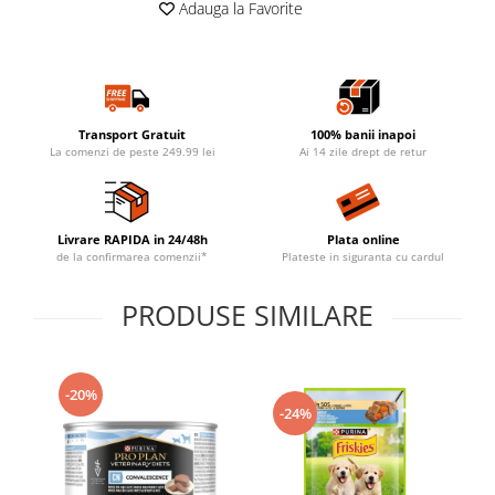
Adauga la Favorite
Transport Gratuit
100% banii inapoi
La comenzi de peste 249.99 lei
Ai 14 zile drept de retur
Livrare RAPIDA in 24/48h
Plata online
de la confirmarea comenzii*
Plateste in siguranta cu cardul
PRODUSE SIMILARE
-20%
-24%