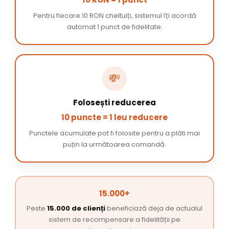
Pentru fiecare 10 RON cheltuiți, sistemul îți acordă
automat 1 punct de fidelitate.
💸
Folosești reducerea
10 puncte = 1 leu reducere
Punctele acumulate pot fi folosite pentru a plăti mai
puțin la următoarea comandă.
15.000+
Peste
15.000 de clienți
beneficiază deja de actualul
sistem de recompensare a fidelității pe