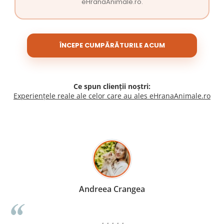
eHranaAnimale.ro.
ÎNCEPE CUMPĂRĂTURILE ACUM
Ce spun clienții noștri:
Experiențele reale ale celor care au ales eHranaAnimale.ro
Madalina Stancea