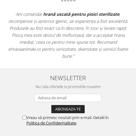
⭐⭐⭐⭐⭐
Apreciez foarte mult faptul că pe
ehranaanimale.ro
găsesc nu
ă.
doar hrană, ci și produse din
farmacia veterinară
:
d.
antiparazitare, suplimente și soluții de îngrijire. Este foarte
comod să pot comanda tot ce am nevoie pentru animalul meu
dintr-un singur loc. Livrarea a fost rapidă, iar produsele au fost
te
originale și în termen. Magazin serios, bine organizat și foarte util
pentru orice stăpân de animale.
NEWSLETTER
Nu rata ofertele si promotiile noastre
Vreau să primesc noutati prin e-mail. Detalii în
Politica de Confidențialitate
.