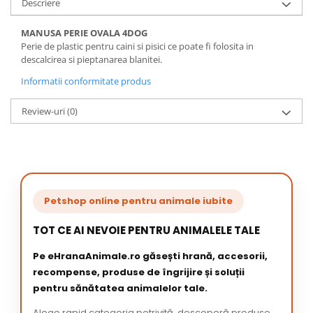
Descriere
MANUSA PERIE OVALA 4DOG
Perie de plastic pentru caini si pisici ce poate fi folosita in
descalcirea si pieptanarea blanitei.
Informatii conformitate produs
Review-uri
(0)
Petshop online pentru animale iubite
TOT CE AI NEVOIE PENTRU ANIMALELE TALE
Pe eHranaAnimale.ro găsești hrană, accesorii,
recompense, produse de îngrijire și soluții
pentru sănătatea animalelor tale.
Alege rapid categoria potrivită, descoperă produse