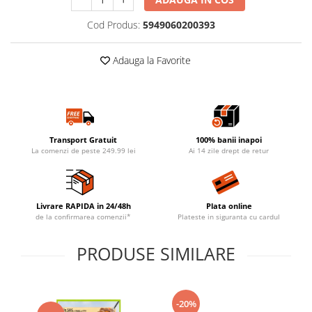
Cod Produs:
5949060200393
Adauga la Favorite
Transport Gratuit
100% banii inapoi
La comenzi de peste 249.99 lei
Ai 14 zile drept de retur
Livrare RAPIDA in 24/48h
Plata online
de la confirmarea comenzii*
Plateste in siguranta cu cardul
PRODUSE SIMILARE
-20%