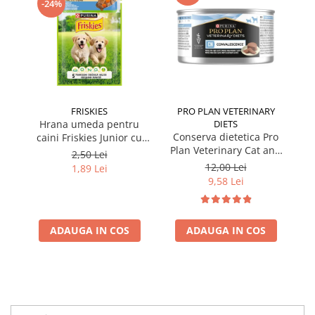
-24%
FRISKIES
PRO PLAN VETERINARY
Hrana umeda pentru
DIETS
Conserva dietetica Pro
caini Friskies Junior cu
cai
Plan Veterinary Cat and
pui & mazare 85 gr
2,50 Lei
Dog Convalescence 195
12,00 Lei
1,89 Lei
gr
9,58 Lei
ADAUGA IN COS
ADAUGA IN COS