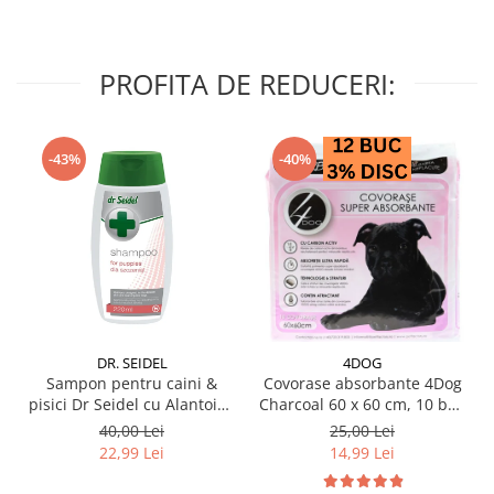
PROFITA DE REDUCERI:
-43%
-40%
DR. SEIDEL
4DOG
Sampon pentru caini &
Covorase absorbante 4Dog
pisici Dr Seidel cu Alantoina
Charcoal 60 x 60 cm, 10 buc
220 ml
/ pachet
40,00 Lei
25,00 Lei
22,99 Lei
14,99 Lei