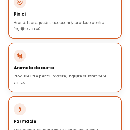
🐱
Pisici
Hrană, litiere, jucării, accesorii și produse pentru
îngrijire zilnică.
🐔
Animale de curte
Produse utile pentru hrănire, îngrijire și întreținere
zilnică.
💊
Farmacie
Suplimente, antiparazitare și produse pentru