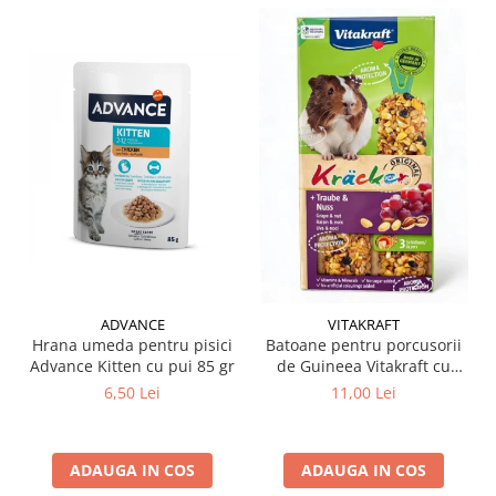
ADVANCE
VITAKRAFT
Hrana umeda pentru pisici
Batoane pentru porcusorii
Advance Kitten cu pui 85 gr
de Guineea Vitakraft cu
struguri & nuci 2 buc
6,50 Lei
11,00 Lei
ADAUGA IN COS
ADAUGA IN COS