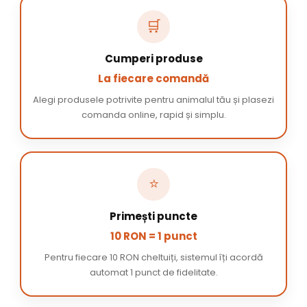
🛒
Cumperi produse
La fiecare comandă
Alegi produsele potrivite pentru animalul tău și plasezi
comanda online, rapid și simplu.
⭐
Primești puncte
10 RON = 1 punct
Pentru fiecare 10 RON cheltuiți, sistemul îți acordă
automat 1 punct de fidelitate.