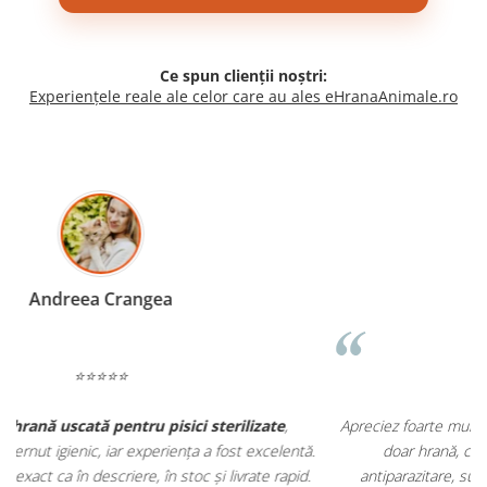
Ce spun clienții noștri:
Experiențele reale ale celor care au ales eHranaAnimale.ro
Madalina Stancea
⭐⭐⭐⭐⭐
Apreciez foarte mult faptul că pe
ehranaanimale.ro
găsesc nu
.
doar hrană, ci și produse din
farmacia veterinară
:
antiparazitare, suplimente și soluții de îngrijire. Este foarte