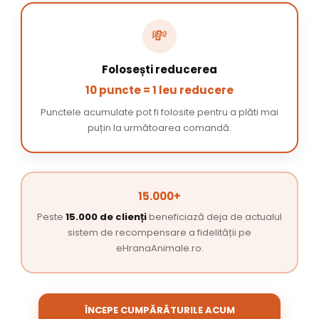
💸
Folosești reducerea
10 puncte = 1 leu reducere
Punctele acumulate pot fi folosite pentru a plăti mai
puțin la următoarea comandă.
15.000+
Peste
15.000 de clienți
beneficiază deja de actualul
sistem de recompensare a fidelității pe
eHranaAnimale.ro.
ÎNCEPE CUMPĂRĂTURILE ACUM