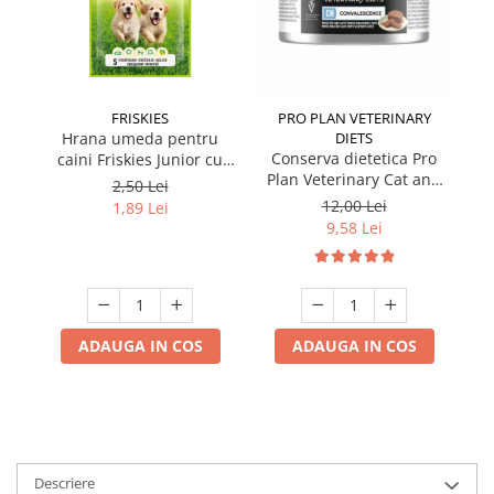
FRISKIES
PRO PLAN VETERINARY
Hrana umeda pentru
DIETS
Conserva dietetica Pro
caini Friskies Junior cu
cai
Plan Veterinary Cat and
pui & mazare 85 gr
2,50 Lei
Dog Convalescence 195
12,00 Lei
1,89 Lei
gr
9,58 Lei
ADAUGA IN COS
ADAUGA IN COS
Descriere