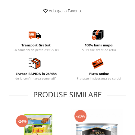
Adauga la Favorite
Transport Gratuit
100% banii inapoi
La comenzi de peste 249.99 lei
Ai 14 zile drept de retur
Livrare RAPIDA in 24/48h
Plata online
de la confirmarea comenzii*
Plateste in siguranta cu cardul
PRODUSE SIMILARE
-20%
-24%