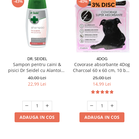
-43%
-40%
DR. SEIDEL
4DOG
Sampon pentru caini &
Covorase absorbante 4Dog
pisici Dr Seidel cu Alantoina
Charcoal 60 x 60 cm, 10 buc
220 ml
/ pachet
40,00 Lei
25,00 Lei
22,99 Lei
14,99 Lei
ADAUGA IN COS
ADAUGA IN COS