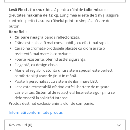
Lesă Flexi
,
tip snur
, ideală pentru câini de
talie mica
cu
greutatea
maximă de 12 kg.
Lungimea ei este
de 5 m
și asigură
controlul perfect asupra câinelui printr-o simplă apăsare de
buton.
Beneficii:
Culoare neagra
bandă reflectorizată.
Frâna este plasată mai convenabil și cu efect mai rapid.
Carabină cromată-produsele placate cu crom arată o
rezistență mai mare la coroziune.
Foarte rezistentă, oferind astfel siguranță.
Elegantă, cu design clasic.
Mânerul reglabil datorită unui sistem special, este perfect
comfortabil și ușor de ținut in mână.
Poate fi personalizat cu sistem de iluminare LED.
Lesa este retractabilă oferind astfel libertate de mișcare
câinelui tău. Sistemul de retracție al lesei este sigur și nu se
deformează la solicitări intense.
Produs destinat exclusiv animalelor de companie.
Informatii conformitate produs
Review-uri
(0)