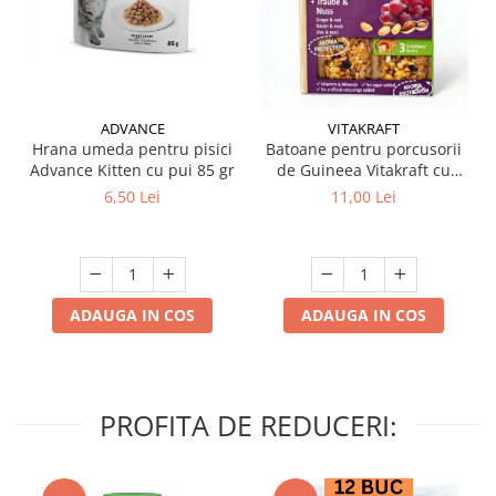
ADVANCE
VITAKRAFT
Hrana umeda pentru pisici
Batoane pentru porcusorii
Advance Kitten cu pui 85 gr
de Guineea Vitakraft cu
struguri & nuci 2 buc
6,50 Lei
11,00 Lei
ADAUGA IN COS
ADAUGA IN COS
PROFITA DE REDUCERI: