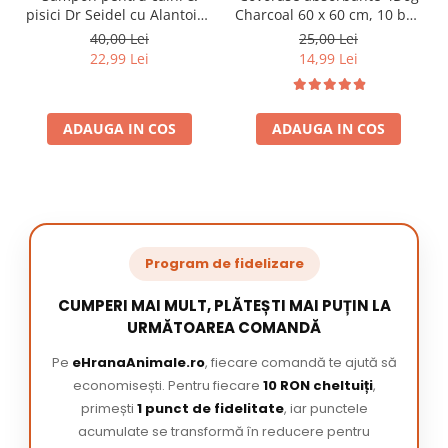
pisici Dr Seidel cu Alantoina
Charcoal 60 x 60 cm, 10 buc
220 ml
/ pachet
40,00 Lei
25,00 Lei
22,99 Lei
14,99 Lei
ADAUGA IN COS
ADAUGA IN COS
Program de fidelizare
CUMPERI MAI MULT, PLĂTEȘTI MAI PUȚIN LA
URMĂTOAREA COMANDĂ
Pe
eHranaAnimale.ro
, fiecare comandă te ajută să
economisești. Pentru fiecare
10 RON cheltuiți
,
primești
1 punct de fidelitate
, iar punctele
acumulate se transformă în reducere pentru