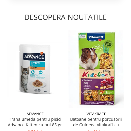
DESCOPERA NOUTATILE
ADVANCE
VITAKRAFT
Hrana umeda pentru pisici
Batoane pentru porcusorii
Advance Kitten cu pui 85 gr
de Guineea Vitakraft cu
struguri & nuci 2 buc