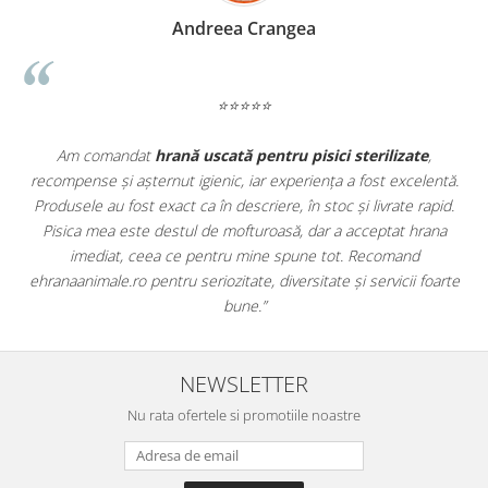
Madalina Stancea
⭐⭐⭐⭐⭐
lizate
,
Apreciez foarte mult faptul că pe
ehranaanimale.ro
găse
 excelentă.
doar hrană, ci și produse din
farmacia veterinară
:
ate rapid.
antiparazitare, suplimente și soluții de îngrijire. Este foa
at hrana
comod să pot comanda tot ce am nevoie pentru animalu
mand
dintr-un singur loc. Livrarea a fost rapidă, iar produsele au
icii foarte
originale și în termen. Magazin serios, bine organizat și foar
pentru orice stăpân de animale.
NEWSLETTER
Nu rata ofertele si promotiile noastre