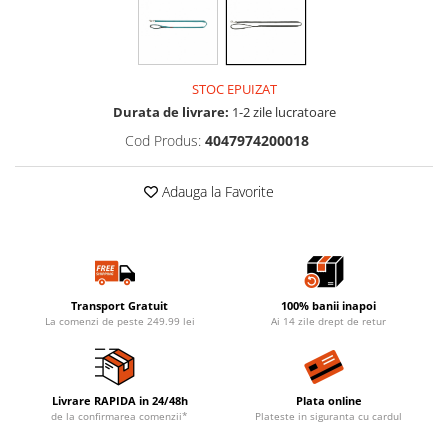
STOC EPUIZAT
Durata de livrare:
1-2 zile lucratoare
Cod Produs:
4047974200018
Adauga la Favorite
Transport Gratuit
100% banii inapoi
La comenzi de peste 249.99 lei
Ai 14 zile drept de retur
Livrare RAPIDA in 24/48h
Plata online
de la confirmarea comenzii*
Plateste in siguranta cu cardul