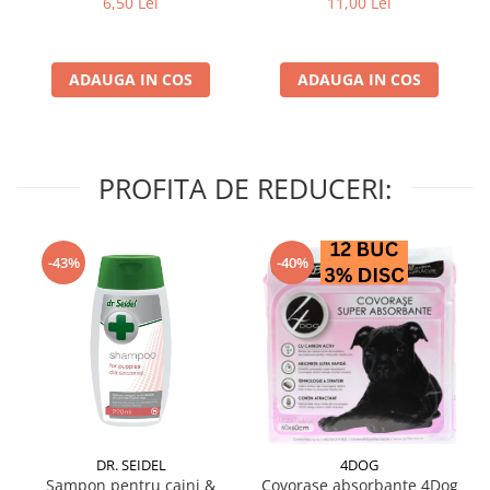
6,50 Lei
11,00 Lei
ADAUGA IN COS
ADAUGA IN COS
PROFITA DE REDUCERI:
-43%
-40%
DR. SEIDEL
4DOG
Sampon pentru caini &
Covorase absorbante 4Dog