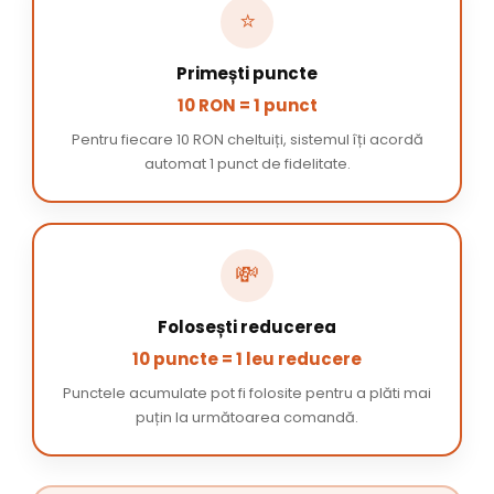
⭐
Primești puncte
10 RON = 1 punct
Pentru fiecare 10 RON cheltuiți, sistemul îți acordă
automat 1 punct de fidelitate.
💸
Folosești reducerea
10 puncte = 1 leu reducere
Punctele acumulate pot fi folosite pentru a plăti mai
puțin la următoarea comandă.