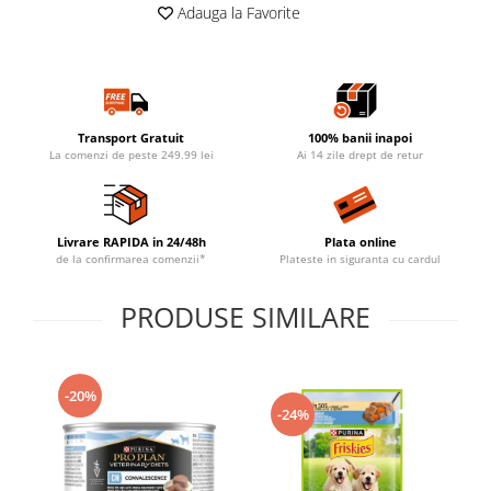
Adauga la Favorite
Transport Gratuit
100% banii inapoi
La comenzi de peste 249.99 lei
Ai 14 zile drept de retur
Livrare RAPIDA in 24/48h
Plata online
de la confirmarea comenzii*
Plateste in siguranta cu cardul
PRODUSE SIMILARE
-20%
-24%