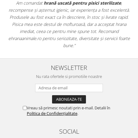
te
,
Apreciez foarte mult faptul că pe
ehranaanimale.ro
găsesc 
elentă.
doar hrană, ci și produse din
farmacia veterinară
:
 rapid.
antiparazitare, suplimente și soluții de îngrijire. Este foarte
hrana
comod să pot comanda tot ce am nevoie pentru animalul me
d
dintr-un singur loc. Livrarea a fost rapidă, iar produsele au fos
 foarte
originale și în termen. Magazin serios, bine organizat și foarte u
pentru orice stăpân de animale.
NEWSLETTER
Nu rata ofertele si promotiile noastre
Vreau să primesc noutati prin e-mail. Detalii în
Politica de Confidențialitate
.
SOCIAL