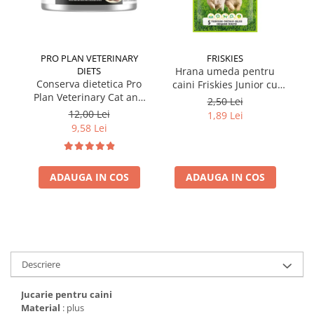
PRO PLAN VETERINARY
FRISKIES
DIETS
Hrana umeda pentru
Conserva dietetica Pro
caini Friskies Junior cu
cai
Plan Veterinary Cat and
pui & mazare 85 gr
2,50 Lei
Dog Convalescence 195
12,00 Lei
1,89 Lei
gr
9,58 Lei
ADAUGA IN COS
ADAUGA IN COS
Descriere
Jucarie pentru caini
Material
: plus