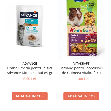
ADVANCE
VITAKRAFT
Hrana umeda pentru pisici
Batoane pentru porcusorii
Advance Kitten cu pui 85 gr
de Guineea Vitakraft cu
struguri & nuci 2 buc
6,50 Lei
11,00 Lei
ADAUGA IN COS
ADAUGA IN COS