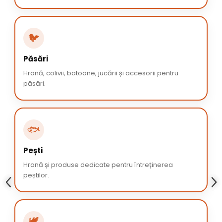
🐦
Păsări
Hrană, colivii, batoane, jucării și accesorii pentru
păsări.
🐟
Pești
Hrană și produse dedicate pentru întreținerea
peștilor.
🕊️