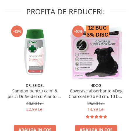
PROFITA DE REDUCERI:
-43%
-40%
DR. SEIDEL
4DOG
Sampon pentru caini &
Covorase absorbante 4Dog
pisici Dr Seidel cu Alantoina
Charcoal 60 x 60 cm, 10 buc
220 ml
/ pachet
40,00 Lei
25,00 Lei
22,99 Lei
14,99 Lei
ADAUGA IN COS
ADAUGA IN COS