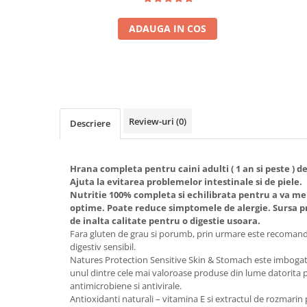
ADAUGA IN COS
Review-uri
(0)
Descriere
Hrana completa pentru caini adulti ( 1 an si peste ) de t
Ajuta la evitarea problemelor intestinale si de piele.
Nutritie 100% completa si echilibrata pentru a va men
optime. Poate reduce simptomele de alergie. Sursa pr
de inalta calitate pentru o digestie usoara.
Fara gluten de grau si porumb, prin urmare este recomandat
digestiv sensibil.
Natures Protection Sensitive Skin & Stomach este imbogati
unul dintre cele mai valoroase produse din lume datorita pr
antimicrobiene si antivirale.
Antioxidanti naturali – vitamina E si extractul de rozmarin 