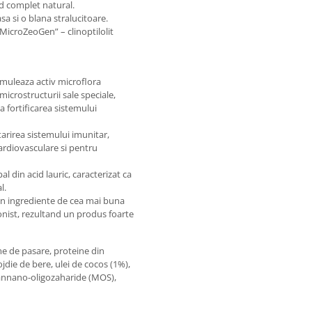
od complet natural.
a si o blana stralucitoare.
MicroZeoGen” – clinoptilolit
timuleaza activ microflora
microstructurii sale speciale,
a fortificarea sistemului
tarirea sistemului imunitar,
ardiovasculare si pentru
l din acid lauric, caracterizat ca
l.
in ingrediente de cea mai buna
ionist, rezultand un produs foarte
ime de pasare, proteine din
jdie de bere, ulei de cocos (1%),
 mannano-oligozaharide (MOS),