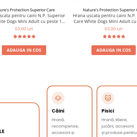
ure's Protection Superior Care
Nature's Protection Superior 
cata pentru caini N.P. Superior
Hrana uscata pentru caini N.P.
te Dogs Mini Adult cu peste 1,5
Care White Dogs Mini Adult cu 
kg
kg
63,00 Lei
63,00 Lei
ADAUGA IN COS
ADAUGA IN COS
🐶
🐱
Câini
Pisici
Hrană,
Hrană, litiere,
recompense,
jucării, accesorii
LE
accesorii și
și produse pentru