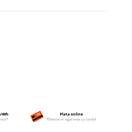
4/48h
Plata online
nzii*
Plateste in siguranta cu cardul