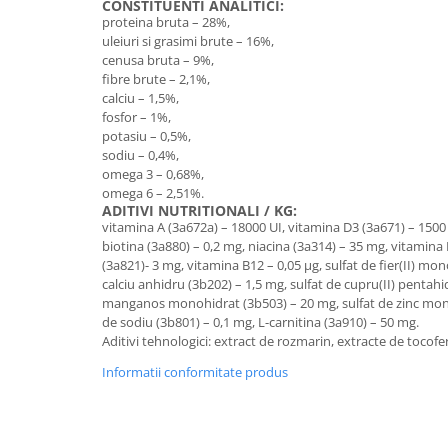
CONSTITUENTI ANALITICI:
proteina bruta – 28%,
uleiuri si grasimi brute – 16%,
cenusa bruta – 9%,
fibre brute – 2,1%,
calciu – 1,5%,
fosfor – 1%,
potasiu – 0,5%,
sodiu – 0,4%,
omega 3 – 0,68%,
omega 6 – 2,51%.
ADITIVI NUTRITIONALI / KG:
vitamina A (3a672a) – 18000 UI, vitamina D3 (3a671) – 1500 
biotina (3a880) – 0,2 mg, niacina (3a314) – 35 mg, vitamina
(3a821)- 3 mg, vitamina B12 – 0,05 µg, sulfat de fier(II) mo
calciu anhidru (3b202) – 1,5 mg, sulfat de cupru(II) pentahi
manganos monohidrat (3b503) – 20 mg, sulfat de zinc mono
de sodiu (3b801) – 0,1 mg, L-carnitina (3a910) – 50 mg.
Aditivi tehnologici: extract de rozmarin, extracte de tocofero
Informatii conformitate produs