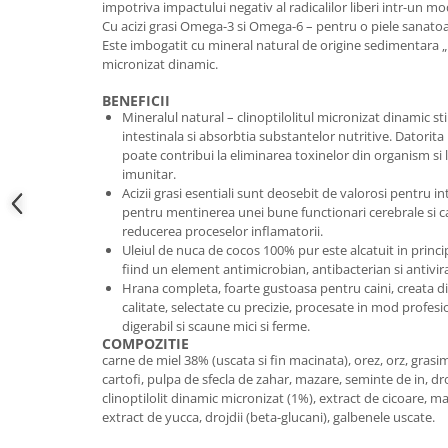
impotriva impactului negativ al radicalilor liberi intr-un m
Cu acizi grasi Omega-3 si Omega-6 – pentru o piele sanatoas
Este imbogatit cu mineral natural de origine sedimentara „
micronizat dinamic.
BENEFICII
Mineralul natural – clinoptilolitul micronizat dinamic s
intestinala si absorbtia substantelor nutritive. Datorita 
poate contribui la eliminarea toxinelor din organism si l
imunitar.
Acizii grasi esentiali sunt deosebit de valorosi pentru in
pentru mentinerea unei bune functionari cerebrale si c
reducerea proceselor inflamatorii.
Uleiul de nuca de cocos 100% pur este alcatuit in principa
fiind un element antimicrobian, antibacterian si antivira
Hrana completa, foarte gustoasa pentru caini, creata d
calitate, selectate cu precizie, procesate in mod profes
digerabil si scaune mici si ferme.
COMPOZITIE
carne de miel 38% (uscata si fin macinata), orez, orz, gras
cartofi, pulpa de sfecla de zahar, mazare, seminte de in, dro
clinoptilolit dinamic micronizat (1%), extract de cicoare,
extract de yucca, drojdii (beta-glucani), galbenele uscate.