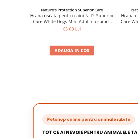
Nature's Protection Superior Care
Nat
Hrana uscata pentru caini N. P. Superior
Hrana us
Care White Dogs Mini Adult cu somon
Care Whi
1,5 kg
63,00 Lei
ADAUGA IN COS
Petshop online pentru animale iubite
TOT CE AI NEVOIE PENTRU ANIMALELE TA