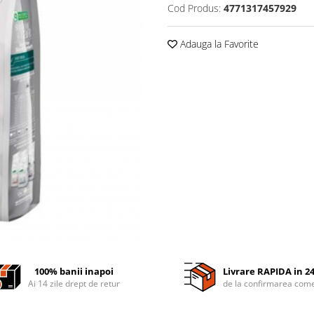
Cod Produs:
4771317457929
Adauga la Favorite
100% banii inapoi
Livrare RAPIDA in 2
Ai 14 zile drept de retur
de la confirmarea come