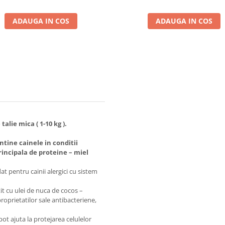
ADAUGA IN COS
ADAUGA IN COS
alie mica ( 1-10 kg ).
tine cainele in conditii
incipala de proteine – miel
 pentru cainii alergici cu sistem
t cu ulei de nuca de cocos –
oprietatilor sale antibacteriene,
pot ajuta la protejarea celulelor