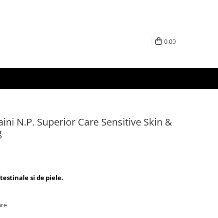
0,00
ini N.P. Superior Care Sensitive Skin &
g
estinale si de piele.
are