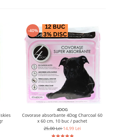
-40%
4DOG
skies
Covorase absorbante 4Dog Charcoal 60
Conserva pe
gr
x 60 cm, 10 buc / pachet
25,00 Lei
14,99 Lei