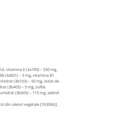
UI, vitamina E (3a700) – 530 mg,
 B6 (3a831) – 3 mg, vitamina B1
nohidrat (3b103) – 50 mg, iodat de
drat (3b405) – 5 mg, sulfat
hidrat (3b605) – 115 mg, selenit
l din uleiuri vegetale [1b306(i)].