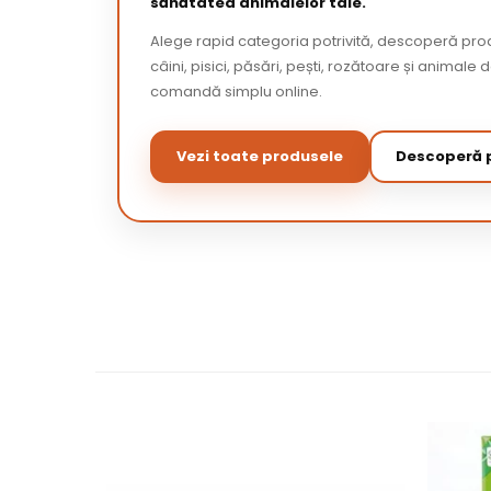
sănătatea animalelor tale.
Alege rapid categoria potrivită, descoperă pr
câini, pisici, păsări, pești, rozătoare și animale 
comandă simplu online.
Vezi toate produsele
Descoperă p