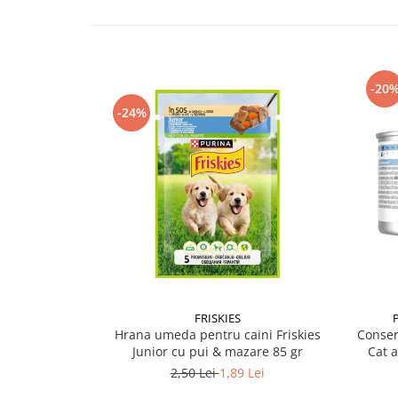
-20
-24%
FRISKIES
Hrana umeda pentru caini Friskies
Conser
Junior cu pui & mazare 85 gr
Cat 
2,50 Lei
1,89 Lei