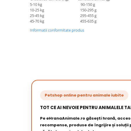
5-10 kg 90-150 g
10-25 kg 150-295 g
25-45 kg 295-455 g
45-70 kg 455-635 g
Informatii conformitate produs
Petshop online pentru animale iubite
TOT CE AI NEVOIE PENTRU ANIMALELE TA
Pe eHranaAnimale.ro găsești hrană, acceso
recompense, produse de îngrijire și soluții