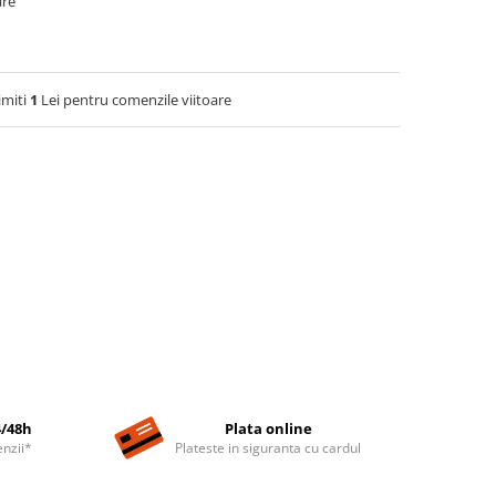
are
imiti
1
Lei pentru comenzile viitoare
4/48h
Plata online
nzii*
Plateste in siguranta cu cardul