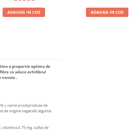
ADAUGA IN COS
ADAUGA IN COS
tine o proportie optima de
 fibre ce aduce echilibrul
e nevoie .
 % ), carne și subproduse de
e de origine vegetală, legume,
, vitamina E 75 mg, sulfat de