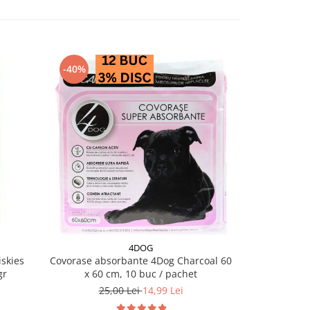
-40%
4DOG
skies
Covorase absorbante 4Dog Charcoal 60
Salam pentru 
gr
x 60 cm, 10 buc / pachet
25,00 Lei
14,99 Lei