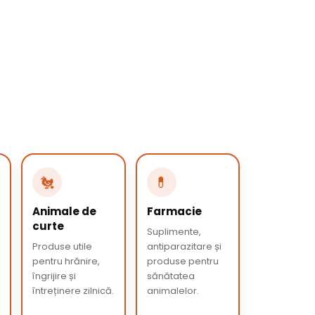
🐔
💊
Animale de
Farmacie
curte
Suplimente,
Produse utile
antiparazitare și
pentru hrănire,
produse pentru
îngrijire și
sănătatea
întreținere zilnică.
animalelor.