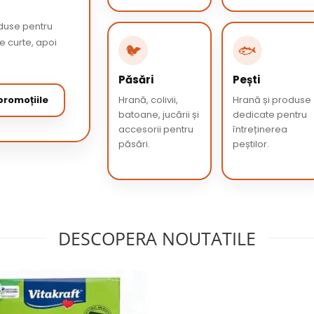
oduse pentru
de curte, apoi
🐦
🐟
Păsări
Pești
romoțiile
Hrană, colivii,
Hrană și produse
batoane, jucării și
dedicate pentru
accesorii pentru
întreținerea
păsări.
peștilor.
DESCOPERA NOUTATILE