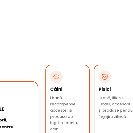
🐶
🐱
Câini
Pisici
Hrană,
Hrană, litiere,
recompense,
jucării, accesorii
LE
accesorii și
și produse pentru
produse de
îngrijire zilnică.
rii,
îngrijire pentru
 pentru
câini.