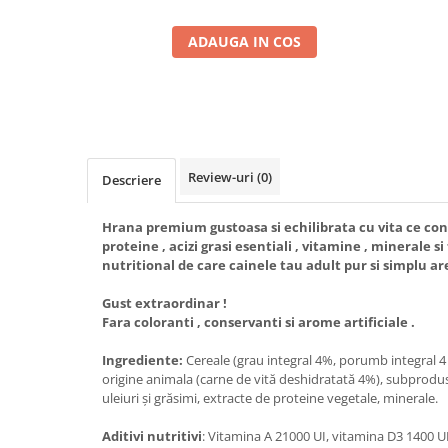
ADAUGA IN COS
Review-uri
(0)
Descriere
Hrana premium gustoasa si echilibrata cu vita ce con
proteine , acizi grasi esentiali , vitamine , minerale si
nutritional de care cainele tau adult pur si simplu ar
Gust extraordinar !
Fara coloranti , conservanti si arome artificiale .
Ingrediente:
Cereale (grau integral 4%, porumb integral 4
origine animala (carne de vită deshidratată 4%), subprodus
uleiuri și grăsimi, extracte de proteine vegetale, minerale.
Aditivi nutritivi
: Vitamina A 21000 UI, vitamina D3 1400 UI