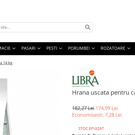
MACIE
PASARI
PESTI
PORUMBEI
ROZATOARE
ta 14 kg
Hrana uscata pentru cai
182,27 Lei
174,99 Lei
Economisesti:
7,28
Lei
STOC EPUIZAT