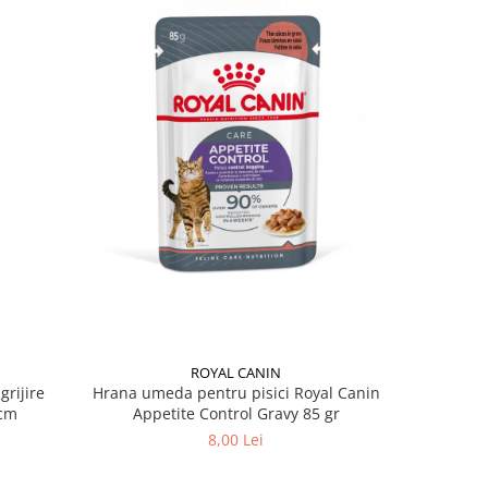
ROYAL CANIN
grijire
Hrana umeda pentru pisici Royal Canin
Hrana ume
 x 13 cm
Appetite Control Gravy 85 gr
Ag
8,00 Lei