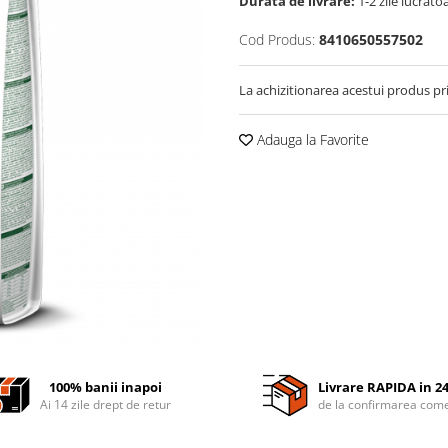
Durata de livrare:
1-2 zile lucrato
Cod Produs:
8410650557502
La achizitionarea acestui produs pr
Adauga la Favorite
100% banii inapoi
Livrare RAPIDA in 2
Ai 14 zile drept de retur
de la confirmarea come