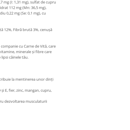
7 mg (I: 1,31 mg), sulfat de cupru
idrat 112 mg (Mn: 36,5 mg),
diu 0,22 mg (Se: 0,1 mg), cu
tă 12%, Fibră brută 3%, cenușă
e companie cu Carne de Vită, care
vitamine, minerale și fibre care
lipsi câinele tău.
tribuie la mentinerea unor dinți
și E, fier, zinc, mangan, cupru,
tru dezvoltarea musculaturii