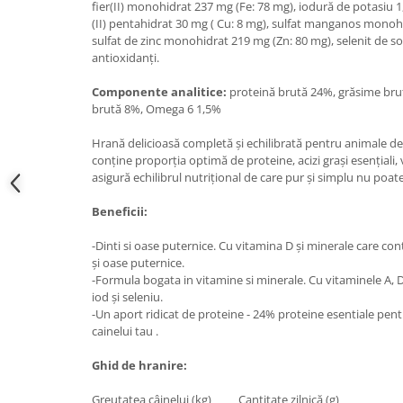
fier(II) monohidrat 237 mg (Fe: 78 mg), iodură de potasiu 1,
(II) pentahidrat 30 mg ( Cu: 8 mg), sulfat manganos monoh
sulfat de zinc monohidrat 219 mg (Zn: 80 mg), selenit de so
antioxidanți.
Componente analitice:
proteină brută 24%, grăsime bru
brută 8%, Omega 6 1,5%
Hrană delicioasă completă și echilibrată pentru animale d
conține proporția optimă de proteine, acizi grași esențiali, 
asigură echilibrul nutrițional de care pur și simplu nu poate 
Beneficii:
-Dinti si oase puternice. Cu vitamina D și minerale care con
și oase puternice.
-Formula bogata in vitamine si minerale. Cu vitaminele A, D 
iod și seleniu.
-Un aport ridicat de proteine - 24% proteine esentiale pen
cainelui tau .
Ghid de hranire:
Greutatea câinelui (kg) Cantitate zilnică (g)