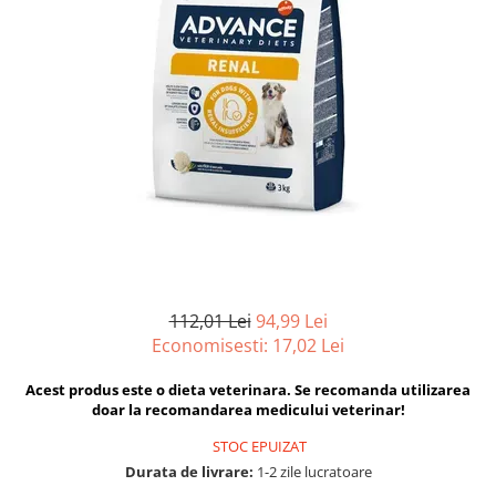
Hrana uscata
Hrana umeda
Hrana uscata caini
Hrana uscata
Hrana umeda pisici
Caine Junior
Caine Adult
Pisica Adult
Caine Senior
Pisica Junior
Oferta 2 saci
Pisica Senior
Igiena caini
Pisica Sterilizata
Ingrijire pisici
Cosmetica & produse de igiena
Covorase & Scutece
Asternut igienic
Solutii auriculare
Igiena pisici
Solutii curatare
Sampoane pisici
112,01 Lei
94,99 Lei
Solutii dentare
Oferte
Economisesti:
17,02
Lei
Solutii oftalmice
Recompense pisici
Acest produs este o dieta veterinara. Se recomanda utilizarea
Oferte
doar la recomandarea medicului veterinar!
Recompense caini
STOC EPUIZAT
Durata de livrare:
1-2 zile lucratoare