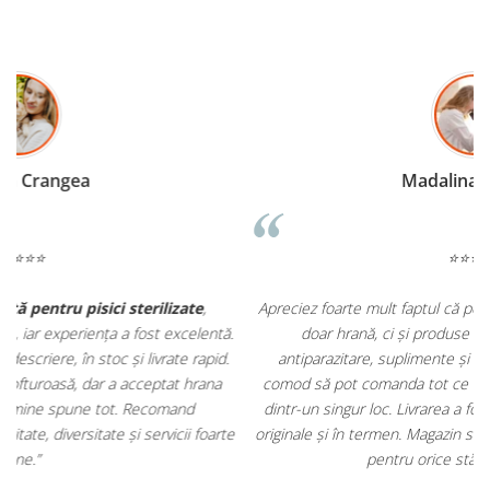
Madalina Stancea
⭐⭐⭐⭐⭐
Apreciez foarte mult faptul că pe
ehranaanimale.ro
găsesc nu
.
doar hrană, ci și produse din
farmacia veterinară
:
antiparazitare, suplimente și soluții de îngrijire. Este foarte
comod să pot comanda tot ce am nevoie pentru animalul meu
m
dintr-un singur loc. Livrarea a fost rapidă, iar produsele au fost
e
originale și în termen. Magazin serios, bine organizat și foarte util
t
pentru orice stăpân de animale.