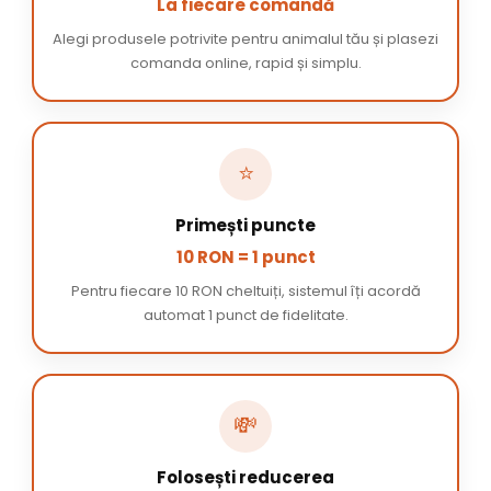
La fiecare comandă
Alegi produsele potrivite pentru animalul tău și plasezi
comanda online, rapid și simplu.
⭐
Primești puncte
10 RON = 1 punct
Pentru fiecare 10 RON cheltuiți, sistemul îți acordă
automat 1 punct de fidelitate.
💸
Folosești reducerea