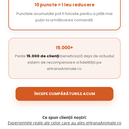
10 puncte = 1 leu reducere
Punctele acumulate pot fi folosite pentru a plăti mai
puțin la următoarea comandă.
15.000+
Peste
15.000 de clienți
beneficiază deja de actualul
sistem de recompensare a fidelității pe
eHranaAnimale.ro.
ÎNCEPE CUMPĂRĂTURILE ACUM
Ce spun clienții noștri:
Experiențele reale ale celor care au ales eHranaAnimale.ro