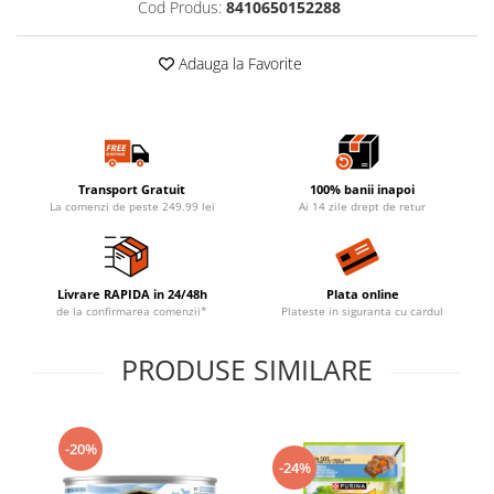
Cod Produs:
8410650152288
Adauga la Favorite
Transport Gratuit
100% banii inapoi
La comenzi de peste 249.99 lei
Ai 14 zile drept de retur
Livrare RAPIDA in 24/48h
Plata online
de la confirmarea comenzii*
Plateste in siguranta cu cardul
PRODUSE SIMILARE
-20%
-24%