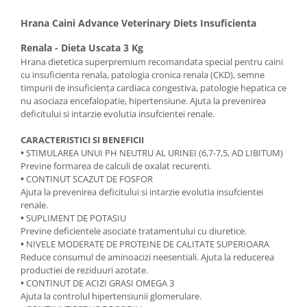
Hrana Caini Advance Veterinary Diets Insuficienta
Renala - Dieta Uscata 3 Kg
Hrana dietetica superpremium recomandata special pentru caini
cu insuficienta renala, patologia cronica renala (CKD), semne
timpurii de insuficienţa cardiaca congestiva, patologie hepatica ce
nu asociaza encefalopatie, hipertensiune. Ajuta la prevenirea
deficitului si intarzie evolutia insufcientei renale.
CARACTERISTICI SI BENEFICII
•
STIMULAREA UNUI PH NEUTRU AL URINEI (6,7-7,5, AD LIBITUM)
Previne formarea de calculi de oxalat recurenti.
•
CONTINUT SCAZUT DE FOSFOR
Ajuta la prevenirea deficitului si intarzie evolutia insufcientei
renale.
•
SUPLIMENT DE POTASIU
Previne deficientele asociate tratamentului cu diuretice.
•
NIVELE MODERATE DE PROTEINE DE CALITATE SUPERIOARA
Reduce consumul de aminoacizi neesentiali. Ajuta la reducerea
productiei de reziduuri azotate.
•
CONTINUT DE ACIZI GRASI OMEGA 3
Ajuta la controlul hipertensiunii glomerulare.