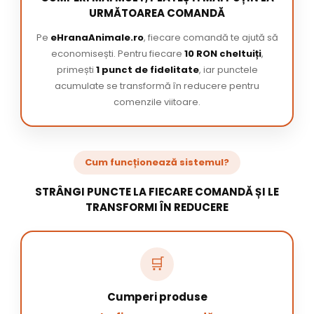
URMĂTOAREA COMANDĂ
Pe
eHranaAnimale.ro
, fiecare comandă te ajută să
economisești. Pentru fiecare
10 RON cheltuiți
,
primești
1 punct de fidelitate
, iar punctele
acumulate se transformă în reducere pentru
comenzile viitoare.
Cum funcționează sistemul?
STRÂNGI PUNCTE LA FIECARE COMANDĂ ȘI LE
TRANSFORMI ÎN REDUCERE
🛒
Cumperi produse