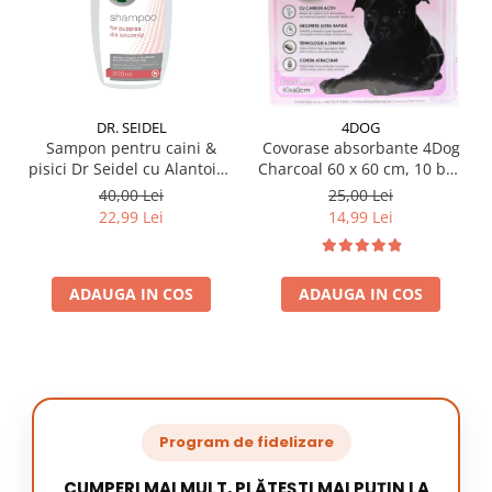
DR. SEIDEL
4DOG
Sampon pentru caini &
Covorase absorbante 4Dog
pisici Dr Seidel cu Alantoina
Charcoal 60 x 60 cm, 10 buc
220 ml
/ pachet
40,00 Lei
25,00 Lei
22,99 Lei
14,99 Lei
ADAUGA IN COS
ADAUGA IN COS
Program de fidelizare
CUMPERI MAI MULT, PLĂTEȘTI MAI PUȚIN LA