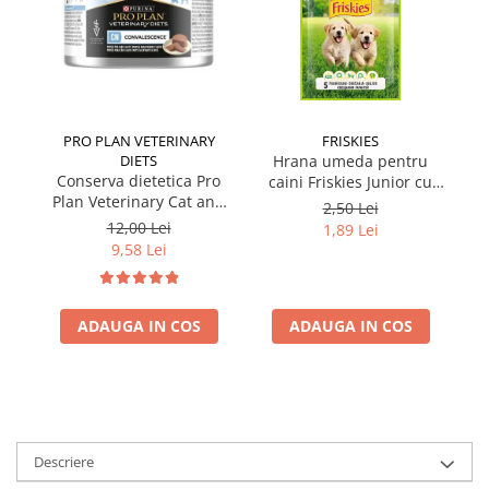
PRO PLAN VETERINARY
FRISKIES
DIETS
Hrana umeda pentru
Conserva dietetica Pro
caini Friskies Junior cu
cai
Plan Veterinary Cat and
pui & mazare 85 gr
2,50 Lei
Dog Convalescence 195
12,00 Lei
1,89 Lei
gr
9,58 Lei
ADAUGA IN COS
ADAUGA IN COS
Descriere