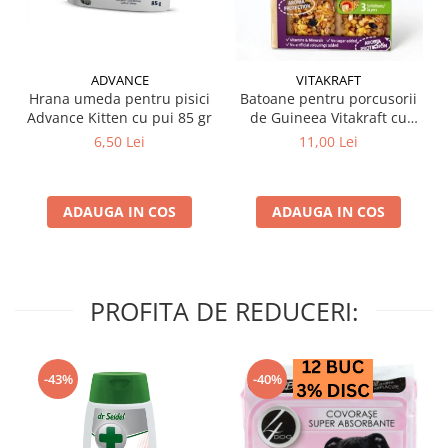
ADVANCE
VITAKRAFT
Hrana umeda pentru pisici
Batoane pentru porcusorii
Advance Kitten cu pui 85 gr
de Guineea Vitakraft cu
struguri & nuci 2 buc
6,50 Lei
11,00 Lei
ADAUGA IN COS
ADAUGA IN COS
PROFITA DE REDUCERI:
-43%
-40%