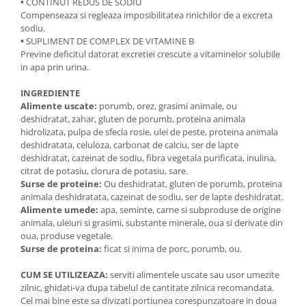
•
CONTINUT REDUS DE SODIU
Compenseaza si regleaza imposibilitatea rinichilor de a excreta
sodiu.
•
SUPLIMENT DE COMPLEX DE VITAMINE B
Previne deficitul datorat excretiei crescute a vitaminelor solubile
in apa prin urina.
INGREDIENTE
Alimente uscate:
porumb, orez, grasimi animale, ou
deshidratat, zahar, gluten de porumb, proteina animala
hidrolizata, pulpa de sfecla rosie, ulei de peste, proteina animala
deshidratata, celuloza, carbonat de calciu, ser de lapte
deshidratat, cazeinat de sodiu, fibra vegetala purificata, inulina,
citrat de potasiu, clorura de potasiu, sare.
Surse de proteine:
Ou deshidratat, gluten de porumb, proteina
animala deshidratata, cazeinat de sodiu, ser de lapte deshidratat.
Alimente umede:
apa, seminte, carne si subproduse de origine
animala, uleiuri si grasimi, substante minerale, oua si derivate din
oua, produse vegetale.
Surse de proteina:
ficat si inima de porc, porumb, ou.
CUM SE UTILIZEAZA:
serviti alimentele uscate sau usor umezite
zilnic, ghidati-va dupa tabelul de cantitate zilnica recomandata.
Cel mai bine este sa divizati portiunea corespunzatoare in doua