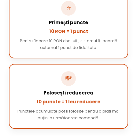
⭐
Primești puncte
10 RON = 1 punct
Pentru fiecare 10 RON cheltuiți, sistemul îți acordă
automat 1 punct de fidelitate.
💸
Folosești reducerea
10 puncte = 1 leu reducere
Punctele acumulate pot fi folosite pentru a plăti mai
puțin la următoarea comandă.