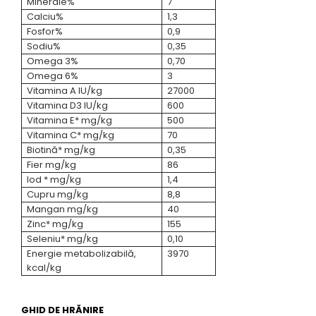
Minerale%
7
Calciu%
1,3
Fosfor%
0,9
Sodiu%
0,35
Omega 3%
0,70
Omega 6%
3
Vitamina A IU/kg
27000
Vitamina D3 IU/kg
600
Vitamina E* mg/kg
500
Vitamina C* mg/kg
70
Biotină* mg/kg
0,35
Fier mg/kg
86
Iod * mg/kg
1,4
Cupru mg/kg
8,8
Mangan mg/kg
40
Zinc* mg/kg
155
Seleniu* mg/kg
0,10
Energie metabolizabilă,
3970
kcal/kg
GHID DE HRĂNIRE