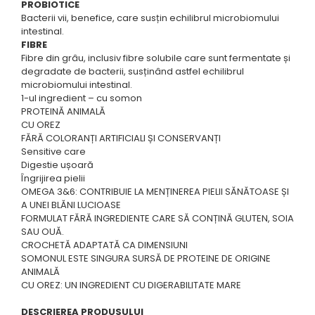
PROBIOTICE
Bacterii vii, benefice, care susțin echilibrul microbiomului
intestinal.
FIBRE
Fibre din grâu, inclusiv fibre solubile care sunt fermentate și
degradate de bacterii, susținând astfel echilibrul
microbiomului intestinal.
1-ul ingredient – cu somon
PROTEINĂ ANIMALĂ
CU OREZ
FĂRĂ COLORANȚI ARTIFICIALI ȘI CONSERVANȚI
Sensitive care
Digestie ușoară
Îngrijirea pielii
OMEGA 3&6: CONTRIBUIE LA MENȚINEREA PIELII SĂNĂTOASE ȘI
A UNEI BLĂNI LUCIOASE
FORMULAT FĂRĂ INGREDIENTE CARE SĂ CONȚINĂ GLUTEN, SOIA
SAU OUĂ.
CROCHETĂ ADAPTATĂ CA DIMENSIUNI
SOMONUL ESTE SINGURA SURSĂ DE PROTEINE DE ORIGINE
ANIMALĂ
CU OREZ: UN INGREDIENT CU DIGERABILITATE MARE
DESCRIEREA PRODUSULUI