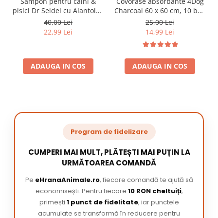
Sampon pentru caini &
Covorase absorbante 4Dog
pisici Dr Seidel cu Alantoina
Charcoal 60 x 60 cm, 10 buc
220 ml
/ pachet
40,00 Lei
25,00 Lei
22,99 Lei
14,99 Lei
ADAUGA IN COS
ADAUGA IN COS
Program de fidelizare
CUMPERI MAI MULT, PLĂTEȘTI MAI PUȚIN LA
URMĂTOAREA COMANDĂ
Pe
eHranaAnimale.ro
, fiecare comandă te ajută să
economisești. Pentru fiecare
10 RON cheltuiți
,
primești
1 punct de fidelitate
, iar punctele
acumulate se transformă în reducere pentru