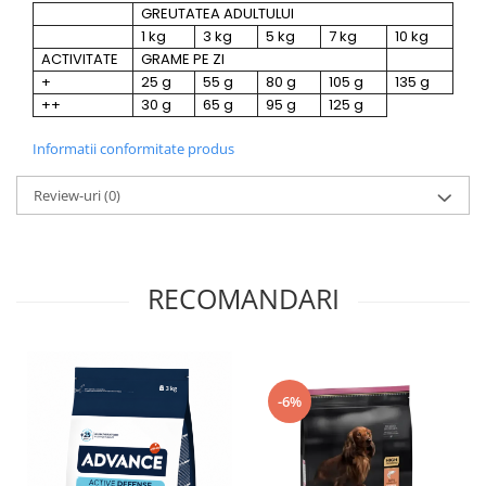
GREUTATEA ADULTULUI
1 kg
3 kg
5 kg
7 kg
10 kg
ACTIVITATE
GRAME PE ZI
+
25 g
55 g
80 g
105 g
135 g
++
30 g
65 g
95 g
125 g
Informatii conformitate produs
Review-uri
(0)
RECOMANDARI
-6%