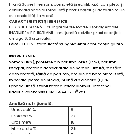
Hrană Super Premium, completă și echilibrată, completă și
echilibrată special formulată pentru cățelușii de toate taliile
cu sensibilități la hrană.
CARACTERISTICI ȘI BENEFICII
DIGESTIE UȘOARĂ – cu ingrediente foarte ușor digerabile
ÎNGRIJIREA PIELII&BLĂNII – mulțumită acizilor grași esențiali
omega 6, 3 și zincului.
FĂRĂ GLUTEN - formulat fără ingrediente care conțin gluten
INGREDIENTE:
Somon (18%), proteine din porumb, orez (14%), porumb
integral, proteine deshidratate de somon, untură, mazăre
deshidratată, făină de porumb, drojdie de bere hidrolizată,
minerale, pastă de sfeclă, inulină din cicoare (0,8%),
lignoceluloză. Stabilizator al microbiomului intestinal:
9
Bacillus velezensis DSM 15544 1 x 10
cfu.
Analiză nutrițională:
Umezeală %
8
Proteine %
27
Grăsime%
18
Fibre brute %
2,5