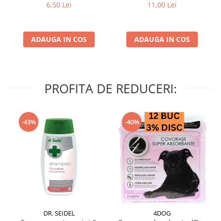
struguri & nuci 2 buc
6,50 Lei
11,00 Lei
ADAUGA IN COS
ADAUGA IN COS
PROFITA DE REDUCERI:
-43%
-40%
DR. SEIDEL
4DOG