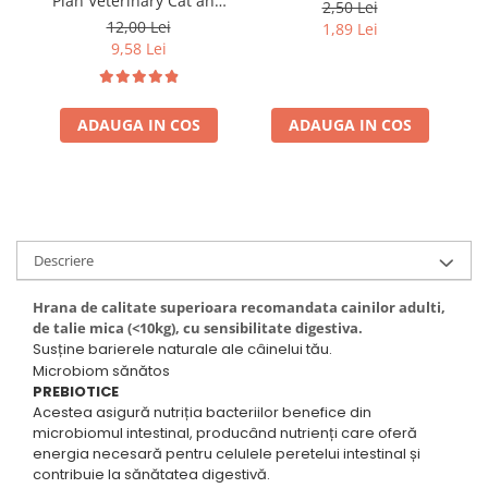
Plan Veterinary Cat and
pui & mazare 85 gr
2,50 Lei
Dog Convalescence 195
12,00 Lei
1,89 Lei
gr
9,58 Lei
ADAUGA IN COS
ADAUGA IN COS
Descriere
Hrana de calitate superioara recomandata cainilor adulti,
de talie mica (<10kg), cu sensibilitate digestiva.
Susține barierele naturale ale câinelui tău.
Microbiom sănătos
PREBIOTICE
Acestea asigură nutriția bacteriilor benefice din
microbiomul intestinal, producând nutrienți care oferă
energia necesară pentru celulele peretelui intestinal și
contribuie la sănătatea digestivă.