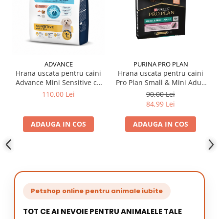
ADVANCE
PURINA PRO PLAN
Hrana uscata pentru caini
Hrana uscata pentru caini
Advance Mini Sensitive cu
Pro Plan Small & Mini Adult
somon 3 kg
Sensitive Skin cu somon 3
110,00 Lei
90,00 Lei
kg
84,99 Lei
ADAUGA IN COS
ADAUGA IN COS
Petshop online pentru animale iubite
TOT CE AI NEVOIE PENTRU ANIMALELE TALE