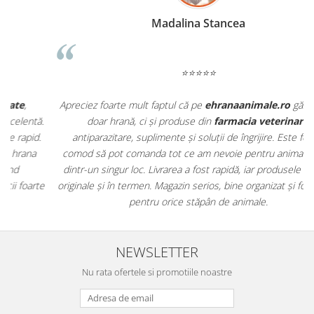
Madalina Stancea
⭐⭐⭐⭐⭐
Apreciez foarte mult faptul că pe
ehranaanimale.ro
găsesc nu
.
doar hrană, ci și produse din
farmacia veterinară
:
antiparazitare, suplimente și soluții de îngrijire. Este foarte
comod să pot comanda tot ce am nevoie pentru animalul meu
m
dintr-un singur loc. Livrarea a fost rapidă, iar produsele au fost
e
originale și în termen. Magazin serios, bine organizat și foarte util
t
pentru orice stăpân de animale.
NEWSLETTER
Nu rata ofertele si promotiile noastre