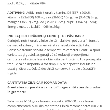
sodiu 0,5%, umiditate 78%.
ADITIVI/KG:
Aditivi nutriţionali: vitamina D3 (E671) 200UI,
vitamina E (3a700) 100mg, zinc (3b606) 10mg, fier (3b103) 8mg,
mangan (3b502) 2mg, iod (3b201) 0,5mg, cupru (3b405) 0,5mg.
Energie metabolizabilă 1.065 kcal/kg.
INDICAȚII DE HRĂNIRE ŞI CONDIȚII DE PĂSTRARE:
Cerinţele nutriţionale zilnice ale câinelui dvs. pot varia în funcţie
de mediul extern, mărimea, vârsta şi nivelul de activitate.
Conserva trebuie servită la temperatura camerei. Pentru a spori
varietatea şi gustul, asiguraţi-vă să reduceţi proporţional
cantitatea zilnică de hrană obişnuită pentru câini. Apa proaspătă
trebuie să fie disponibilă tot timpul. A se depozita într-un loc
uscat şi răcoros. Odată deschisă, conserva trebuie păstrată în
frigider.
CANTITATEA ZILNICĂ RECOMANDATĂ:
Greutatea corporală a câinelui în kg=cantitatea de produs
în grame/zi:
Talie mică (1-10 kg): ca hrană completă: 200-400 g / ca hrană
complementară, 50% din cantitatea zilnică recomandată: 100-200