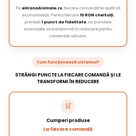
Pe
eHranaAnimale.ro
, fiecare comandă te ajută să
economisești. Pentru fiecare
10 RON cheltuiți
,
primești
1 punct de fidelitate
, iar punctele
acumulate se transformă în reducere pentru
comenzile viitoare.
Cum funcționează sistemul?
STRÂNGI PUNCTE LA FIECARE COMANDĂ ȘI LE
TRANSFORMI ÎN REDUCERE
🛒
Cumperi produse
La fiecare comandă