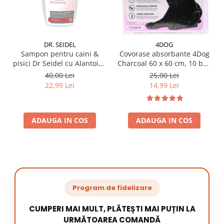
DR. SEIDEL
4DOG
Sampon pentru caini &
Covorase absorbante 4Dog
pisici Dr Seidel cu Alantoina
Charcoal 60 x 60 cm, 10 buc
220 ml
/ pachet
40,00 Lei
25,00 Lei
22,99 Lei
14,99 Lei
ADAUGA IN COS
ADAUGA IN COS
Program de fidelizare
CUMPERI MAI MULT, PLĂTEȘTI MAI PUȚIN LA
URMĂTOAREA COMANDĂ