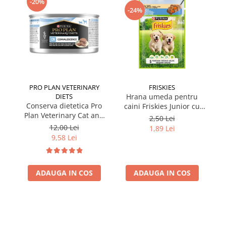
-20%
-24%
PRO PLAN VETERINARY
FRISKIES
DIETS
Hrana umeda pentru
Conserva dietetica Pro
caini Friskies Junior cu
cai
Plan Veterinary Cat and
pui & mazare 85 gr
2,50 Lei
Dog Convalescence 195
12,00 Lei
1,89 Lei
gr
9,58 Lei
ADAUGA IN COS
ADAUGA IN COS