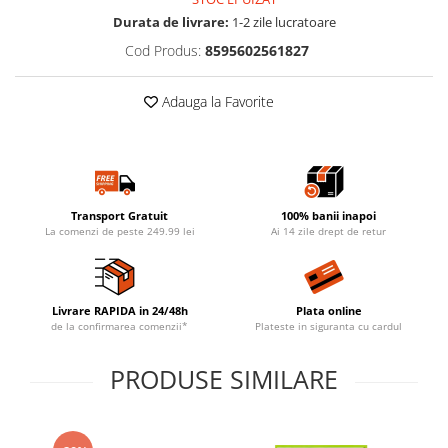
Durata de livrare:
1-2 zile lucratoare
Cod Produs:
8595602561827
Adauga la Favorite
Transport Gratuit
100% banii inapoi
La comenzi de peste 249.99 lei
Ai 14 zile drept de retur
Livrare RAPIDA in 24/48h
Plata online
de la confirmarea comenzii*
Plateste in siguranta cu cardul
PRODUSE SIMILARE