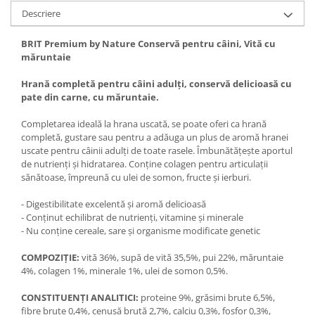
Descriere
BRIT Premium by Nature Conservă pentru câini, Vită cu
măruntaie
Hrană completă pentru câini adulţi, conservă delicioasă cu
pate din carne, cu măruntaie.
Completarea ideală la hrana uscată, se poate oferi ca hrană
completă, gustare sau pentru a adăuga un plus de aromă hranei
uscate pentru câinii adulţi de toate rasele. Îmbunătăţeşte aportul
de nutrienţi şi hidratarea. Conţine colagen pentru articulaţii
sănătoase, împreună cu ulei de somon, fructe şi ierburi.
- Digestibilitate excelentă şi aromă delicioasă
- Conţinut echilibrat de nutrienţi, vitamine şi minerale
- Nu conţine cereale, sare şi organisme modificate genetic
COMPOZIȚIE:
vită 36%, supă de vită 35,5%, pui 22%, măruntaie
4%, colagen 1%, minerale 1%, ulei de somon 0,5%.
CONSTITUENȚI ANALITICI:
proteine 9%, grăsimi brute 6,5%,
fibre brute 0,4%, cenuşă brută 2,7%, calciu 0,3%, fosfor 0,3%,