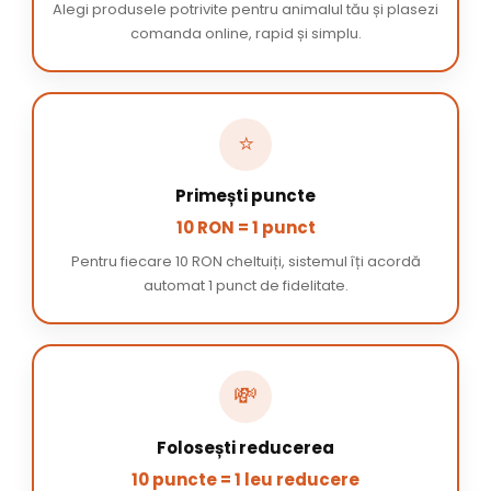
Alegi produsele potrivite pentru animalul tău și plasezi
comanda online, rapid și simplu.
⭐
Primești puncte
10 RON = 1 punct
Pentru fiecare 10 RON cheltuiți, sistemul îți acordă
automat 1 punct de fidelitate.
💸
Folosești reducerea
10 puncte = 1 leu reducere