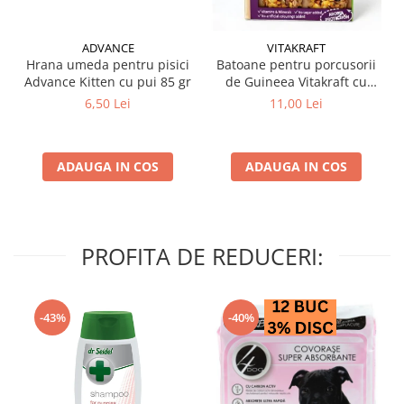
ADVANCE
VITAKRAFT
Hrana umeda pentru pisici
Batoane pentru porcusorii
Advance Kitten cu pui 85 gr
de Guineea Vitakraft cu
struguri & nuci 2 buc
6,50 Lei
11,00 Lei
ADAUGA IN COS
ADAUGA IN COS
PROFITA DE REDUCERI:
-43%
-40%