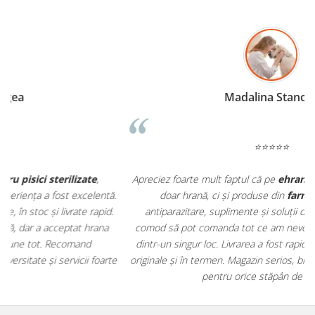
Madalina Stancea
⭐⭐⭐⭐⭐
Apreciez foarte mult faptul că pe
ehranaanimale.ro
găsesc nu
.
doar hrană, ci și produse din
farmacia veterinară
:
antiparazitare, suplimente și soluții de îngrijire. Este foarte
comod să pot comanda tot ce am nevoie pentru animalul meu
m
dintr-un singur loc. Livrarea a fost rapidă, iar produsele au fost
e
originale și în termen. Magazin serios, bine organizat și foarte util
t
pentru orice stăpân de animale.