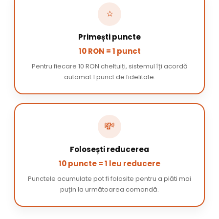
⭐
Primești puncte
10 RON = 1 punct
Pentru fiecare 10 RON cheltuiți, sistemul îți acordă
automat 1 punct de fidelitate.
💸
Folosești reducerea
10 puncte = 1 leu reducere
Punctele acumulate pot fi folosite pentru a plăti mai
puțin la următoarea comandă.