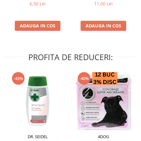
struguri & nuci 2 buc
6,50 Lei
11,00 Lei
ADAUGA IN COS
ADAUGA IN COS
PROFITA DE REDUCERI:
-43%
-40%
DR. SEIDEL
4DOG