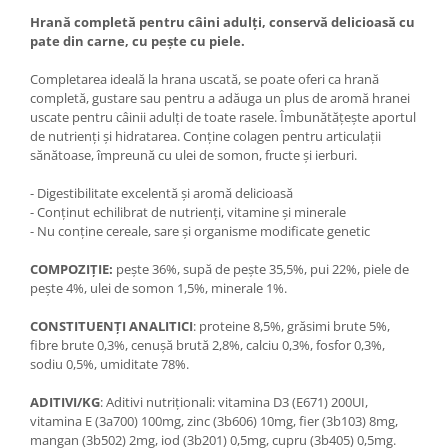
Hrană completă pentru câini adulţi, conservă delicioasă cu
pate din carne, cu peşte cu piele.
Completarea ideală la hrana uscată, se poate oferi ca hrană
completă, gustare sau pentru a adăuga un plus de aromă hranei
uscate pentru câinii adulţi de toate rasele. Îmbunătăţeşte aportul
de nutrienţi şi hidratarea. Conţine colagen pentru articulaţii
sănătoase, împreună cu ulei de somon, fructe şi ierburi.
- Digestibilitate excelentă şi aromă delicioasă
- Conţinut echilibrat de nutrienţi, vitamine şi minerale
- Nu conţine cereale, sare şi organisme modificate genetic
COMPOZIȚIE:
peşte 36%, supă de peşte 35,5%, pui 22%, piele de
peşte 4%, ulei de somon 1,5%, minerale 1%.
CONSTITUENȚI ANALITICI
: proteine 8,5%, grăsimi brute 5%,
fibre brute 0,3%, cenuşă brută 2,8%, calciu 0,3%, fosfor 0,3%,
sodiu 0,5%, umiditate 78%.
ADITIVI/KG
: Aditivi nutriţionali: vitamina D3 (E671) 200UI,
vitamina E (3a700) 100mg, zinc (3b606) 10mg, fier (3b103) 8mg,
mangan (3b502) 2mg, iod (3b201) 0,5mg, cupru (3b405) 0,5mg.