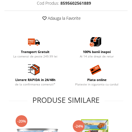
Cod Produs:
8595602561889
Adauga la Favorite
Transport Gratuit
100% banii inapoi
La comenzi de peste 249.99 lei
Ai 14 zile drept de retur
Livrare RAPIDA in 24/48h
Plata online
de la confirmarea comenzii*
Plateste in siguranta cu cardul
PRODUSE SIMILARE
-20%
-24%