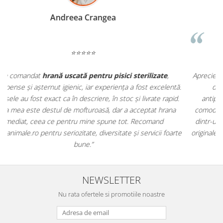
Madalina Stancea
⭐⭐⭐⭐⭐
Apreciez foarte mult faptul că pe
ehranaanimale.ro
găsesc nu
.
doar hrană, ci și produse din
farmacia veterinară
:
antiparazitare, suplimente și soluții de îngrijire. Este foarte
comod să pot comanda tot ce am nevoie pentru animalul meu
m
dintr-un singur loc. Livrarea a fost rapidă, iar produsele au fost
e
originale și în termen. Magazin serios, bine organizat și foarte util
t
pentru orice stăpân de animale.
NEWSLETTER
Nu rata ofertele si promotiile noastre