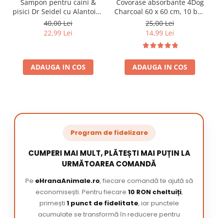
Sampon pentru caini &
Covorase absorbante 4Dog
pisici Dr Seidel cu Alantoina
Charcoal 60 x 60 cm, 10 buc
220 ml
/ pachet
40,00 Lei
25,00 Lei
22,99 Lei
14,99 Lei
ADAUGA IN COS
ADAUGA IN COS
Program de fidelizare
CUMPERI MAI MULT, PLĂTEȘTI MAI PUȚIN LA
URMĂTOAREA COMANDĂ
Pe
eHranaAnimale.ro
, fiecare comandă te ajută să
economisești. Pentru fiecare
10 RON cheltuiți
,
primești
1 punct de fidelitate
, iar punctele
acumulate se transformă în reducere pentru