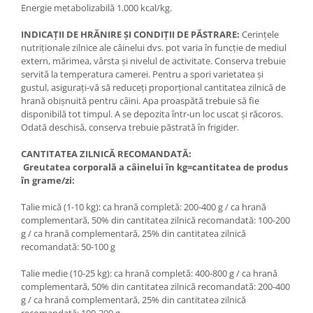
Energie metabolizabilă 1.000 kcal/kg.
INDICAȚII DE HRĂNIRE ŞI CONDIȚII DE PĂSTRARE:
Cerinţele
nutriţionale zilnice ale câinelui dvs. pot varia în funcţie de mediul
extern, mărimea, vârsta şi nivelul de activitate. Conserva trebuie
servită la temperatura camerei. Pentru a spori varietatea şi
gustul, asiguraţi-vă să reduceţi proporţional cantitatea zilnică de
hrană obişnuită pentru câini. Apa proaspătă trebuie să fie
disponibilă tot timpul. A se depozita într-un loc uscat şi răcoros.
Odată deschisă, conserva trebuie păstrată în frigider.
CANTITATEA ZILNICĂ RECOMANDATĂ:
Greutatea corporală a câinelui în kg=cantitatea de produs
în grame/zi:
Talie mică (1-10 kg): ca hrană completă: 200-400 g / ca hrană
complementară, 50% din cantitatea zilnică recomandată: 100-200
g / ca hrană complementară, 25% din cantitatea zilnică
recomandată: 50-100 g
Talie medie (10-25 kg): ca hrană completă: 400-800 g / ca hrană
complementară, 50% din cantitatea zilnică recomandată: 200-400
g / ca hrană complementară, 25% din cantitatea zilnică
recomandată: 100-200 g