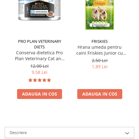
PRO PLAN VETERINARY
FRISKIES
DIETS
Hrana umeda pentru
Conserva dietetica Pro
caini Friskies Junior cu
cai
Plan Veterinary Cat and
pui & mazare 85 gr
2,50 Lei
Dog Convalescence 195
12,00 Lei
1,89 Lei
gr
9,58 Lei
ADAUGA IN COS
ADAUGA IN COS
Descriere