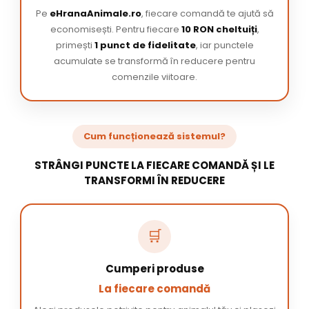
Pe
eHranaAnimale.ro
, fiecare comandă te ajută să
economisești. Pentru fiecare
10 RON cheltuiți
,
primești
1 punct de fidelitate
, iar punctele
acumulate se transformă în reducere pentru
comenzile viitoare.
Cum funcționează sistemul?
STRÂNGI PUNCTE LA FIECARE COMANDĂ ȘI LE
TRANSFORMI ÎN REDUCERE
🛒
Cumperi produse
La fiecare comandă