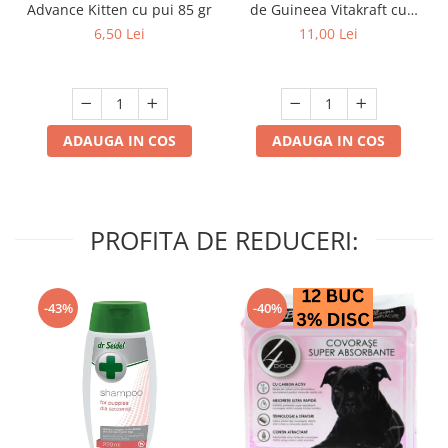
Advance Kitten cu pui 85 gr
de Guineea Vitakraft cu
struguri & nuci 2 buc
6,50 Lei
11,00 Lei
ADAUGA IN COS
ADAUGA IN COS
PROFITA DE REDUCERI:
-43%
-40%