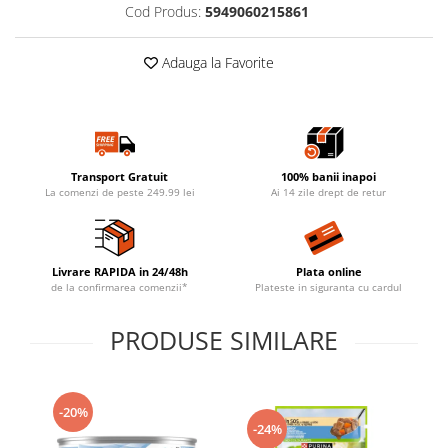
Cod Produs:
5949060215861
Adauga la Favorite
Transport Gratuit
100% banii inapoi
La comenzi de peste 249.99 lei
Ai 14 zile drept de retur
Livrare RAPIDA in 24/48h
Plata online
de la confirmarea comenzii*
Plateste in siguranta cu cardul
PRODUSE SIMILARE
-20%
-24%