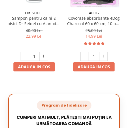
DR. SEIDEL
4DOG
Sampon pentru caini &
Covorase absorbante 4Dog
pisici Dr Seidel cu Alantoina
Charcoal 60 x 60 cm, 10 buc
220 ml
/ pachet
40,00 Lei
25,00 Lei
22,99 Lei
14,99 Lei
ADAUGA IN COS
ADAUGA IN COS
Program de fidelizare
CUMPERI MAI MULT, PLĂTEȘTI MAI PUȚIN LA
URMĂTOAREA COMANDĂ