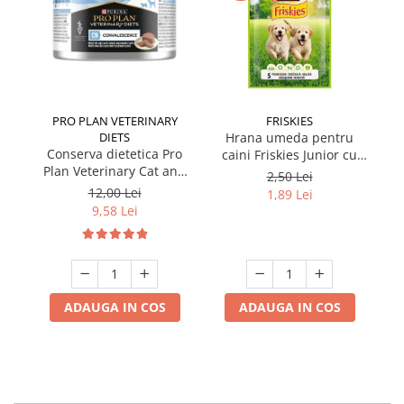
PRO PLAN VETERINARY
FRISKIES
DIETS
Hrana umeda pentru
Conserva dietetica Pro
caini Friskies Junior cu
cai
Plan Veterinary Cat and
pui & mazare 85 gr
2,50 Lei
Dog Convalescence 195
12,00 Lei
1,89 Lei
gr
9,58 Lei
ADAUGA IN COS
ADAUGA IN COS