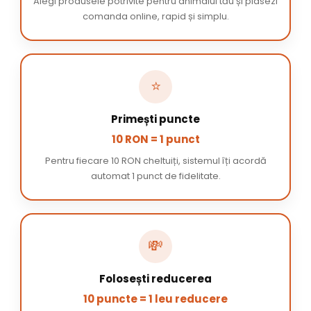
Alegi produsele potrivite pentru animalul tău și plasezi
comanda online, rapid și simplu.
⭐
Primești puncte
10 RON = 1 punct
Pentru fiecare 10 RON cheltuiți, sistemul îți acordă
automat 1 punct de fidelitate.
💸
Folosești reducerea
10 puncte = 1 leu reducere