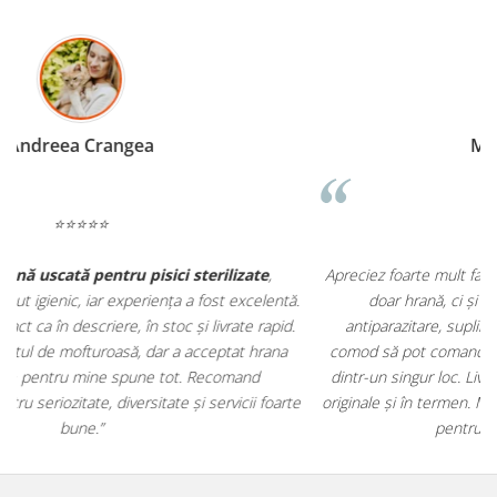
Madalina Stancea
⭐⭐⭐⭐⭐
Apreciez foarte mult faptul că pe
ehranaanimale.ro
găsesc nu
.
doar hrană, ci și produse din
farmacia veterinară
:
antiparazitare, suplimente și soluții de îngrijire. Este foarte
comod să pot comanda tot ce am nevoie pentru animalul meu
m
dintr-un singur loc. Livrarea a fost rapidă, iar produsele au fost
e
originale și în termen. Magazin serios, bine organizat și foarte util
t
pentru orice stăpân de animale.