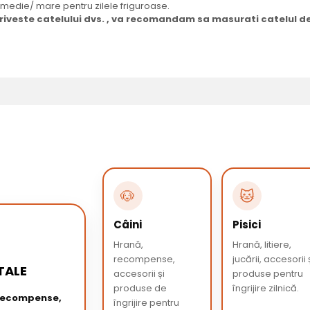
 medie/ mare pentru zilele friguroase.
riveste catelului dvs. , va recomandam sa masurati catelul de 
🐶
🐱
Câini
Pisici
Hrană,
Hrană, litiere,
recompense,
jucării, accesorii 
TALE
accesorii și
produse pentru
produse de
îngrijire zilnică.
 recompense,
îngrijire pentru