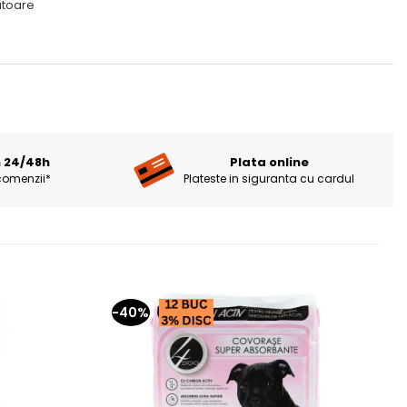
ratoare
n 24/48h
Plata online
comenzii*
Plateste in siguranta cu cardul
-40%