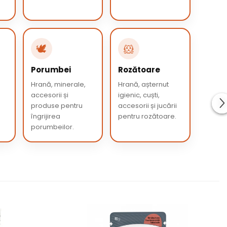
🕊️
🐹
Porumbei
Rozătoare
e
Hrană, minerale,
Hrană, așternut
accesorii și
igienic, cuști,
produse pentru
accesorii și jucării
îngrijirea
pentru rozătoare.
porumbeilor.