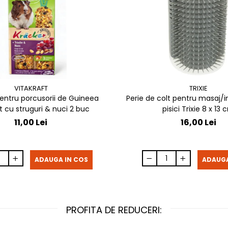
VITAKRAFT
TRIXIE
entru porcusorii de Guineea
Perie de colt pentru masaj/in
t cu struguri & nuci 2 buc
pisici Trixie 8 x 
11,00 Lei
16,00 Lei
ADAUGA IN COS
ADAUGA
PROFITA DE REDUCERI: