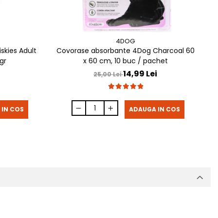
4DOG
skies Adult
Covorase absorbante 4Dog Charcoal 60
C
gr
x 60 cm, 10 buc / pachet
14,99 Lei
25,00 Lei
 IN COS
ADAUGA IN COS