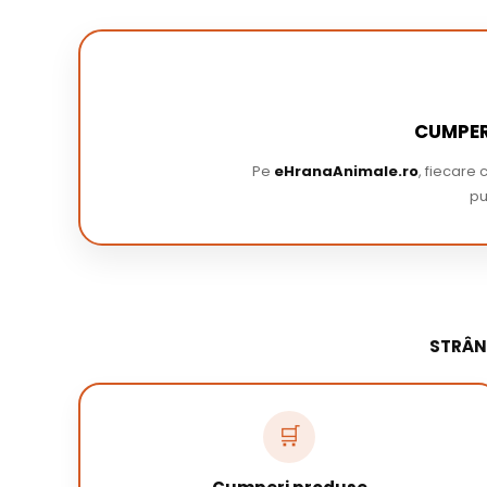
CUMPER
Pe
eHranaAnimale.ro
, fiecare
pu
STRÂN
🛒