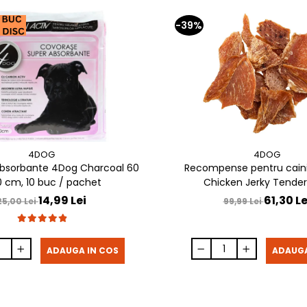
-39%
4DOG
4DOG
bsorbante 4Dog Charcoal 60
Recompense pentru cain
0 cm, 10 buc / pachet
Chicken Jerky Tenders
14,99 Lei
61,30 Le
25,00 Lei
99,99 Lei
ADAUGA IN COS
ADAUGA