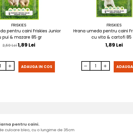
FRISKIES
FRISKIES
a pentru caini Friskies Junior
Hrana umeda pentru caini Fri
u pui & mazare 85 gr
cu vita & cartofi 85 
1,89 Lei
1,89 Lei
2,50 Lei
ADAUGA IN COS
ADAUGA
arna pentru caini.
 de culoare bleo, cu o lungime de 35cm