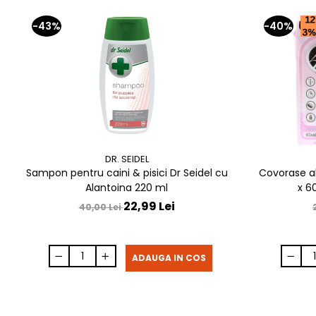
-43%
-40%
DR. SEIDEL
Sampon pentru caini & pisici Dr Seidel cu
Covorase a
Alantoina 220 ml
x 6
22,99 Lei
40,00 Lei
ADAUGA IN COS