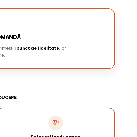
COMANDĂ
primești
1 punct de fidelitate
, iar
re.
DUCERE
💸