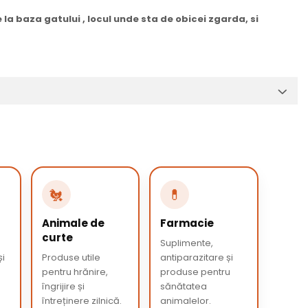
la baza gatului , locul unde sta de obicei zgarda, si
🐔
💊
Animale de
Farmacie
curte
Suplimente,
și
Produse utile
antiparazitare și
pentru hrănire,
produse pentru
îngrijire și
sănătatea
întreținere zilnică.
animalelor.