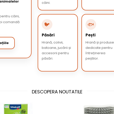
 animalelor
câini.
entru câini,
 apoi comandă
🐦
🐟
Păsări
Pești
Hrană, colivii,
Hrană și produs
țiile
batoane, jucării și
dedicate pentru
accesorii pentru
întreținerea
păsări.
peștilor.
DESCOPERA NOUTATILE