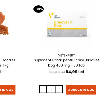
-38%
VETEXPERT
i Goodies
Supliment urinar pentru caini UrinoVet
 1 kg
Dog 400 mg - 30 tab
i
64,99 Lei
105,00 Lei
 IN COS
ADAUGA IN COS