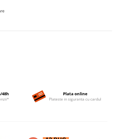
are
4/48h
Plata online
nzii*
Plateste in siguranta cu cardul