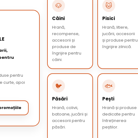
🐶
🐱
Câini
Pisici
Hrană,
Hrană, litiere,
recompense,
jucării, accesorii
LE
accesorii și
și produse pentru
produse de
îngrijire zilnică.
rii,
îngrijire pentru
 pentru
câini.
oduse pentru
de curte, apoi
🐦
🐟
Păsări
Pești
romoțiile
Hrană, colivii,
Hrană și produse
batoane, jucării și
dedicate pentru
accesorii pentru
întreținerea
păsări.
peștilor.