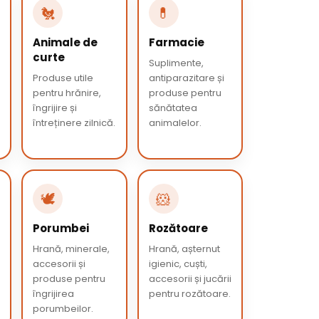
🐔
💊
Animale de
Farmacie
curte
Suplimente,
Produse utile
antiparazitare și
pentru hrănire,
produse pentru
îngrijire și
sănătatea
întreținere zilnică.
animalelor.
🕊️
🐹
Porumbei
Rozătoare
Hrană, minerale,
Hrană, așternut
accesorii și
igienic, cuști,
produse pentru
accesorii și jucării
îngrijirea
pentru rozătoare.
porumbeilor.