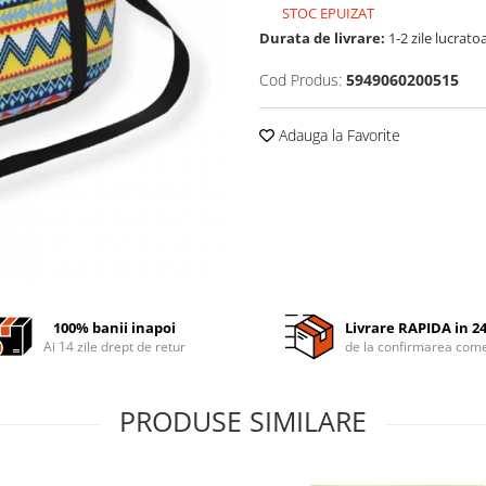
STOC EPUIZAT
Durata de livrare:
1-2 zile lucrato
Cod Produs:
5949060200515
Adauga la Favorite
100% banii inapoi
Livrare RAPIDA in 2
Ai 14 zile drept de retur
de la confirmarea come
PRODUSE SIMILARE