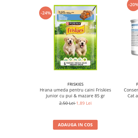
-20
-24%
FRISKIES
Hrana umeda pentru caini Friskies
Conser
Junior cu pui & mazare 85 gr
Cat 
2,50 Lei
1,89 Lei
ADAUGA IN COS