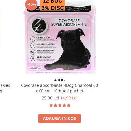
-40%
4DOG
skies
Covorase absorbante 4Dog Charcoal 60
Salam pentru 
gr
x 60 cm, 10 buc / pachet
25,00 Lei
14,99 Lei
ADAUGA IN COS
A