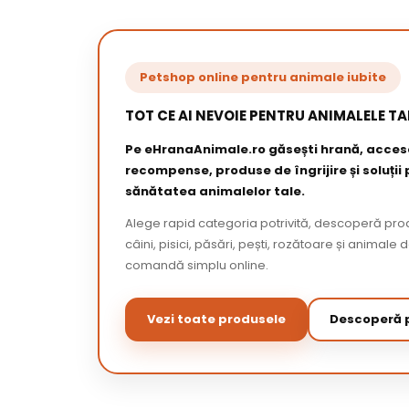
Petshop online pentru animale iubite
TOT CE AI NEVOIE PENTRU ANIMALELE TA
Pe eHranaAnimale.ro găsești hrană, acceso
recompense, produse de îngrijire și soluții
sănătatea animalelor tale.
Alege rapid categoria potrivită, descoperă pr
câini, pisici, păsări, pești, rozătoare și animale 
comandă simplu online.
Vezi toate produsele
Descoperă p