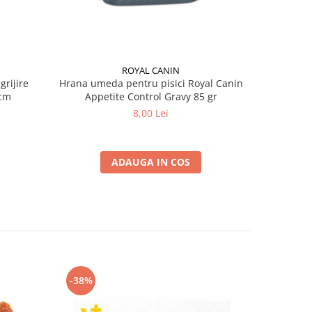
ROYAL CANIN
grijire
Hrana umeda pentru pisici Royal Canin
Hrana ume
 x 13 cm
Appetite Control Gravy 85 gr
Ag
8,00 Lei
ADAUGA IN COS
-38%