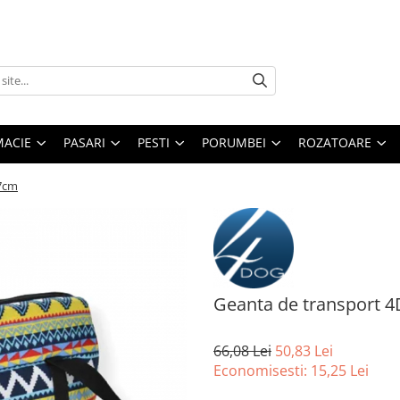
MACIE
PASARI
PESTI
PORUMBEI
ROZATOARE
27cm
Geanta de transport 
66,08 Lei
50,83 Lei
Economisesti:
15,25
Lei