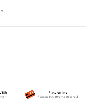
are
4/48h
Plata online
nzii*
Plateste in siguranta cu cardul