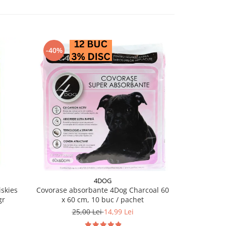
-40%
-28%
4DOG
PRO PL
skies
Covorase absorbante 4Dog Charcoal 60
Conserva diet
gr
x 60 cm, 10 buc / pachet
EN Ga
25,00 Lei
14,99 Lei
18