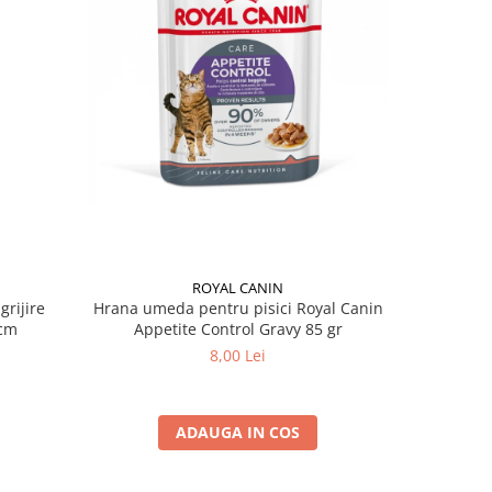
ROYAL CANIN
grijire
Hrana umeda pentru pisici Royal Canin
Hrana ume
 x 13 cm
Appetite Control Gravy 85 gr
Ag
8,00 Lei
ADAUGA IN COS