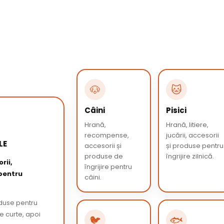
🐶
🐱
Câini
Pisici
Hrană,
Hrană, litiere,
recompense,
jucării, accesorii
LE
accesorii și
și produse pentru
produse de
îngrijire zilnică.
rii,
îngrijire pentru
 pentru
câini.
oduse pentru
de curte, apoi
🐦
🐟