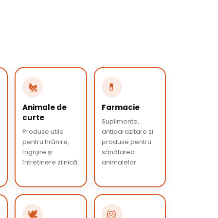
🐔
💊
Animale de
Farmacie
curte
Suplimente,
Produse utile
antiparazitare și
pentru hrănire,
produse pentru
îngrijire și
sănătatea
întreținere zilnică.
animalelor.
🕊️
🐹