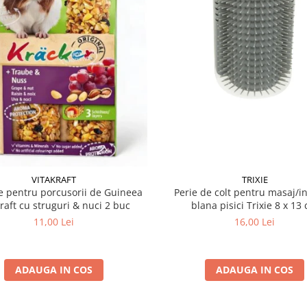
VITAKRAFT
TRIXIE
 pentru porcusorii de Guineea
Perie de colt pentru masaj/in
kraft cu struguri & nuci 2 buc
blana pisici Trixie 8
11,00 Lei
16,00 Lei
ADAUGA IN COS
ADAUGA IN COS