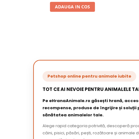
ADAUGA IN COS
Petshop online pentru animale iubite
TOT CE AI NEVOIE PENTRU ANIMALELE TA
Pe eHranaAnimale.ro găsești hrană, acceso
recompense, produse de îngrijire și soluții
sănătatea animalelor tale.
Alege rapid categoria potrivită, descoperă pr
câini, pisici, păsări, pești, rozătoare și animale 