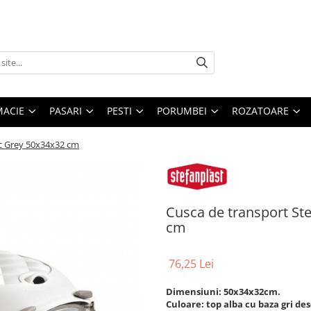
MACIE
PASARI
PESTI
PORUMBEI
ROZATOARE
ic Grey 50x34x32 cm
Cusca de transport Ste
cm
76,25 Lei
Dimensiuni: 50x34x32cm.
Culoare: top alba cu baza gri des