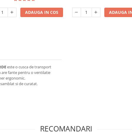
ADAUGA IN COS
ADAUGA IN
ERDE
este o cusca de transport
ca are fante pentru o ventilatie
aner ergonomic.
samblat si de curatat.
RECOMANDARI