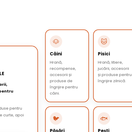
🐶
🐱
Câini
Pisici
Hrană,
Hrană, litiere,
recompense,
jucării, accesorii
LE
accesorii și
și produse pentru
produse de
îngrijire zilnică.
rii,
îngrijire pentru
 pentru
câini.
oduse pentru
de curte, apoi
🐦
🐟
Păsări
Pești