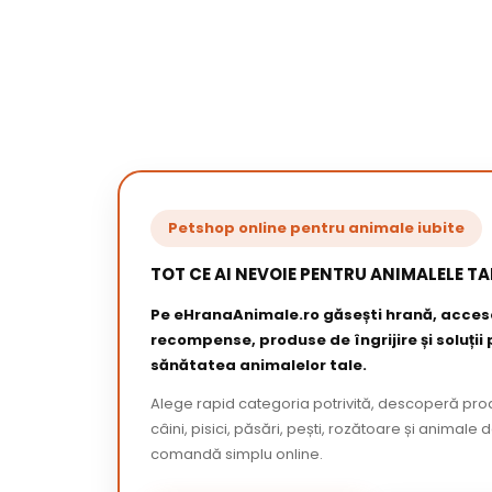
Petshop online pentru animale iubite
TOT CE AI NEVOIE PENTRU ANIMALELE TA
Pe eHranaAnimale.ro găsești hrană, acceso
recompense, produse de îngrijire și soluții
sănătatea animalelor tale.
Alege rapid categoria potrivită, descoperă pr
câini, pisici, păsări, pești, rozătoare și animale 
comandă simplu online.