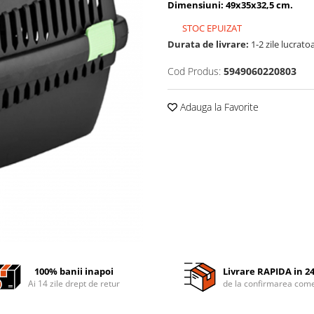
Dimensiuni: 49x35x32,5 cm.
STOC EPUIZAT
Durata de livrare:
1-2 zile lucrato
Cod Produs:
5949060220803
Adauga la Favorite
100% banii inapoi
Livrare RAPIDA in 2
Ai 14 zile drept de retur
de la confirmarea come