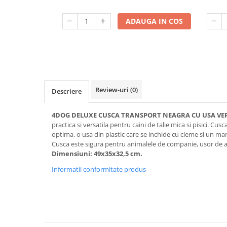
ADAUGA IN COS
Review-uri
(0)
Descriere
4DOG DELUXE CUSCA TRANSPORT NEAGRA CU USA V
practica si versatila pentru caini de talie mica si pisici. Cus
optima, o usa din plastic care se inchide cu cleme si un m
Cusca este sigura pentru animalele de companie, usor de a
Dimensiuni: 49x35x32,5 cm.
Informatii conformitate produs