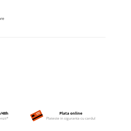
are
4/48h
Plata online
nzii*
Plateste in siguranta cu cardul