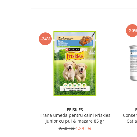
-20
-24%
FRISKIES
Hrana umeda pentru caini Friskies
Conser
Junior cu pui & mazare 85 gr
Cat 
2,50 Lei
1,89 Lei