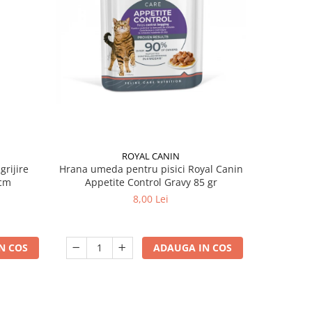
ROYAL CANIN
grijire
Hrana umeda pentru pisici Royal Canin
Hrana ume
 x 13 cm
Appetite Control Gravy 85 gr
Ag
8,00 Lei
N COS
ADAUGA IN COS