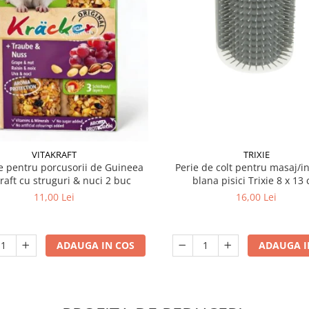
VITAKRAFT
TRIXIE
 pentru porcusorii de Guineea
Perie de colt pentru masaj/in
kraft cu struguri & nuci 2 buc
blana pisici Trixie 8
11,00 Lei
16,00 Lei
ADAUGA IN COS
ADAUGA I