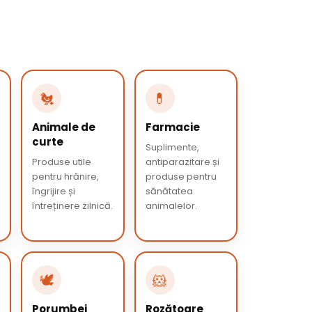
🐔
💊
Animale de
Farmacie
curte
Suplimente,
Produse utile
antiparazitare și
pentru hrănire,
produse pentru
îngrijire și
sănătatea
întreținere zilnică.
animalelor.
🕊️
🐹
Porumbei
Rozătoare