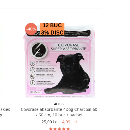
-40%
4DOG
skies
Covorase absorbante 4Dog Charcoal 60
Salam pentru 
gr
x 60 cm, 10 buc / pachet
25,00 Lei
14,99 Lei