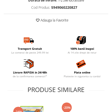
Durata de livrare:
1-2 zile lucratoare
Cod Produs:
5949060220827
Adauga la Favorite
Transport Gratuit
100% banii inapoi
La comenzi de peste 249.99 lei
Ai 14 zile drept de retur
Livrare RAPIDA in 24/48h
Plata online
de la confirmarea comenzii*
Plateste in siguranta cu cardul
PRODUSE SIMILARE
-20%
-24%