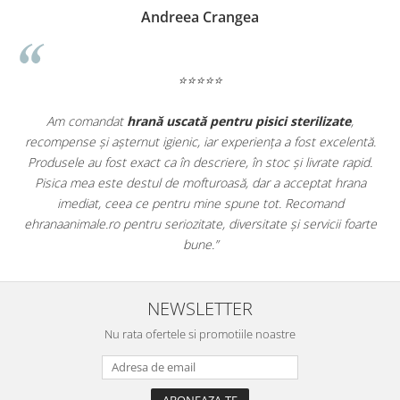
Madalina Stancea
⭐⭐⭐⭐⭐
te
,
Apreciez foarte mult faptul că pe
ehranaanimale.ro
găsesc 
elentă.
doar hrană, ci și produse din
farmacia veterinară
:
 rapid.
antiparazitare, suplimente și soluții de îngrijire. Este foarte
hrana
comod să pot comanda tot ce am nevoie pentru animalul me
d
dintr-un singur loc. Livrarea a fost rapidă, iar produsele au fos
 foarte
originale și în termen. Magazin serios, bine organizat și foarte u
pentru orice stăpân de animale.
NEWSLETTER
Nu rata ofertele si promotiile noastre