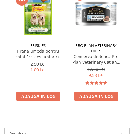
FRISKIES
PRO PLAN VETERINARY
Hrana umeda pentru
DIETS
Conserva dietetica Pro
caini Friskies Junior cu
cai
Plan Veterinary Cat and
pui & mazare 85 gr
2,50 Lei
Dog Convalescence 195
12,00 Lei
1,89 Lei
gr
9,58 Lei
ADAUGA IN COS
ADAUGA IN COS
Descriere