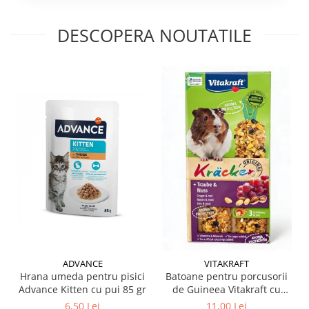
DESCOPERA NOUTATILE
ADVANCE
VITAKRAFT
Hrana umeda pentru pisici
Batoane pentru porcusorii
Advance Kitten cu pui 85 gr
de Guineea Vitakraft cu
struguri & nuci 2 buc
6,50 Lei
11,00 Lei