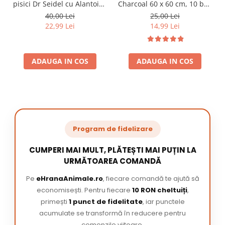
pisici Dr Seidel cu Alantoina
Charcoal 60 x 60 cm, 10 buc
220 ml
/ pachet
40,00 Lei
25,00 Lei
22,99 Lei
14,99 Lei
ADAUGA IN COS
ADAUGA IN COS
Program de fidelizare
CUMPERI MAI MULT, PLĂTEȘTI MAI PUȚIN LA
URMĂTOAREA COMANDĂ
Pe
eHranaAnimale.ro
, fiecare comandă te ajută să
economisești. Pentru fiecare
10 RON cheltuiți
,
primești
1 punct de fidelitate
, iar punctele
acumulate se transformă în reducere pentru
comenzile viitoare.