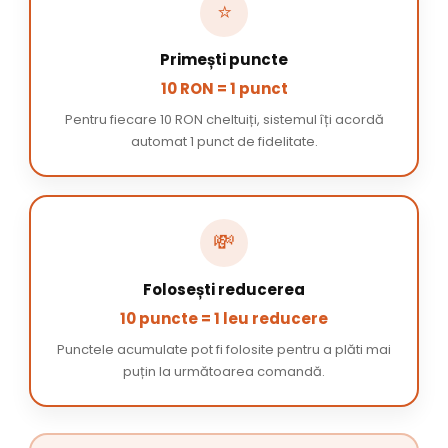
⭐
Primești puncte
10 RON = 1 punct
Pentru fiecare 10 RON cheltuiți, sistemul îți acordă
automat 1 punct de fidelitate.
💸
Folosești reducerea
10 puncte = 1 leu reducere
Punctele acumulate pot fi folosite pentru a plăti mai
puțin la următoarea comandă.