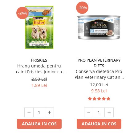
-20%
-24%
FRISKIES
PRO PLAN VETERINARY
Hrana umeda pentru
DIETS
Conserva dietetica Pro
caini Friskies Junior cu
Plan Veterinary Cat and
pui & mazare 85 gr
2,50 Lei
Dog Convalescence 195
12,00 Lei
1,89 Lei
gr
9,58 Lei
ADAUGA IN COS
ADAUGA IN COS