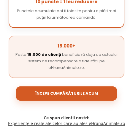
10 puncte = 1 leu reducere
Punctele acumulate pot fi folosite pentru a plăti mai
puțin la următoarea comandă.
15.000+
Peste
15.000 de clienți
beneficiază deja de actualul
sistem de recompensare a fidelității pe
eHranaAnimale.ro.
ÎNCEPE CUMPĂRĂTURILE ACUM
Ce spun clienții noștri:
Experiențele reale ale celor care au ales eHranaAnimale.ro