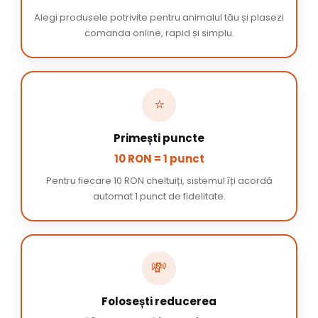
Alegi produsele potrivite pentru animalul tău și plasezi
comanda online, rapid și simplu.
⭐
Primești puncte
10 RON = 1 punct
Pentru fiecare 10 RON cheltuiți, sistemul îți acordă
automat 1 punct de fidelitate.
💸
Folosești reducerea