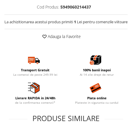
Cod Produs:
5949060214437
La achizitionarea acestui produs primiti
1
Lei pentru comenzile viitoare
Adauga la Favorite
Transport Gratuit
100% banii inapoi
La comenzi de peste 249.99 lei
Ai 14 zile drept de retur
Livrare RAPIDA in 24/48h
Plata online
de la confirmarea comenzii*
Plateste in siguranta cu cardul
PRODUSE SIMILARE