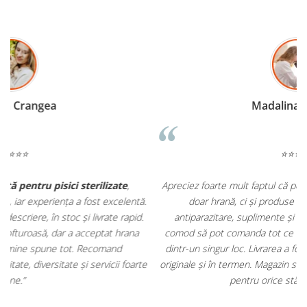
Madalina Stancea
⭐⭐⭐⭐⭐
Apreciez foarte mult faptul că pe
ehranaanimale.ro
găsesc nu
.
doar hrană, ci și produse din
farmacia veterinară
:
antiparazitare, suplimente și soluții de îngrijire. Este foarte
comod să pot comanda tot ce am nevoie pentru animalul meu
m
dintr-un singur loc. Livrarea a fost rapidă, iar produsele au fost
e
originale și în termen. Magazin serios, bine organizat și foarte util
t
pentru orice stăpân de animale.