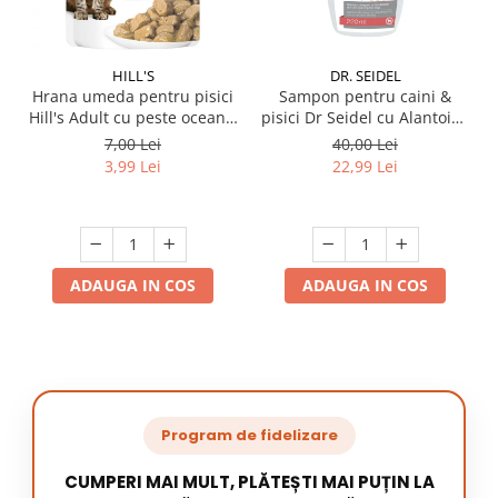
HILL'S
DR. SEIDEL
Hrana umeda pentru pisici
Sampon pentru caini &
Hill's Adult cu peste oceanic
pisici Dr Seidel cu Alantoina
85 gr
220 ml
7,00 Lei
40,00 Lei
3,99 Lei
22,99 Lei
ADAUGA IN COS
ADAUGA IN COS
Program de fidelizare
CUMPERI MAI MULT, PLĂTEȘTI MAI PUȚIN LA