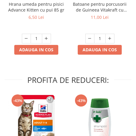
Hrana umeda pentru pisici
Batoane pentru porcusorii
Advance Kitten cu pui 85 gr
de Guineea Vitakraft cu
struguri & nuci 2 buc
6,50 Lei
11,00 Lei
ADAUGA IN COS
ADAUGA IN COS
PROFITA DE REDUCERI:
-43%
-43%