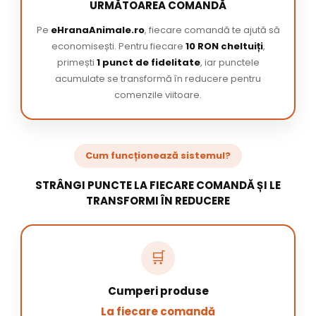
URMĂTOAREA COMANDĂ
Pe
eHranaAnimale.ro
, fiecare comandă te ajută să
economisești. Pentru fiecare
10 RON cheltuiți
,
primești
1 punct de fidelitate
, iar punctele
acumulate se transformă în reducere pentru
comenzile viitoare.
Cum funcționează sistemul?
STRÂNGI PUNCTE LA FIECARE COMANDĂ ȘI LE
TRANSFORMI ÎN REDUCERE
🛒
Cumperi produse
La fiecare comandă