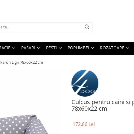
MACIE
PASARI
PESTI
PORUMBEI
ROZATOARE
Makaron L gri 78x60x22 cm
Culcus pentru caini si
78x60x22 cm
172,86 Lei