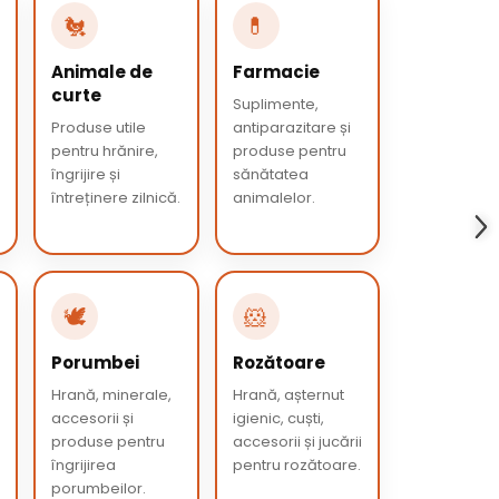
🐔
💊
Animale de
Farmacie
curte
Suplimente,
Produse utile
antiparazitare și
pentru hrănire,
produse pentru
îngrijire și
sănătatea
întreținere zilnică.
animalelor.
🕊️
🐹
Porumbei
Rozătoare
Hrană, minerale,
Hrană, așternut
accesorii și
igienic, cuști,
produse pentru
accesorii și jucării
îngrijirea
pentru rozătoare.
porumbeilor.