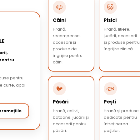
🐶
🐱
Câini
Pisici
Hrană,
Hrană, litiere,
recompense,
jucării, accesorii
LE
accesorii și
și produse pentru
produse de
îngrijire zilnică.
rii,
îngrijire pentru
 pentru
câini.
oduse pentru
de curte, apoi
🐦
🐟
Păsări
Pești
romoțiile
Hrană, colivii,
Hrană și produse
batoane, jucării și
dedicate pentru
accesorii pentru
întreținerea
păsări.
peștilor.