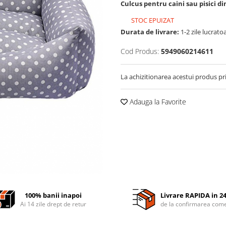
Culcus pentru caini sau pisici 
STOC EPUIZAT
Durata de livrare:
1-2 zile lucrato
Cod Produs:
5949060214611
La achizitionarea acestui produs pr
Adauga la Favorite
100% banii inapoi
Livrare RAPIDA in 2
Ai 14 zile drept de retur
de la confirmarea come