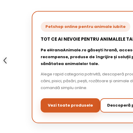
Petshop online pentru animale iubite
TOT CE AI NEVOIE PENTRU ANIMALELE TA
Pe eHranaAnimale.ro găsești hrană, acceso
recompense, produse de îngrijire și soluții
sănătatea animalelor tale.
Alege rapid categoria potrivită, descoperă pr
câini, pisici, păsări, pești, rozătoare și animale 
comandă simplu online.
Vezi toate produsele
Descoperă p