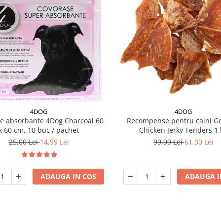
4DOG
4DOG
e absorbante 4Dog Charcoal 60
Recompense pentru caini G
x 60 cm, 10 buc / pachet
Chicken Jerky Tenders 1 
25,00 Lei
14,99 Lei
99,99 Lei
61,30 Lei
ADAUGA IN COS
ADAUGA I