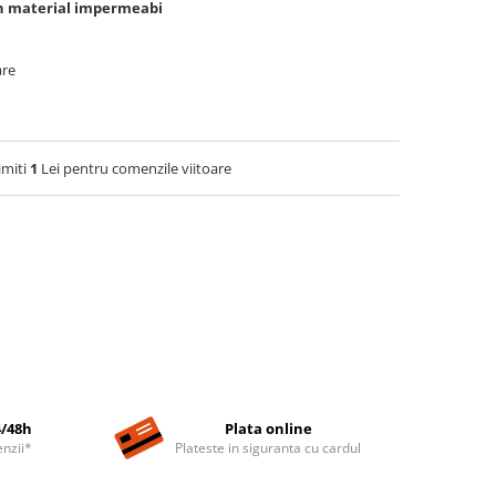
din material impermeabi
are
imiti
1
Lei pentru comenzile viitoare
4/48h
Plata online
nzii*
Plateste in siguranta cu cardul