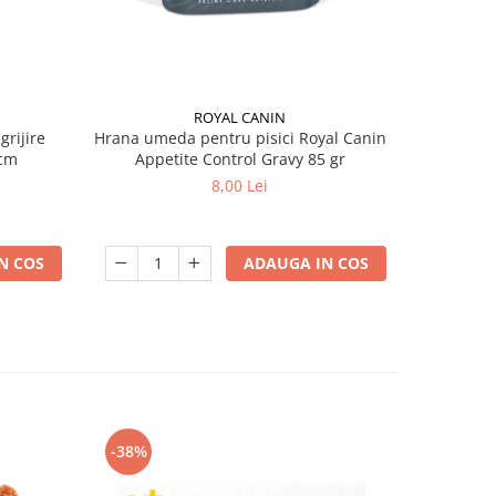
ROYAL CANIN
grijire
Hrana umeda pentru pisici Royal Canin
Hrana ume
 x 13 cm
Appetite Control Gravy 85 gr
Ag
8,00 Lei
N COS
ADAUGA IN COS
-38%