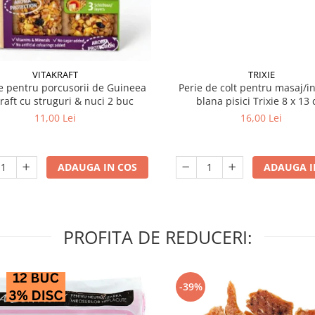
VITAKRAFT
TRIXIE
 pentru porcusorii de Guineea
Perie de colt pentru masaj/in
kraft cu struguri & nuci 2 buc
blana pisici Trixie 8
11,00 Lei
16,00 Lei
ADAUGA IN COS
ADAUGA I
PROFITA DE REDUCERI:
-39%