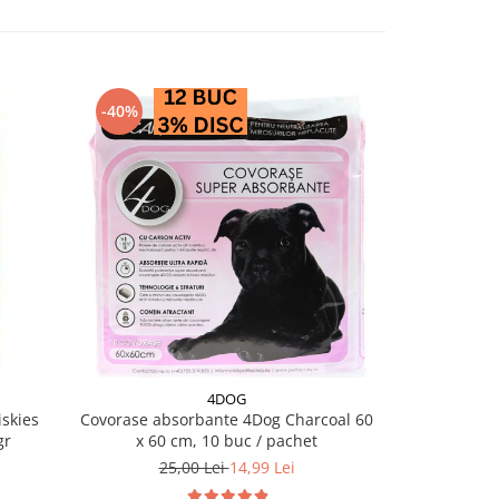
-40%
-28%
4DOG
PRO PL
skies
Covorase absorbante 4Dog Charcoal 60
Conserva diet
gr
x 60 cm, 10 buc / pachet
EN Ga
25,00 Lei
14,99 Lei
18