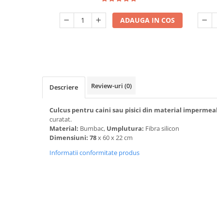
ADAUGA IN COS
Review-uri
(0)
Descriere
Culcus pentru caini sau pisici din material impermeab
curatat.
Material:
Bumbac,
Umplutura:
Fibra silicon
Dimensiuni: 78
x 60 x 22 cm
Informatii conformitate produs