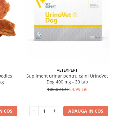
-38%
VETEXPERT
oodies
Supliment urinar pentru caini UrinoVet
Batoane pe
kg
Dog 400 mg - 30 tab
105,00 Lei
64,99 Lei
N COS
ADAUGA IN COS