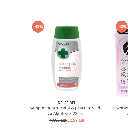
-43%
-40%
DR. SEIDEL
Sampon pentru caini & pisici Dr Seidel
Covoras
cu Alantoina 220 ml
40,00 Lei
22,99 Lei