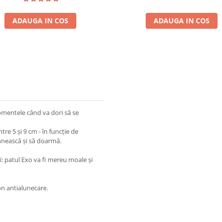
ADAUGA IN COS
ADAUGA IN COS
momentele când va dori să se
tre 5 și 9 cm - în funcție de
ihnească și să doarmă.
i: patul Exo va fi mereu moale și
on antialunecare.