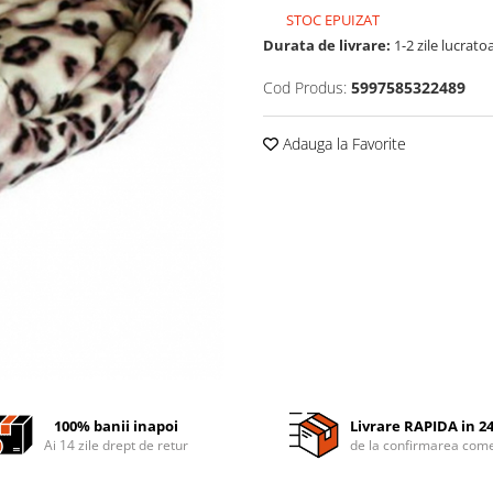
STOC EPUIZAT
Durata de livrare:
1-2 zile lucrato
Cod Produs:
5997585322489
Adauga la Favorite
100% banii inapoi
Livrare RAPIDA in 2
Ai 14 zile drept de retur
de la confirmarea come