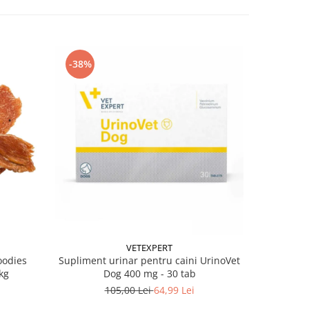
-38%
-38%
VETEXPERT
oodies
Supliment urinar pentru caini UrinoVet
Batoane pe
kg
Dog 400 mg - 30 tab
105,00 Lei
64,99 Lei