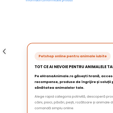
Informatii conformitate produs
Petshop online pentru animale iubite
TOT CE AI NEVOIE PENTRU ANIMALELE TA
Pe eHranaAnimale.ro găsești hrană, acceso
recompense, produse de îngrijire și soluții
sănătatea animalelor tale.
Alege rapid categoria potrivită, descoperă pr
câini, pisici, păsări, pești, rozătoare și animale 
comandă simplu online.