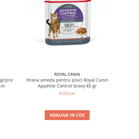
ROYAL CANIN
grijire
Hrana umeda pentru pisici Royal Canin
Hrana ume
 x 13 cm
Appetite Control Gravy 85 gr
Ag
8,00 Lei
ADAUGA IN COS