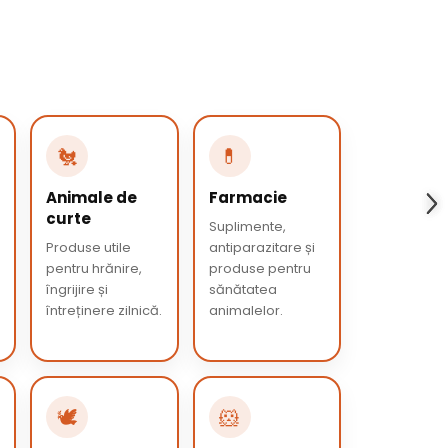
🐔
💊
Animale de
Farmacie
curte
Suplimente,
Produse utile
antiparazitare și
pentru hrănire,
produse pentru
îngrijire și
sănătatea
întreținere zilnică.
animalelor.
🕊️
🐹