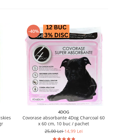
-40%
4DOG
skies
Covorase absorbante 4Dog Charcoal 60
Salam pentru 
gr
x 60 cm, 10 buc / pachet
25,00 Lei
14,99 Lei