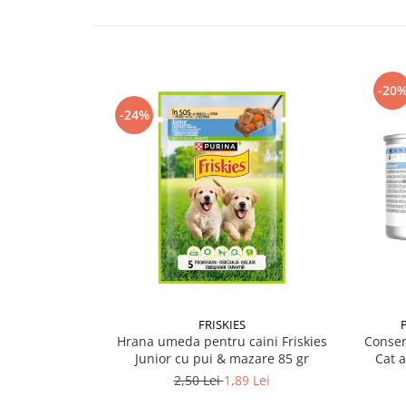
-20
-24%
FRISKIES
Hrana umeda pentru caini Friskies
Conser
Junior cu pui & mazare 85 gr
Cat 
2,50 Lei
1,89 Lei