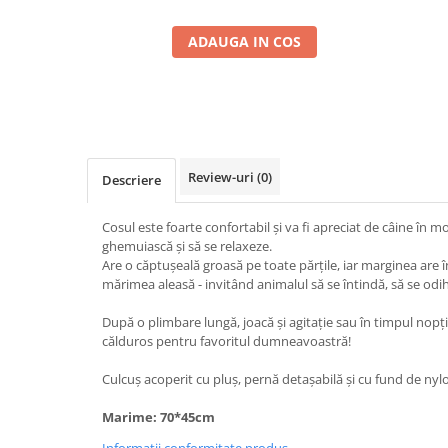
ADAUGA IN COS
Review-uri
(0)
Descriere
Cosul este foarte confortabil și va fi apreciat de câine în 
ghemuiască și să se relaxeze.
Are o căptușeală groasă pe toate părțile, iar marginea are în
mărimea aleasă - invitând animalul să se întindă, să se od
După o plimbare lungă, joacă și agitație sau în timpul nopți
călduros pentru favoritul dumneavoastră!
Culcuș acoperit cu pluș, pernă detașabilă și cu fund de nyl
Marime: 70*45cm