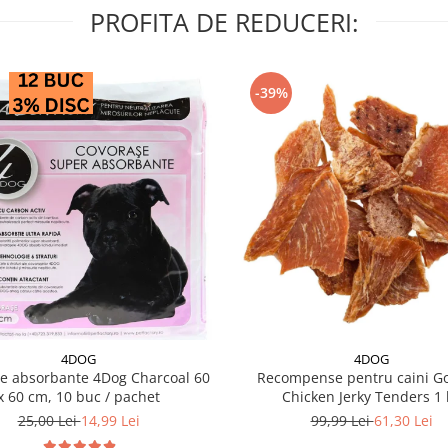
PROFITA DE REDUCERI:
-39%
4DOG
4DOG
e absorbante 4Dog Charcoal 60
Recompense pentru caini G
x 60 cm, 10 buc / pachet
Chicken Jerky Tenders 1 
25,00 Lei
14,99 Lei
99,99 Lei
61,30 Lei