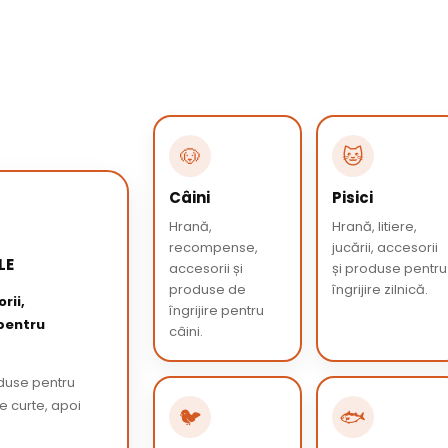
🐶
🐱
Câini
Pisici
Hrană,
Hrană, litiere,
recompense,
jucării, accesorii
LE
accesorii și
și produse pentru
produse de
îngrijire zilnică.
rii,
îngrijire pentru
 pentru
câini.
oduse pentru
de curte, apoi
🐦
🐟