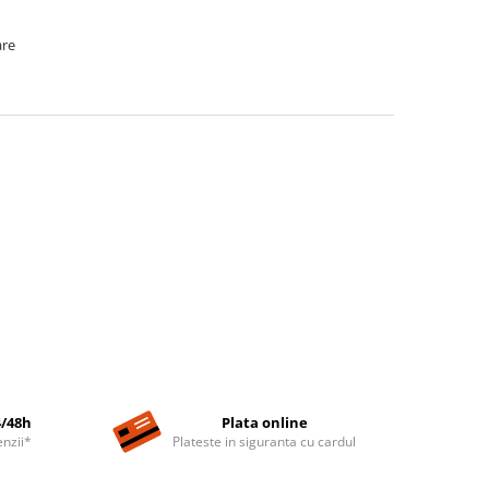
are
4/48h
Plata online
nzii*
Plateste in siguranta cu cardul