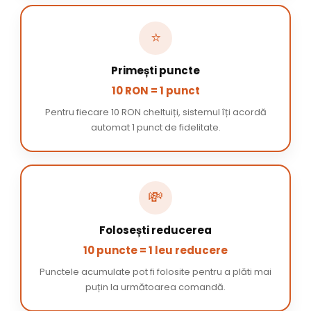
⭐
Primești puncte
10 RON = 1 punct
Pentru fiecare 10 RON cheltuiți, sistemul îți acordă
automat 1 punct de fidelitate.
💸
Folosești reducerea
10 puncte = 1 leu reducere
Punctele acumulate pot fi folosite pentru a plăti mai
puțin la următoarea comandă.