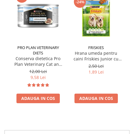
-24%
PRO PLAN VETERINARY
FRISKIES
DIETS
Hrana umeda pentru
Conserva dietetica Pro
caini Friskies Junior cu
cai
Plan Veterinary Cat and
pui & mazare 85 gr
2,50 Lei
Dog Convalescence 195
12,00 Lei
1,89 Lei
gr
9,58 Lei
ADAUGA IN COS
ADAUGA IN COS