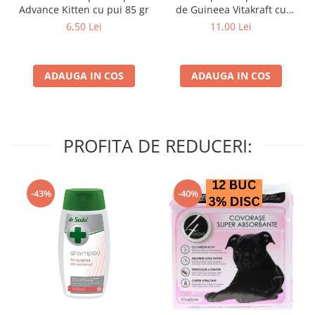
Advance Kitten cu pui 85 gr
de Guineea Vitakraft cu
struguri & nuci 2 buc
6,50 Lei
11,00 Lei
ADAUGA IN COS
ADAUGA IN COS
PROFITA DE REDUCERI:
-43%
-40%