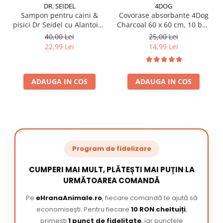
DR. SEIDEL
4DOG
Sampon pentru caini &
Covorase absorbante 4Dog
pisici Dr Seidel cu Alantoina
Charcoal 60 x 60 cm, 10 buc
220 ml
/ pachet
40,00 Lei
25,00 Lei
22,99 Lei
14,99 Lei
ADAUGA IN COS
ADAUGA IN COS
Program de fidelizare
CUMPERI MAI MULT, PLĂTEȘTI MAI PUȚIN LA
URMĂTOAREA COMANDĂ
Pe
eHranaAnimale.ro
, fiecare comandă te ajută să
economisești. Pentru fiecare
10 RON cheltuiți
,
primești
1 punct de fidelitate
, iar punctele