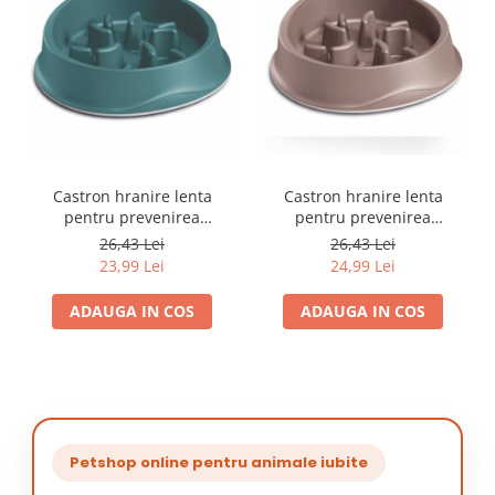
Castron hranire lenta
Castron hranire lenta
pentru prevenirea
pentru prevenirea
indigestiei la caini Bleu, 1L
indigestiei la caini maro, 1L
26,43 Lei
26,43 Lei
23,99 Lei
24,99 Lei
ADAUGA IN COS
ADAUGA IN COS
Petshop online pentru animale iubite