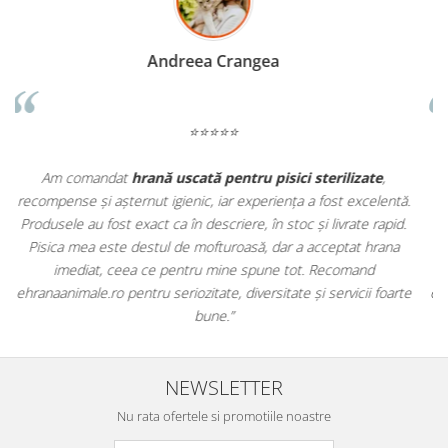
Madalina Stancea
⭐⭐⭐⭐⭐
Apreciez foarte mult faptul că pe
ehranaanimale.ro
găsesc nu
.
doar hrană, ci și produse din
farmacia veterinară
:
antiparazitare, suplimente și soluții de îngrijire. Este foarte
comod să pot comanda tot ce am nevoie pentru animalul meu
m
dintr-un singur loc. Livrarea a fost rapidă, iar produsele au fost
e
originale și în termen. Magazin serios, bine organizat și foarte util
pentru orice stăpân de animale.
NEWSLETTER
Nu rata ofertele si promotiile noastre