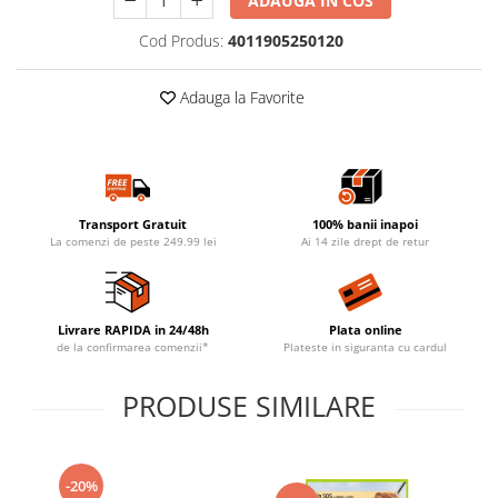
ADAUGA IN COS
Cod Produs:
4011905250120
Adauga la Favorite
Transport Gratuit
100% banii inapoi
La comenzi de peste 249.99 lei
Ai 14 zile drept de retur
Livrare RAPIDA in 24/48h
Plata online
de la confirmarea comenzii*
Plateste in siguranta cu cardul
PRODUSE SIMILARE
-20%