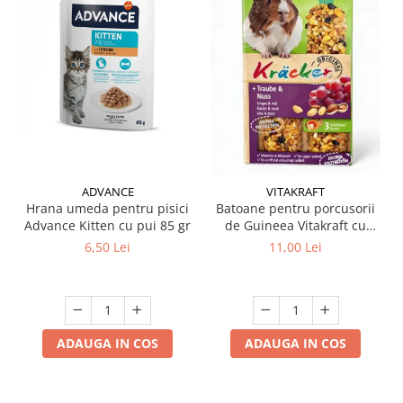
ADVANCE
VITAKRAFT
Hrana umeda pentru pisici
Batoane pentru porcusorii
Advance Kitten cu pui 85 gr
de Guineea Vitakraft cu
struguri & nuci 2 buc
6,50 Lei
11,00 Lei
ADAUGA IN COS
ADAUGA IN COS