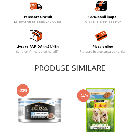
Transport Gratuit
100% banii inapoi
La comenzi de peste 249.99 lei
Ai 14 zile drept de retur
Livrare RAPIDA in 24/48h
Plata online
de la confirmarea comenzii*
Plateste in siguranta cu cardul
PRODUSE SIMILARE
-20%
-24%