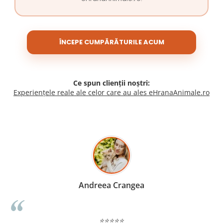
ÎNCEPE CUMPĂRĂTURILE ACUM
Ce spun clienții noștri:
Experiențele reale ale celor care au ales eHranaAnimale.ro
Madalina Stancea
⭐⭐⭐⭐⭐