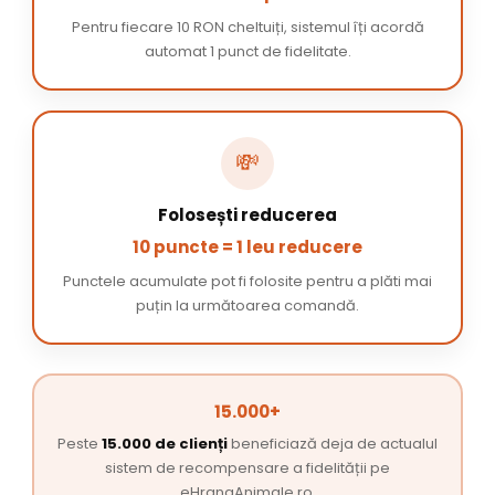
Pentru fiecare 10 RON cheltuiți, sistemul îți acordă
automat 1 punct de fidelitate.
💸
Folosești reducerea
10 puncte = 1 leu reducere
Punctele acumulate pot fi folosite pentru a plăti mai
puțin la următoarea comandă.
15.000+
Peste
15.000 de clienți
beneficiază deja de actualul
sistem de recompensare a fidelității pe
eHranaAnimale.ro.