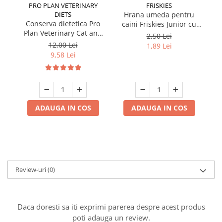
PRO PLAN VETERINARY
FRISKIES
DIETS
Hrana umeda pentru
Conserva dietetica Pro
caini Friskies Junior cu
cai
Plan Veterinary Cat and
pui & mazare 85 gr
2,50 Lei
Dog Convalescence 195
12,00 Lei
1,89 Lei
gr
9,58 Lei
ADAUGA IN COS
ADAUGA IN COS
Review-uri
(0)
Daca doresti sa iti exprimi parerea despre acest produs
poti adauga un review.