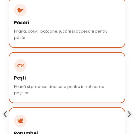
🐦
Păsări
Hrană, colivii, batoane, jucării și accesorii pentru
păsări.
🐟
Pești
Hrană și produse dedicate pentru întreținerea
peștilor.
🕊️
Porumbei