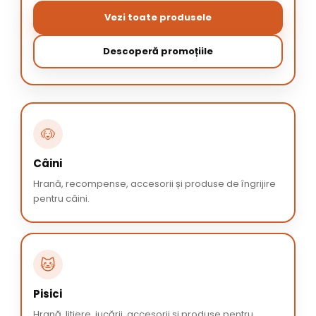
Vezi toate produsele
Descoperă promoțiile
🐶
Câini
Hrană, recompense, accesorii și produse de îngrijire
pentru câini.
🐱
Pisici
Hrană, litiere, jucării, accesorii și produse pentru