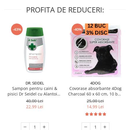
PROFITA DE REDUCERI:
-43%
-40%
DR. SEIDEL
4DOG
Sampon pentru caini &
Covorase absorbante 4Dog
pisici Dr Seidel cu Alantoina
Charcoal 60 x 60 cm, 10 buc
220 ml
/ pachet
40,00 Lei
25,00 Lei
22,99 Lei
14,99 Lei