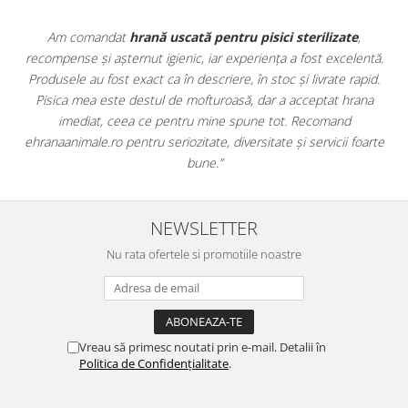
Apreciez foarte mult faptul că pe
ehranaanimale.ro
găsesc nu
tă.
doar hrană, ci și produse din
farmacia veterinară
:
id.
antiparazitare, suplimente și soluții de îngrijire. Este foarte
a
comod să pot comanda tot ce am nevoie pentru animalul meu
dintr-un singur loc. Livrarea a fost rapidă, iar produsele au fost
rte
originale și în termen. Magazin serios, bine organizat și foarte util
pentru orice stăpân de animale.
NEWSLETTER
Nu rata ofertele si promotiile noastre
Vreau să primesc noutati prin e-mail. Detalii în
Politica de Confidențialitate
.