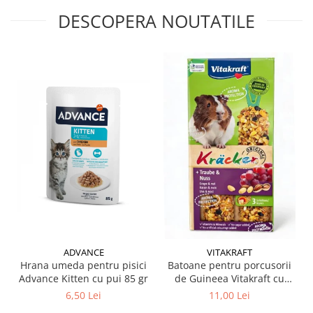
DESCOPERA NOUTATILE
ADVANCE
VITAKRAFT
Hrana umeda pentru pisici
Batoane pentru porcusorii
Advance Kitten cu pui 85 gr
de Guineea Vitakraft cu
struguri & nuci 2 buc
6,50 Lei
11,00 Lei