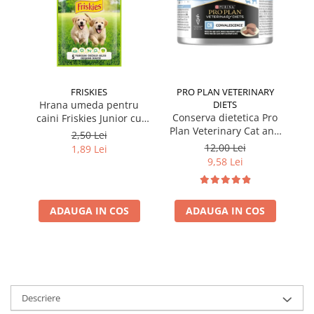
FRISKIES
PRO PLAN VETERINARY
Hrana umeda pentru
DIETS
Conserva dietetica Pro
caini Friskies Junior cu
cai
Plan Veterinary Cat and
pui & mazare 85 gr
2,50 Lei
Dog Convalescence 195
12,00 Lei
1,89 Lei
gr
9,58 Lei
ADAUGA IN COS
ADAUGA IN COS
Descriere