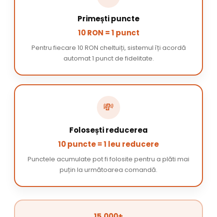
Primești puncte
10 RON = 1 punct
Pentru fiecare 10 RON cheltuiți, sistemul îți acordă
automat 1 punct de fidelitate.
💸
Folosești reducerea
10 puncte = 1 leu reducere
Punctele acumulate pot fi folosite pentru a plăti mai
puțin la următoarea comandă.
15.000+