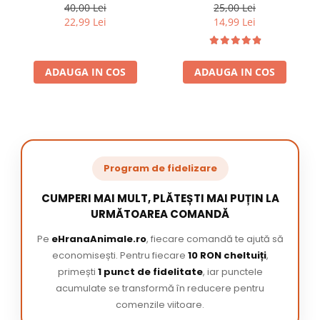
220 ml
/ pachet
40,00 Lei
25,00 Lei
22,99 Lei
14,99 Lei
ADAUGA IN COS
ADAUGA IN COS
Program de fidelizare
CUMPERI MAI MULT, PLĂTEȘTI MAI PUȚIN LA
URMĂTOAREA COMANDĂ
Pe
eHranaAnimale.ro
, fiecare comandă te ajută să
economisești. Pentru fiecare
10 RON cheltuiți
,
primești
1 punct de fidelitate
, iar punctele
acumulate se transformă în reducere pentru
comenzile viitoare.