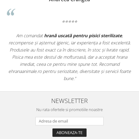
⭐⭐⭐⭐⭐
e
,
Apreciez foarte mult faptul că pe
ehranaanimale.ro
găsesc n
entă.
doar hrană, ci și produse din
farmacia veterinară
:
apid.
antiparazitare, suplimente și soluții de îngrijire. Este foarte
ana
comod să pot comanda tot ce am nevoie pentru animalul meu
dintr-un singur loc. Livrarea a fost rapidă, iar produsele au fost
foarte
originale și în termen. Magazin serios, bine organizat și foarte uti
pentru orice stăpân de animale.
NEWSLETTER
Nu rata ofertele si promotiile noastre