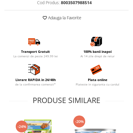
Cod Produs:
8003507988514
Adauga la Favorite
Transport Gratuit
100% banii inapoi
La comenzi de peste 249.99 lei
Ai 14 zile drept de retur
Livrare RAPIDA in 24/48h
Plata online
de la confirmarea comenzii*
Plateste in siguranta cu cardul
PRODUSE SIMILARE
-20%
-24%