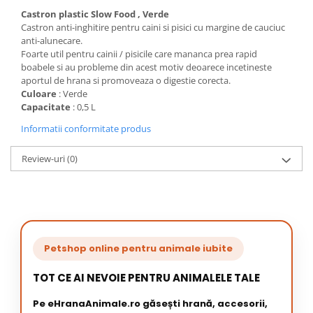
Castron plastic Slow Food , Verde
Castron anti-inghitire pentru caini si pisici cu margine de cauciuc
anti-alunecare.
Foarte util pentru cainii / pisicile care mananca prea rapid
boabele si au probleme din acest motiv deoarece incetineste
aportul de hrana si promoveaza o digestie corecta.
Culoare
: Verde
Capacitate
: 0,5 L
Informatii conformitate produs
Review-uri
(0)
Petshop online pentru animale iubite
TOT CE AI NEVOIE PENTRU ANIMALELE TALE
Pe eHranaAnimale.ro găsești hrană, accesorii,