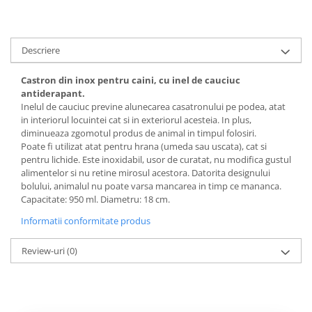
Descriere
Castron din inox pentru caini, cu inel de cauciuc
antiderapant.
Inelul de cauciuc previne alunecarea casatronului pe podea, atat
in interiorul locuintei cat si in exteriorul acesteia. In plus,
diminueaza zgomotul produs de animal in timpul folosiri.
Poate fi utilizat atat pentru hrana (umeda sau uscata), cat si
pentru lichide. Este inoxidabil, usor de curatat, nu modifica gustul
alimentelor si nu retine mirosul acestora. Datorita designului
bolului, animalul nu poate varsa mancarea in timp ce mananca.
Capacitate: 950 ml. Diametru: 18 cm.
Informatii conformitate produs
Review-uri
(0)