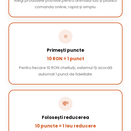
Alegi produsele potrivite pentru animalul tău și plasezi
comanda online, rapid și simplu.
⭐
Primești puncte
10 RON = 1 punct
Pentru fiecare 10 RON cheltuiți, sistemul îți acordă
automat 1 punct de fidelitate.
💸
Folosești reducerea
10 puncte = 1 leu reducere