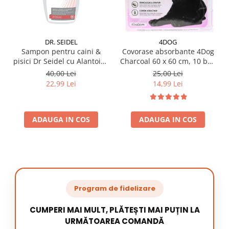
DR. SEIDEL
4DOG
Sampon pentru caini &
Covorase absorbante 4Dog
pisici Dr Seidel cu Alantoina
Charcoal 60 x 60 cm, 10 buc
220 ml
/ pachet
40,00 Lei
25,00 Lei
22,99 Lei
14,99 Lei
ADAUGA IN COS
ADAUGA IN COS
Program de fidelizare
CUMPERI MAI MULT, PLĂTEȘTI MAI PUȚIN LA
URMĂTOAREA COMANDĂ