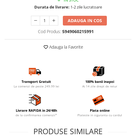
IN STOC
Durata de livrare:
1-2 zile lucratoare
ADAUGA IN COS
Cod Produs:
5949060215991
Adauga la Favorite
Transport Gratuit
100% banii inapoi
La comenzi de peste 249.99 lei
Ai 14 zile drept de retur
Livrare RAPIDA in 24/48h
Plata online
de la confirmarea comenzii*
Plateste in siguranta cu cardul
PRODUSE SIMILARE